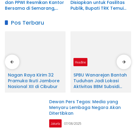
dan PPWI Resmikan Kantor
Disiapkan untuk Fasilitas
Bersama di Semarang,
Publik, Bupati TRK Temui
Perkuat Sinergi
Dirjen Kementerian
Kelembagaan dan
ATR/BPN
Pos Terbaru
Jurnalistik
Aceh
Headline
Nagan Raya Kirim 32
SPBU Wanarejan Bantah
Pramuka Ikuti Jambore
Tuduhan Jadi Lokasi
Nasional XII di Cibubur
Aktivitas BBM Subsidi
Ilegal, Nilai Pemberitaan
Tak Sesuai Kode Etik
Dewan Pers Tegas: Media yang
Jurnalistik dan
Menyaru Lembaga Negara Akan
Pertimbangkan Jalur
Ditertibkan
Hukum
Jakarta
07/08/2025