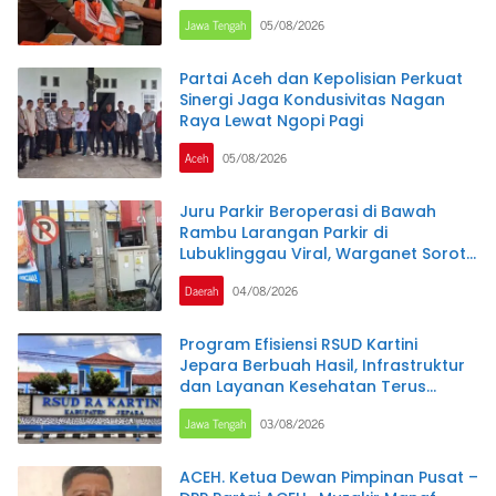
Program PKH
Jawa Tengah
05/08/2026
Partai Aceh dan Kepolisian Perkuat
Sinergi Jaga Kondusivitas Nagan
Raya Lewat Ngopi Pagi
Aceh
05/08/2026
Juru Parkir Beroperasi di Bawah
Rambu Larangan Parkir di
Lubuklinggau Viral, Warganet Soroti
Dugaan Pelanggaran.SK DI
Daerah
04/08/2026
PERTANYAKAN
Program Efisiensi RSUD Kartini
Jepara Berbuah Hasil, Infrastruktur
dan Layanan Kesehatan Terus
Ditingkatkan
Jawa Tengah
03/08/2026
ACEH. Ketua Dewan Pimpinan Pusat –