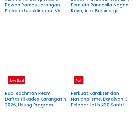
Bawah Rambu Larangan
Pemuda Pancasila Nagan
Parkir di Lubuklinggau Viral,
Raya, Ajak Bersinergi
Warganet Soroti Dugaan
Dukung Investasi dan
Pelanggaran.SK DI
Pembangunan Daerah
PERTANYAKAN
Jawa Barat
Aceh
Rudi Rochman Resmi
Perkuat Karakter dan
Daftar Pilkades Karangasih
Nasionalisme, Batalyon C
2026, Usung Program
Pelopor Latih 230 Santri
Penanganan Banjir,
Dayah Terpadu Nurul
Pendidikan, dan
Ikhwah
Kesejahteraan Guru Ngaji