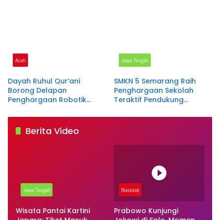
Aceh
Jawa Tengah
Dayah Ruhul Qur’ani
SMKN 5 Semarang Raih
Borong Delapan
Penghargaan Sekolah
Penghargaan Robotik
Teraktif Pendukung
Tingkat Nasional
Program Rengganis
Mengajar pada Jateng
Green Industry Summit
Berita Video
2026
Jawa Tengah
Nasional
Wisata Pantai Kartini
Prabowo Kunjungi