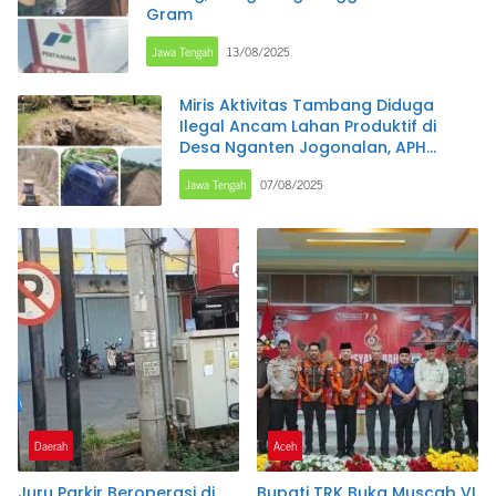
Gram
Jawa Tengah
13/08/2025
Miris Aktivitas Tambang Diduga
Ilegal Ancam Lahan Produktif di
Desa Nganten Jogonalan, APH
Pembiaran Adanya Tambang Ilegal
Jawa Tengah
07/08/2025
Daerah
Aceh
Juru Parkir Beroperasi di
Bupati TRK Buka Muscab VI