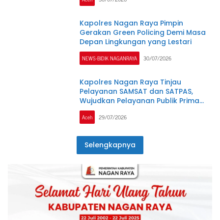
Kapolres Nagan Raya Pimpin
Gerakan Green Policing Demi Masa
Depan Lingkungan yang Lestari
NEWS-BIDIK NAGANRAYA
30/07/2026
Kapolres Nagan Raya Tinjau
Pelayanan SAMSAT dan SATPAS,
Wujudkan Pelayanan Publik Prima
Melalui Program Commander Wish
Aceh
29/07/2026
Kapolda Aceh
Selengkapnya