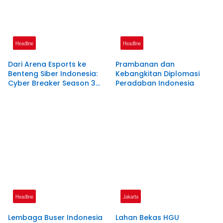
Headline
Headline
Dari Arena Esports ke
Prambanan dan
Benteng Siber Indonesia:
Kebangkitan Diplomasi
Cyber Breaker Season 3
Peradaban Indonesia
Cetak 916 Talenta Hacker
Etis Penjaga Negeri
Headline
Jakarta
Lembaga Buser Indonesia
Lahan Bekas HGU