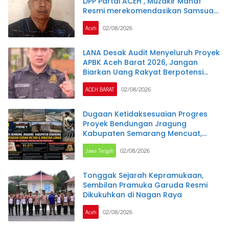
DPP Partai ACEH , Muzakir Manaf
Resmi merekomendasikan Samsuar
( WAN Malaya ) PJ Ketua Partai Aceh
Aceh
02/08/2026
kabupaten Nagan Raya .
LANA Desak Audit Menyeluruh Proyek
APBK Aceh Barat 2026, Jangan
Biarkan Uang Rakyat Berpotensi
Terbuang
ACEH BARAT
02/08/2026
Dugaan Ketidaksesuaian Progres
Proyek Bendungan Jragung
Kabupaten Semarang Mencuat,
Administrasi Disebut MC 100 Persen,
Jawa Tengah
02/08/2026
Pantauan Lapangan Diperkirakan
Baru Capai 91,51 Persen
Tonggak Sejarah Kepramukaan,
Sembilan Pramuka Garuda Resmi
Dikukuhkan di Nagan Raya
Aceh
02/08/2026