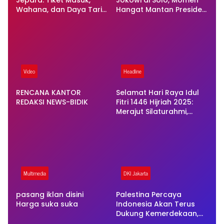
Jepara: Tiket Masuk,
Jokowi di Solo, Momen
Wahana, dan Daya Tarik
Hangat Mantan Presiden
Lengkap untuk Liburan
dan Presiden Terjadi
Keluarga
Video
Headline
RENCANA KANTOR
Selamat Hari Raya Idul
REDAKSI NEWS-BIDIK
Fitri 1446 Hijriah 2025:
Merajut Silaturahmi,
Mempererat Ukhuwah
Multimedia
DKI Jakarta
pasang iklan disini
Palestina Percaya
Harga suka suka
Indonesia Akan Terus
Dukung Kemerdekaan,
Utusan Khusus Temui