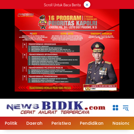
×
Langsung
Scroll Untuk Baca Berita
ke
konten
Politik
Daerah
Peristiwa
Pendidikan
Nasional