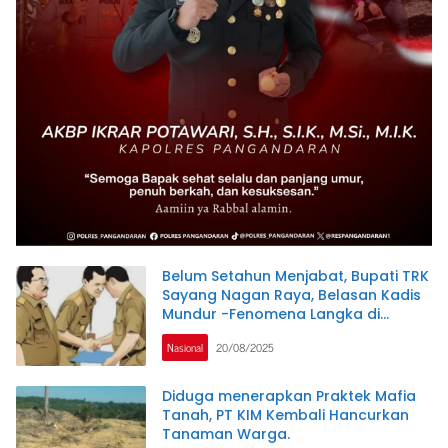
Belum Setahun Menjabat, Bupati TRK
Sayang Nagan Raya, Belasan Kadis
Mundur -Fenomena Langka di
Indonesia
Nasional
20/08/2025
Diduga menerapkan Praktek Mafia
Tanah, PT KIM Kembali Hancurkan
Tanaman Warga.