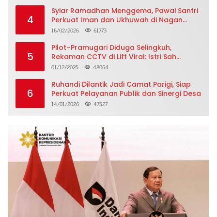
Syiar Ramadhan Menggema, Pawai Santri
4
Perkuat Iman dan Ukhuwah di Nagan
Raya
16/02/2026
61773
Pilot–Pramugari Diduga Selingkuh,
5
Rekaman CCTV di Lift Viral: Istri Sah
Ungkap Curahan Hati Menggetarkan
01/12/2025
48064
Ruhandi Dilantik Jadi Camat Parigi, Siap
6
Perkuat Pelayanan Publik dan Sinergi Desa
14/01/2026
47527