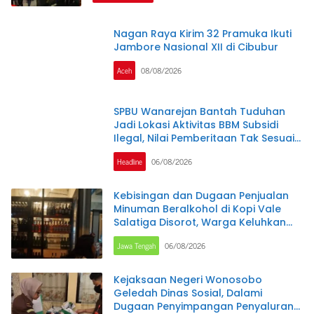
Nagan Raya Kirim 32 Pramuka Ikuti
Jambore Nasional XII di Cibubur
Aceh
08/08/2026
SPBU Wanarejan Bantah Tuduhan
Jadi Lokasi Aktivitas BBM Subsidi
Ilegal, Nilai Pemberitaan Tak Sesuai
Kode Etik Jurnalistik dan
Headline
06/08/2026
Pertimbangkan Jalur Hukum
Kebisingan dan Dugaan Penjualan
Minuman Beralkohol di Kopi Vale
Salatiga Disorot, Warga Keluhkan
Gangguan hingga Larut Malam
Jawa Tengah
06/08/2026
Kejaksaan Negeri Wonosobo
Geledah Dinas Sosial, Dalami
Dugaan Penyimpangan Penyaluran