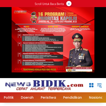
×
Langsung
Scroll Untuk Baca Berita
ke
konten
Politik
Daerah
Peristiwa
Pendidikan
Nasional