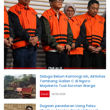
Diduga Belum Kantongi Izin, Aktivitas
Tambang Galian C di Ngoro
Mojokerto Tuai Sorotan Warga
Daerah
18/06/2026
Dugaan peredaran Uang Palsu