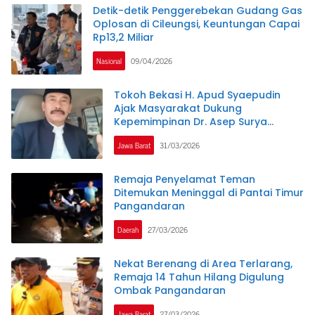
Detik-detik Penggerebekan Gudang Gas
Oplosan di Cileungsi, Keuntungan Capai
Rp13,2 Miliar
Nasional
09/04/2026
Tokoh Bekasi H. Apud Syaepudin
Ajak Masyarakat Dukung
Kepemimpinan Dr. Asep Surya
Atmadja untuk Bekasi Lebih Baik
Jawa Barat
31/03/2026
Remaja Penyelamat Teman
Ditemukan Meninggal di Pantai Timur
Pangandaran
Daerah
27/03/2026
Nekat Berenang di Area Terlarang,
Remaja 14 Tahun Hilang Digulung
Ombak Pangandaran
Jawa Barat
27/03/2026