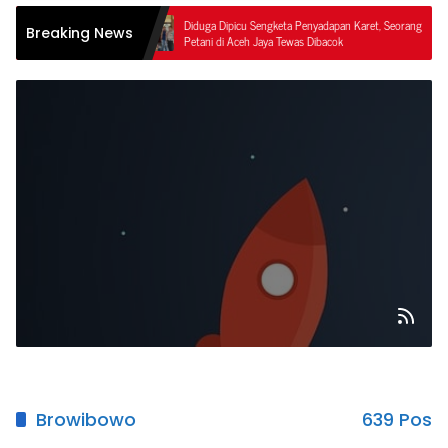
Diduga Dipicu Sengketa Penyadapan Karet, Seorang
Breaking News
Petani di Aceh Jaya Tewas Dibacok
Browibowo
639 Pos