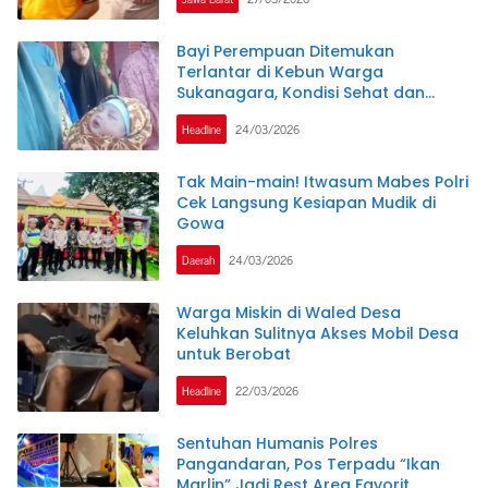
Bayi Perempuan Ditemukan
Terlantar di Kebun Warga
Sukanagara, Kondisi Sehat dan
Dalam Perawatan Medis
Headline
24/03/2026
Tak Main-main! Itwasum Mabes Polri
Cek Langsung Kesiapan Mudik di
Gowa
Daerah
24/03/2026
Warga Miskin di Waled Desa
Keluhkan Sulitnya Akses Mobil Desa
untuk Berobat
Headline
22/03/2026
Sentuhan Humanis Polres
Pangandaran, Pos Terpadu “Ikan
Marlin” Jadi Rest Area Favorit