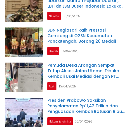
Libatkan Mantan Pejabat Daerah,
LBH dn LSM Buser Indonesia Lakukan
Penelusuran
Nasional
16/05/2026
SDN Neglasari Raih Prestasi
Gemilang di O2SN Kecamatan
Pancatengah, Borong 20 Medali
Daerah
16/04/2026
Pemuda Desa Arongan Sempat
Tutup Akses Jalan Utama, Dibuka
Kembali Usai Mediasi dengan PT
Sofindo Seunagan
Aceh
15/04/2026
Presiden Prabowo Saksikan
Penyelamatan Rp11,42 Triliun dan
Penguasaan Kembali Ratusan Ribu
Hektare Lahan
Hukum & Kriminal
10/04/2026