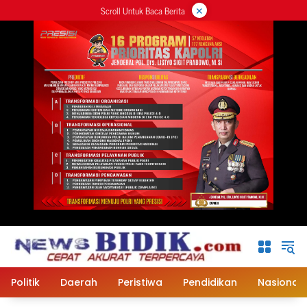
×
Langsung
Scroll Untuk Baca Berita
ke
konten
Politik
Daerah
Peristiwa
Pendidikan
Nasional