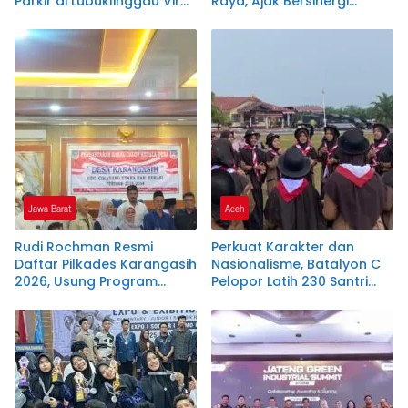
Parkir di Lubuklinggau Viral,
Raya, Ajak Bersinergi
Warganet Soroti Dugaan
Dukung Investasi dan
Pelanggaran.SK DI
Pembangunan Daerah
PERTANYAKAN
Jawa Barat
Aceh
Rudi Rochman Resmi
Perkuat Karakter dan
Daftar Pilkades Karangasih
Nasionalisme, Batalyon C
2026, Usung Program
Pelopor Latih 230 Santri
Penanganan Banjir,
Dayah Terpadu Nurul
Pendidikan, dan
Ikhwah
Kesejahteraan Guru Ngaji