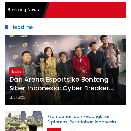
Dugaan Perusakan Puluhan Pohon Ka
Breaking News
Regional 2 Diselidiki Polres Pangand
Headline
Headline
Dari Arena Esports ke Benteng
Siber Indonesia: Cyber Breaker
Season 3 Cetak 916 Talenta
11/07/2026
Hacker Etis Penjaga Negeri
Prambanan dan Kebangkitan
Diplomasi Peradaban Indonesia