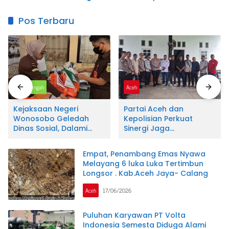
Perkuat Sinergi
Dirjen Kementerian
Kelembagaan dan
ATR/BPN
Pos Terbaru
Jurnalistik
Jawa Tengah
Aceh
Kejaksaan Negeri
Partai Aceh dan
Wonosobo Geledah
Kepolisian Perkuat
Dinas Sosial, Dalami
Sinergi Jaga
Dugaan Penyimpangan
Kondusivitas Nagan
Penyaluran Program
Raya Lewat Ngopi Pagi
Empat, Penambang Emas Nyawa
PKH
Melayang 6 luka Luka Tertimbun
Longsor . Kab.Aceh Jaya- Calang
Aceh
17/06/2026
Puluhan Karyawan PT Volta
Indonesia Semesta Diduga Alami