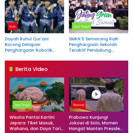
Aceh
Jawa Tengah
Dayah Ruhul Qur’ani
SMKN 5 Semarang Raih
Borong Delapan
Penghargaan Sekolah
Penghargaan Robotik
Teraktif Pendukung
Tingkat Nasional
Program Rengganis
Mengajar pada Jateng
Green Industry Summit
Berita Video
2026
Jawa Tengah
Nasional
Wisata Pantai Kartini
Prabowo Kunjungi
Jepara: Tiket Masuk,
Jokowi di Solo, Momen
Wahana, dan Daya Tarik
Hangat Mantan Presiden