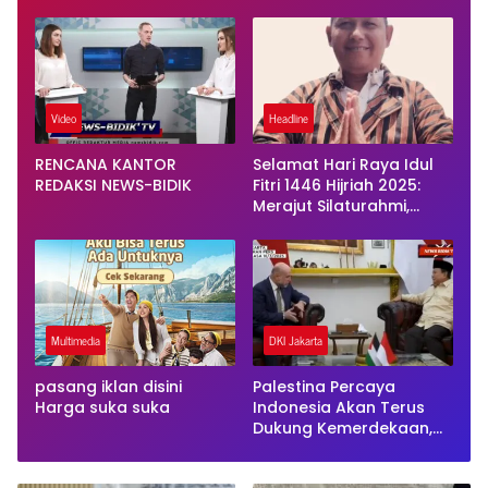
Lengkap untuk Liburan
dan Presiden Terjadi
Keluarga
Video
Headline
RENCANA KANTOR
Selamat Hari Raya Idul
REDAKSI NEWS-BIDIK
Fitri 1446 Hijriah 2025:
Merajut Silaturahmi,
Mempererat Ukhuwah
Multimedia
DKI Jakarta
pasang iklan disini
Palestina Percaya
Harga suka suka
Indonesia Akan Terus
Dukung Kemerdekaan,
Utusan Khusus Temui
Presiden Prabowo