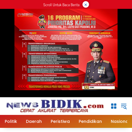
×
Langsung
Scroll Untuk Baca Berita
ke
konten
Politik
Daerah
Peristiwa
Pendidikan
Nasional