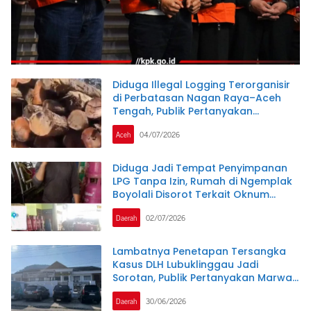
Diduga Illegal Logging Terorganisir
di Perbatasan Nagan Raya–Aceh
Tengah, Publik Pertanyakan
Ketegasan APH dan Satgas PKH
Aceh
04/07/2026
Diduga Jadi Tempat Penyimpanan
LPG Tanpa Izin, Rumah di Ngemplak
Boyolali Disorot Terkait Oknum
Kepolisian Jadi Backing
Daerah
02/07/2026
Lambatnya Penetapan Tersangka
Kasus DLH Lubuklinggau Jadi
Sorotan, Publik Pertanyakan Marwah
Penegakan Hukum
Daerah
30/06/2026