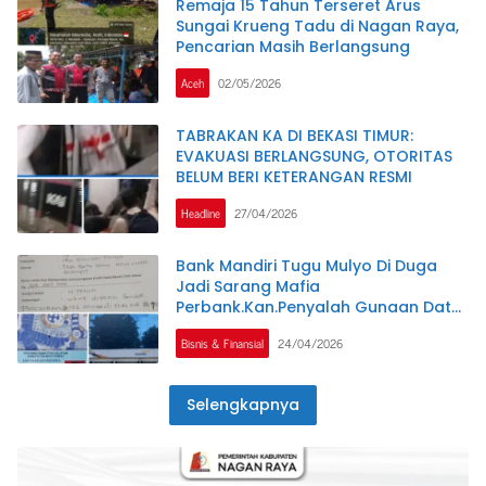
Remaja 15 Tahun Terseret Arus
Sungai Krueng Tadu di Nagan Raya,
Pencarian Masih Berlangsung
Aceh
02/05/2026
TABRAKAN KA DI BEKASI TIMUR:
EVAKUASI BERLANGSUNG, OTORITAS
BELUM BERI KETERANGAN RESMI
Headline
27/04/2026
Bank Mandiri Tugu Mulyo Di Duga
Jadi Sarang Mafia
Perbank.Kan.Penyalah Gunaan Data
Dan Pungli Terorganisir Rapi Di
Bisnis & Finansial
24/04/2026
Kecamatan Selangit
Selengkapnya