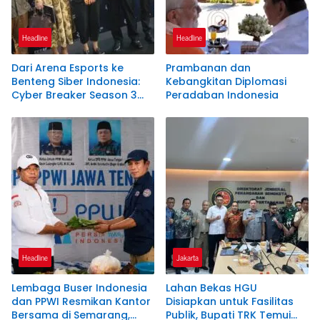
Headline
Headline
Dari Arena Esports ke
Prambanan dan
Benteng Siber Indonesia:
Kebangkitan Diplomasi
Cyber Breaker Season 3
Peradaban Indonesia
Cetak 916 Talenta Hacker
Etis Penjaga Negeri
Headline
Jakarta
Lembaga Buser Indonesia
Lahan Bekas HGU
dan PPWI Resmikan Kantor
Disiapkan untuk Fasilitas
Bersama di Semarang,
Publik, Bupati TRK Temui