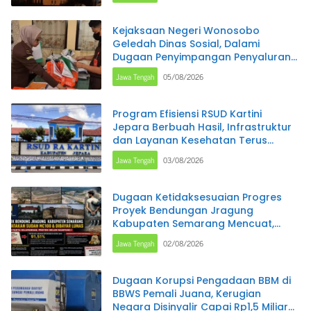
Kejaksaan Negeri Wonosobo
Geledah Dinas Sosial, Dalami
Dugaan Penyimpangan Penyaluran
Program PKH
Jawa Tengah
05/08/2026
Program Efisiensi RSUD Kartini
Jepara Berbuah Hasil, Infrastruktur
dan Layanan Kesehatan Terus
Ditingkatkan
Jawa Tengah
03/08/2026
Dugaan Ketidaksesuaian Progres
Proyek Bendungan Jragung
Kabupaten Semarang Mencuat,
Administrasi Disebut MC 100 Persen,
Jawa Tengah
02/08/2026
Pantauan Lapangan Diperkirakan
Baru Capai 91,51 Persen
Dugaan Korupsi Pengadaan BBM di
BBWS Pemali Juana, Kerugian
Negara Disinyalir Capai Rp1,5 Miliar