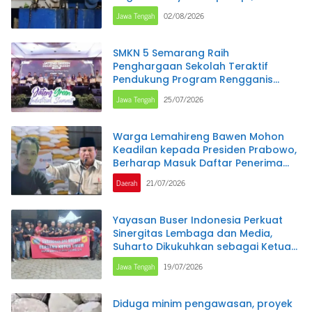
per Bulan
Jawa Tengah
02/08/2026
SMKN 5 Semarang Raih
Penghargaan Sekolah Teraktif
Pendukung Program Rengganis
Mengajar pada Jateng Green
Jawa Tengah
25/07/2026
Industry Summit 2026
Warga Lemahireng Bawen Mohon
Keadilan kepada Presiden Prabowo,
Berharap Masuk Daftar Penerima
Bantuan Pangan
Daerah
21/07/2026
Yayasan Buser Indonesia Perkuat
Sinergitas Lembaga dan Media,
Suharto Dikukuhkan sebagai Ketua
DPC Brebes
Jawa Tengah
19/07/2026
Diduga minim pengawasan, proyek