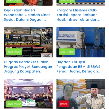
Kejaksaan Negeri
Program Efisiensi RSUD
Wonosobo Geledah Dinas
Kartini Jepara Berbuah
Sosial, Dalami Dugaan
Hasil, Infrastruktur dan
Penyimpangan Penyaluran
Layanan Kesehatan Terus
Program PKH
Ditingkatkan
Jawa Tengah
Jawa Tengah
Dugaan Ketidaksesuaian
Dugaan Korupsi
Progres Proyek Bendungan
Pengadaan BBM di BBWS
Jragung Kabupaten
Pemali Juana, Kerugian
Semarang Mencuat,
Negara Disinyalir Capai
Administrasi Disebut MC
Rp1,5 Miliar per Bulan
100 Persen, Pantauan
Lapangan Diperkirakan
Baru Capai 91,51 Persen
Jawa Tengah
Daerah