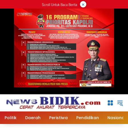
×
Langsung
Scroll Untuk Baca Berita
ke
konten
Politik
Daerah
Peristiwa
Pendidikan
Nasional