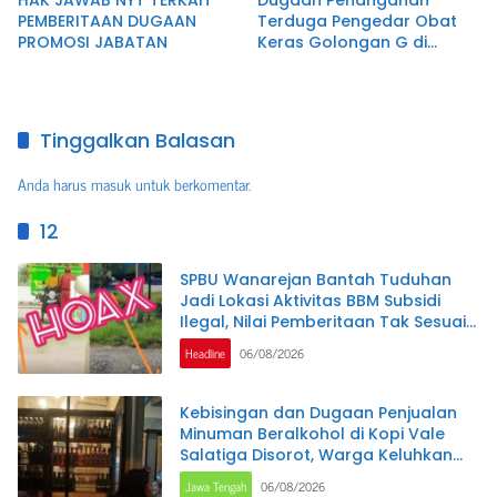
HAK JAWAB NYT TERKAIT
Dugaan Penanganan
PEMBERITAAN DUGAAN
Terduga Pengedar Obat
PROMOSI JABATAN
Keras Golongan G di
Pemalang Jadi Sorotan,
Keterangan Polisi Berbeda
dengan Rekaman Video
Tinggalkan Balasan
Anda harus
masuk
untuk berkomentar.
12
SPBU Wanarejan Bantah Tuduhan
Jadi Lokasi Aktivitas BBM Subsidi
Ilegal, Nilai Pemberitaan Tak Sesuai
Kode Etik Jurnalistik dan
Headline
06/08/2026
Pertimbangkan Jalur Hukum
Kebisingan dan Dugaan Penjualan
Minuman Beralkohol di Kopi Vale
Salatiga Disorot, Warga Keluhkan
Gangguan hingga Larut Malam
Jawa Tengah
06/08/2026