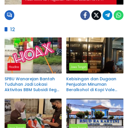
12
Headline
Jawa Tengah
SPBU Wanarejan Bantah
Kebisingan dan Dugaan
Tuduhan Jadi Lokasi
Penjualan Minuman
Aktivitas BBM Subsidi Ilegal,
Beralkohol di Kopi Vale
Nilai Pemberitaan Tak
Salatiga Disorot, Warga
Sesuai Kode Etik Jurnalistik
Keluhkan Gangguan
dan Pertimbangkan Jalur
hingga Larut Malam
Hukum
Jawa Tengah
Jawa Tengah