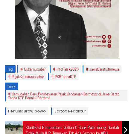
Tag:
GubernurJabar
InfoPajak2026
JawaBaratIstimewa
PajakKendaraanJabar
PKBTanpaKTP
Topik:
Kemudahan Baru Pembayaran Pajak Kendaraan Bermotor di Jawa Barat
Tanpa KTP Pemilik Pertama
Penulis: Browibowo
Editor: Redaktur
Klarifikasi Pemberitaan Galian C Suak Palembang: Bantah
Tidak Miliki IUP, Tegaskan Tak Ada Setoran ke APH