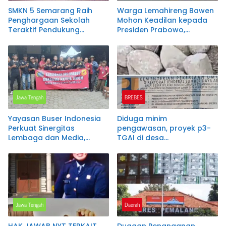
SMKN 5 Semarang Raih
Warga Lemahireng Bawen
Penghargaan Sekolah
Mohon Keadilan kepada
Teraktif Pendukung
Presiden Prabowo,
Program Rengganis
Berharap Masuk Daftar
Mengajar pada Jateng
Penerima Bantuan Pangan
Green Industry Summit
2026
Jawa Tengah
BREBES
Yayasan Buser Indonesia
Diduga minim
Perkuat Sinergitas
pengawasan, proyek p3-
Lembaga dan Media,
TGAI di desa
Suharto Dikukuhkan
karangsambung disorot
sebagai Ketua DPC Brebes
warga.
Jawa Tengah
Daerah