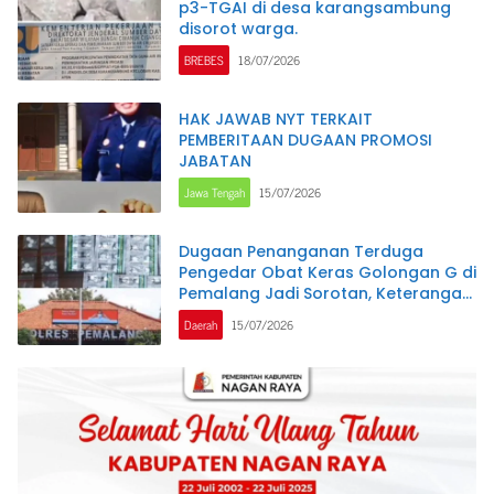
p3-TGAI di desa karangsambung
disorot warga.
BREBES
18/07/2026
HAK JAWAB NYT TERKAIT
PEMBERITAAN DUGAAN PROMOSI
JABATAN
Jawa Tengah
15/07/2026
Dugaan Penanganan Terduga
Pengedar Obat Keras Golongan G di
Pemalang Jadi Sorotan, Keterangan
Polisi Berbeda dengan Rekaman
Daerah
15/07/2026
Video