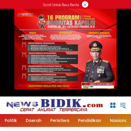
×
Langsung
Scroll Untuk Baca Berita
ke
konten
Politik
Daerah
Peristiwa
Pendidikan
Nasional