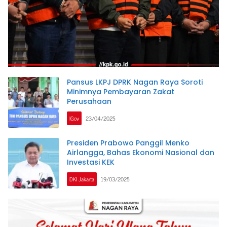
Pansus LKPJ DPRK Nagan Raya Soroti
Minimnya Pembayaran Zakat
Perusahaan
IGov
23/04/2025
Presiden Prabowo Panggil Menko
Airlangga, Bahas Ekonomi Nasional dan
Investasi KEK
DKI Jakarta
19/03/2025