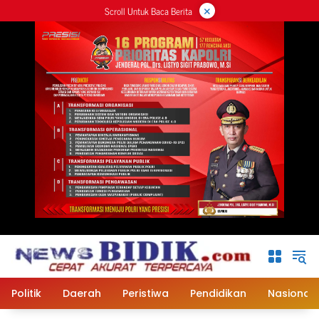
×
Langsung
Scroll Untuk Baca Berita
ke
konten
Politik
Daerah
Peristiwa
Pendidikan
Nasional