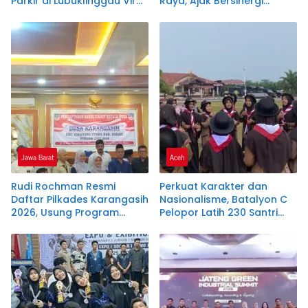
Parkir di Lubuklinggau Viral,
Raya, Ajak Bersinergi
Warganet Soroti Dugaan
Dukung Investasi dan
Pelanggaran.SK DI
Pembangunan Daerah
PERTANYAKAN
Jawa Barat
Aceh
Rudi Rochman Resmi
Perkuat Karakter dan
Daftar Pilkades Karangasih
Nasionalisme, Batalyon C
2026, Usung Program
Pelopor Latih 230 Santri
Penanganan Banjir,
Dayah Terpadu Nurul
Pendidikan, dan
Ikhwah
Kesejahteraan Guru Ngaji