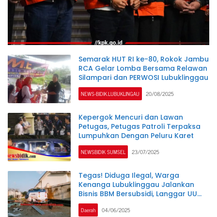
Semarak HUT RI ke-80, Rokok Jambu
RCA Gelar Lomba Bersama Relawan
Silampari dan PERWOSI Lubuklinggau
NEWS-BIDIK.LUBUKLINGAU
20/08/2025
Kepergok Mencuri dan Lawan
Petugas, Petugas Patroli Terpaksa
Lumpuhkan Dengan Peluru Karet
NEWSBIDIK SUMSEL
23/07/2025
Tegas! Diduga Ilegal, Warga
Kenanga Lubuklinggau Jalankan
Bisnis BBM Bersubsidi, Langgar UU
Migas
Daerah
04/06/2025