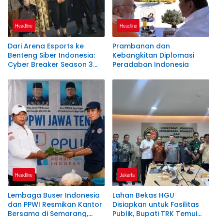
Headline
Headline
Dari Arena Esports ke
Prambanan dan
Benteng Siber Indonesia:
Kebangkitan Diplomasi
Cyber Breaker Season 3
Peradaban Indonesia
Cetak 916 Talenta Hacker
Etis Penjaga Negeri
Headline
Jakarta
Lembaga Buser Indonesia
Lahan Bekas HGU
dan PPWI Resmikan Kantor
Disiapkan untuk Fasilitas
Bersama di Semarang,
Publik, Bupati TRK Temui