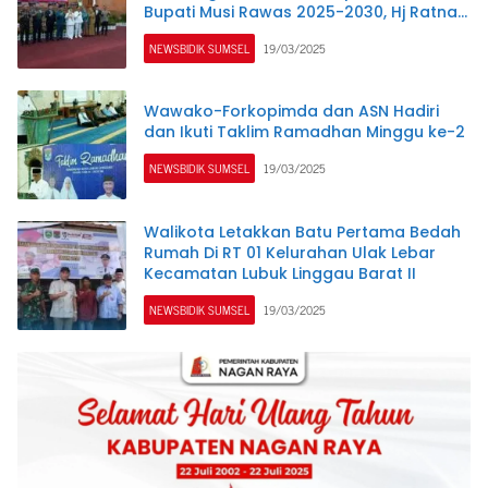
Bupati Musi Rawas 2025-2030, Hj Ratna
Machmud Tetap Implementasikan
NEWSBIDIK SUMSEL
19/03/2025
Sembilan Program
Wawako-Forkopimda dan ASN Hadiri
dan Ikuti Taklim Ramadhan Minggu ke-2
NEWSBIDIK SUMSEL
19/03/2025
Walikota Letakkan Batu Pertama Bedah
Rumah Di RT 01 Kelurahan Ulak Lebar
Kecamatan Lubuk Linggau Barat II
NEWSBIDIK SUMSEL
19/03/2025