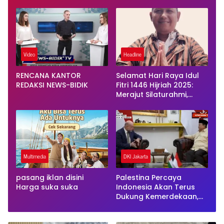
Lengkap untuk Liburan
dan Presiden Terjadi
Keluarga
Video
Headline
RENCANA KANTOR
Selamat Hari Raya Idul
REDAKSI NEWS-BIDIK
Fitri 1446 Hijriah 2025:
Merajut Silaturahmi,
Mempererat Ukhuwah
Multimedia
DKI Jakarta
pasang iklan disini
Palestina Percaya
Harga suka suka
Indonesia Akan Terus
Dukung Kemerdekaan,
Utusan Khusus Temui
Presiden Prabowo