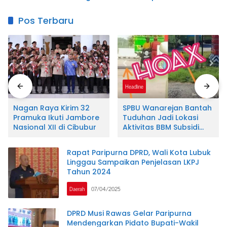
Perkuat Sinergi
Dirjen Kementerian
Kelembagaan dan
ATR/BPN
Pos Terbaru
Jurnalistik
Aceh
Headline
Nagan Raya Kirim 32
SPBU Wanarejan Bantah
Pramuka Ikuti Jambore
Tuduhan Jadi Lokasi
Nasional XII di Cibubur
Aktivitas BBM Subsidi
Ilegal, Nilai Pemberitaan
Tak Sesuai Kode Etik
Rapat Paripurna DPRD, Wali Kota Lubuk
Jurnalistik dan
Linggau Sampaikan Penjelasan LKPJ
Pertimbangkan Jalur
Tahun 2024
Hukum
Daerah
07/04/2025
DPRD Musi Rawas Gelar Paripurna
Mendengarkan Pidato Bupati-Wakil