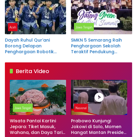
Aceh
Jawa Tengah
Dayah Ruhul Qur’ani
SMKN 5 Semarang Raih
Borong Delapan
Penghargaan Sekolah
Penghargaan Robotik
Teraktif Pendukung
Tingkat Nasional
Program Rengganis
Mengajar pada Jateng
Green Industry Summit
Berita Video
2026
Jawa Tengah
Nasional
Wisata Pantai Kartini
Prabowo Kunjungi
Jepara: Tiket Masuk,
Jokowi di Solo, Momen
Wahana, dan Daya Tarik
Hangat Mantan Presiden