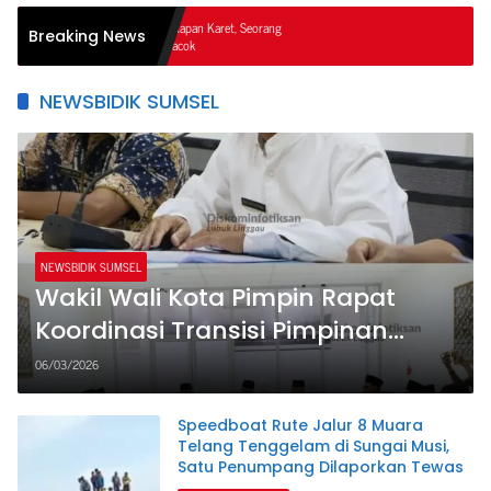
Dugaan 
Breaking News
Regional
NEWSBIDIK SUMSEL
NEWSBIDIK SUMSEL
Wakil Wali Kota Pimpin Rapat
Koordinasi Transisi Pimpinan
BAZNAS Lubuk Linggau
06/03/2026
Speedboat Rute Jalur 8 Muara
Telang Tenggelam di Sungai Musi,
Satu Penumpang Dilaporkan Tewas