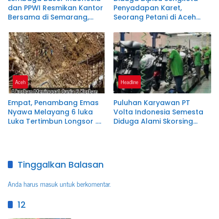
dan PPWI Resmikan Kantor
Penyadapan Karet,
Bersama di Semarang,
Seorang Petani di Aceh
Perkuat Sinergi
Jaya Tewas Dibacok
Kelembagaan dan
Jurnalistik
Aceh
Headline
Empat, Penambang Emas
Puluhan Karyawan PT
Nyawa Melayang 6 luka
Volta Indonesia Semesta
Luka Tertimbun Longsor .
Diduga Alami Skorsing
Kab.Aceh Jaya- Calang
Sepihak dan Intimidasi
Tinggalkan Balasan
Anda harus
masuk
untuk berkomentar.
12