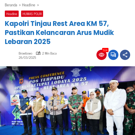
Beranda
Headline
Headline
HUMAS POLRI
Kapolri Tinjau Rest Area KM 57,
Pastikan Kelancaran Arus Mudik
Lebaran 2025
514
Browibowo
2 Min Baca
26/03/2025