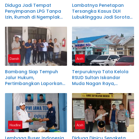
Diduga Jadi Tempat
Lambatnya Penetapan
Penyimpanan LPG Tanpa
Tersangka Kasus DLH
Izin, Rumah di Ngemplak
Lubuklinggau Jadi Sorotan,
Boyolali Disorot Terkait
Publik Pertanyakan
Oknum Kepolisian Jadi
Marwah Penegakan Hukum
Backing
Daerah
Aceh
Bambang Siap Tempuh
Terpuruknya Tata Kelola
Jalur Hukum,
RSUD Sultan Iskandar
Pertimbangkan Laporkan
Muda Nagan Raya,
Balik Dishub Lubuklinggau
Pemkab Diminta Lakukan
Evaluasi Menyeluruh
Headline
Aceh
Lembaga Buser Indonesia
Diduga Dipicu Sengketa