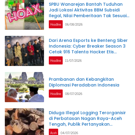
SPBU Wanarejan Bantah Tuduhan
Jadi Lokasi Aktivitas BBM Subsidi
Ilegal, Nilai Pemberitaan Tak Sesuai
Kode Etik Jurnalistik dan
Headline
06/08/2026
Pertimbangkan Jalur Hukum
Dari Arena Esports ke Benteng Siber
Indonesia: Cyber Breaker Season 3
Cetak 916 Talenta Hacker Etis
Penjaga Negeri
Headline
11/07/2026
Prambanan dan Kebangkitan
Diplomasi Peradaban Indonesia
Headline
08/07/2026
Diduga Illegal Logging Terorganisir
di Perbatasan Nagan Raya–Aceh
Tengah, Publik Pertanyakan
Ketegasan APH dan Satgas PKH
Aceh
04/07/2026