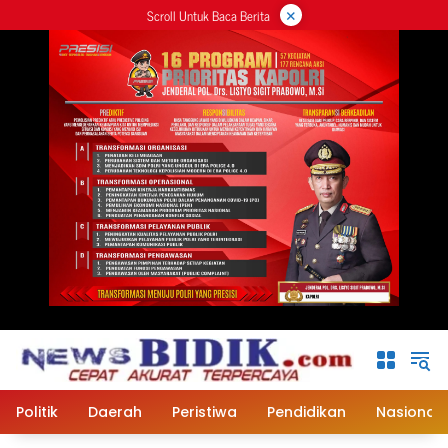
×
Langsung
Scroll Untuk Baca Berita
ke
konten
Politik
Daerah
Peristiwa
Pendidikan
Nasional