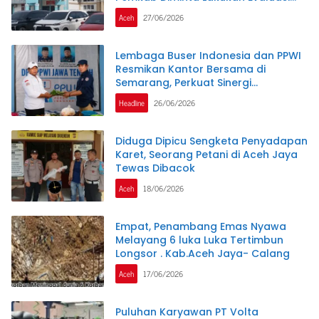
Menyeluruh
Aceh
27/06/2026
Lembaga Buser Indonesia dan PPWI
Resmikan Kantor Bersama di
Semarang, Perkuat Sinergi
Kelembagaan dan Jurnalistik
Headline
26/06/2026
Diduga Dipicu Sengketa Penyadapan
Karet, Seorang Petani di Aceh Jaya
Tewas Dibacok
Aceh
18/06/2026
Empat, Penambang Emas Nyawa
Melayang 6 luka Luka Tertimbun
Longsor . Kab.Aceh Jaya- Calang
Aceh
17/06/2026
Puluhan Karyawan PT Volta