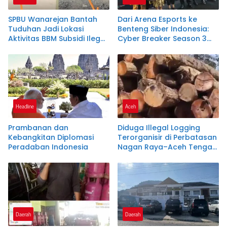
SPBU Wanarejan Bantah
Dari Arena Esports ke
Tuduhan Jadi Lokasi
Benteng Siber Indonesia:
Aktivitas BBM Subsidi Ilegal,
Cyber Breaker Season 3
Nilai Pemberitaan Tak
Cetak 916 Talenta Hacker
Sesuai Kode Etik Jurnalistik
Etis Penjaga Negeri
dan Pertimbangkan Jalur
Hukum
Headline
Aceh
Prambanan dan
Diduga Illegal Logging
Kebangkitan Diplomasi
Terorganisir di Perbatasan
Peradaban Indonesia
Nagan Raya–Aceh Tengah,
Publik Pertanyakan
Ketegasan APH dan
Satgas PKH
Daerah
Daerah