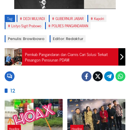
Tag:
DEDI MULYADI
GUBERNUR JABAR
Kapolri
Listyo Sigit Prabowo
POLRES PANGANDARAN
Penulis: Browibowo
Editor: Redaktur
Pemkab Pangandaran dan Ciamis Cari Solusi Terkait
Pesangon Pensiunan PDAM
12
Headline
Headline