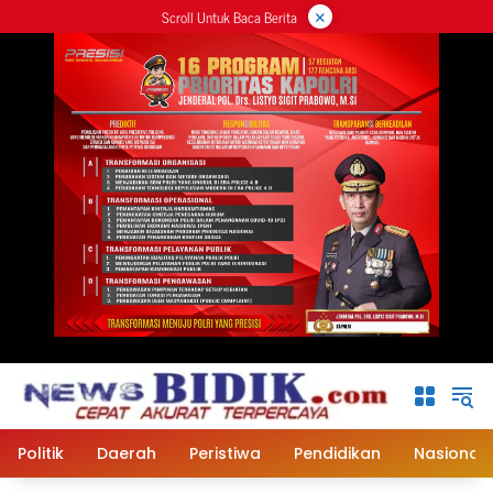
×
Langsung
Scroll Untuk Baca Berita
ke
konten
Politik
Daerah
Peristiwa
Pendidikan
Nasional