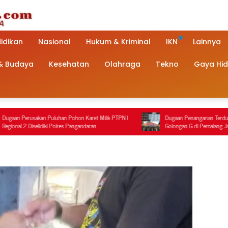
idikan
Nasional
Hukum & Kriminal
IKN
Lainnya
 & Budaya
Kesehatan
Olahraga
Tekno
Gaya Hi
hon Karet Milik PTPN I
Dugaan Penanganan Terduga Pengedar Obat Keras
Pangandaran
Golongan G di Pemalang Jadi Sorotan, Keterangan
Polisi Berbeda dengan Rekaman Video