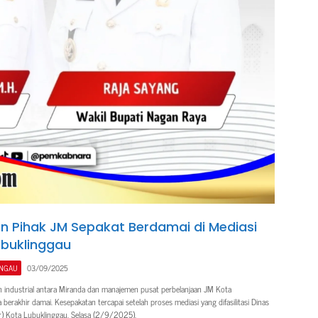
n Pihak JM Sepakat Berdamai di Mediasi
ubuklinggau
INGAU
03/09/2025
n industrial antara Miranda dan manajemen pusat perbelanjaan JM Kota
berakhir damai. Kesepakatan tercapai setelah proses mediasi yang difasilitasi Dinas
r) Kota Lubuklinggau, Selasa (2/9/2025).