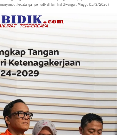
menyambut kedatangan pemudik di Terminal Giwangan, Minggu (15/3/2026).