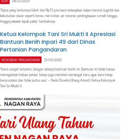
Aceh
28/12/2025
“Dana yang terkumpul lebih dari Rp71 juta kami belanjakan dalam bentuk logistik dan
kebutuhan dasar seperti beras, mie instan, air mineral, perlengkapan rumah tangga,
hingga pakaian layak pakai,” tambahnya.
Ketua Kelompok Tani Sri Mukti II Apresiasi
Bantuan Benih Inpari 49 dari Dinas
Pertanian Pangandaran
NEWSBIDIK PANGANDARAN
15/09/2025
“Kami sangat terbantu dengan adanya bantuan benih ini. Bantuan ini tidak hanya
meringankan beban petani, tetapi juga memberi semangat baru agar kami tetap
berproduksi dan tidak putus asa.” – Dede Dzoelmi (Kang Adoet), Ketua Kelompok
Tani Sri Mukti II