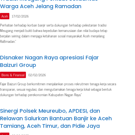
Warga Aceh Jelang Ramadan
Aceh
17/02/2026
Perhatian terhadap korban banjir serta dukungan terhadap pelestarian tradisi
Meugang menjadi bukti bahwa kepedulian kemanusiaan dan nilai budaya tetap
berjalan seiring dalam menjaga ketahanan sosial masyarakat Aceh menjelang
Ra8madan.”
Disnaker Nagan Raya apresiasi Fajar
Baizuri Group
Bisnis & Finansial
02/02/2026
Fajar Baizuri Group berkomitmen menjalankan proses rekrutmen tenaga kerja secara
transparan, sesuai regulasi, dan mengutamakan tenaga kerja lokal sebagai bentuk
dukungan terhadap perekonomian Kabupaten Nagan Raya.”
Sinergi Polsek Meureubo, APDESI, dan
Relawan Salurkan Bantuan Banjir ke Aceh
Tamiang, Aceh Timur, dan Pidie Jaya