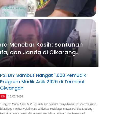
ra Menebar Kasih: Santunan
fa, dan Janda di Cikarang
PSI DIY Sambut Hangat 1.600 Pemudik
Program Mudik Asik 2026 di Terminal
Giwangan
DIY
16/03/2026
“Program Mudik Asik PSI 2026 ini bukan sekadar menyediakan transportasi gratis,
tetapi juga menjadi wujud nyata solidaritas sosial agar masyarakat dapat pulang
kampung dengan aman dan nyaman menjelang Lebaran,” ujar Almira saat