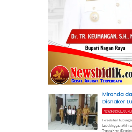
Miranda da
Disnaker L
NEWS-BIDIK.LUBUKL
Perselisihan hubunga
Lubuklinggau akhirnya 
Tenaga Kerja (Disnake