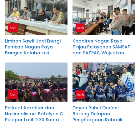
Aceh
Aceh
Limbah Sawit Jadi Energi,
Kapolres Nagan Raya
Pemkab Nagan Raya
Tinjau Pelayanan SAMSAT
Bangun Kolaborasi
dan SATPAS, Wujudkan
dengan PLTU dan PMKS
Pelayanan Publik Prima
Melalui Program
Commander Wish Kapolda
Aceh
Aceh
Aceh
Perkuat Karakter dan
Dayah Ruhul Qur’ani
Nasionalisme, Batalyon C
Borong Delapan
Pelopor Latih 230 Santri
Penghargaan Robotik
Dayah Terpadu Nurul
Tingkat Nasional
Ikhwah