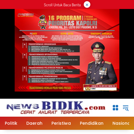
×
Langsung
Scroll Untuk Baca Berita
ke
konten
Politik
Daerah
Peristiwa
Pendidikan
Nasional