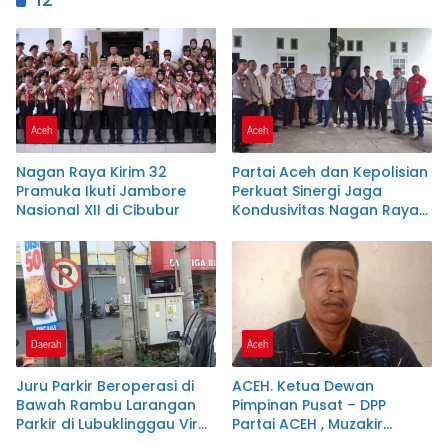
Aceh
Aceh
Nagan Raya Kirim 32
Partai Aceh dan Kepolisian
Pramuka Ikuti Jambore
Perkuat Sinergi Jaga
Nasional XII di Cibubur
Kondusivitas Nagan Raya
Lewat Ngopi Pagi
Daerah
Aceh
Juru Parkir Beroperasi di
ACEH. Ketua Dewan
Bawah Rambu Larangan
Pimpinan Pusat – DPP
Parkir di Lubuklinggau Viral,
Partai ACEH , Muzakir
Warganet Soroti Dugaan
Manaf Resmi