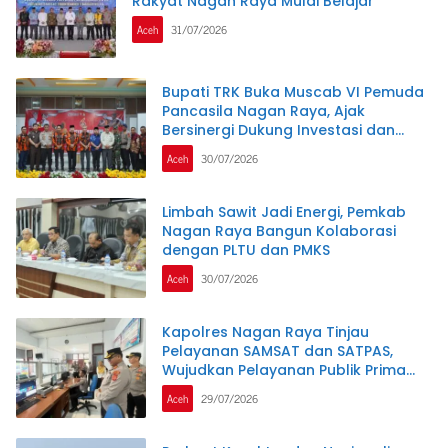
Rakyat Nagan Raya Mulai Belajar
Aceh
31/07/2026
Bupati TRK Buka Muscab VI Pemuda
Pancasila Nagan Raya, Ajak
Bersinergi Dukung Investasi dan
Pembangunan Daerah
Aceh
30/07/2026
Limbah Sawit Jadi Energi, Pemkab
Nagan Raya Bangun Kolaborasi
dengan PLTU dan PMKS
Aceh
30/07/2026
Kapolres Nagan Raya Tinjau
Pelayanan SAMSAT dan SATPAS,
Wujudkan Pelayanan Publik Prima
Melalui Program Commander Wish
Aceh
29/07/2026
Kapolda Aceh