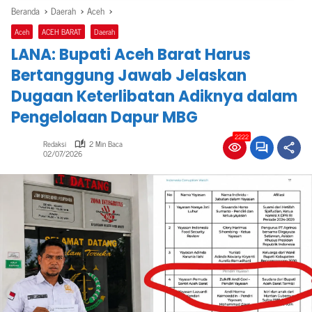
Beranda
Daerah
Aceh
Aceh
ACEH BARAT
Daerah
LANA: Bupati Aceh Barat Harus
Bertanggung Jawab Jelaskan
Dugaan Keterlibatan Adiknya dalam
Pengelolaan Dapur MBG
2222
Redaksi
2 Min Baca
02/07/2026