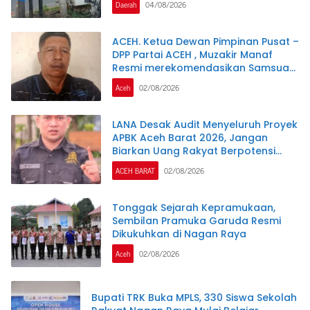
Daerah
04/08/2026
PERTANYAKAN
ACEH. Ketua Dewan Pimpinan Pusat –
DPP Partai ACEH , Muzakir Manaf
Resmi merekomendasikan Samsuar
( WAN Malaya ) PJ Ketua Partai Aceh
Aceh
02/08/2026
kabupaten Nagan Raya .
LANA Desak Audit Menyeluruh Proyek
APBK Aceh Barat 2026, Jangan
Biarkan Uang Rakyat Berpotensi
Terbuang
ACEH BARAT
02/08/2026
Tonggak Sejarah Kepramukaan,
Sembilan Pramuka Garuda Resmi
Dikukuhkan di Nagan Raya
Aceh
02/08/2026
Bupati TRK Buka MPLS, 330 Siswa Sekolah