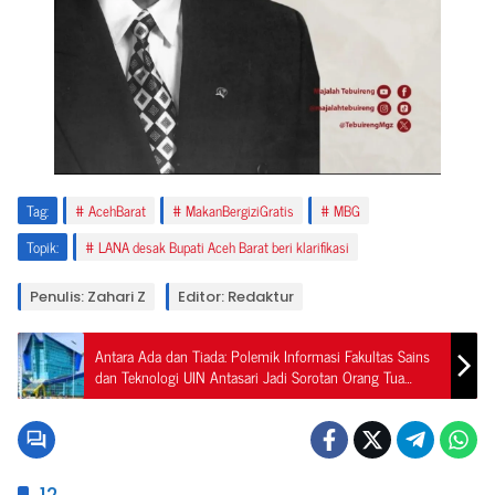
Tag:
AcehBarat
MakanBergiziGratis
MBG
Topik:
LANA desak Bupati Aceh Barat beri klarifikasi
Penulis: Zahari Z
Editor: Redaktur
Antara Ada dan Tiada: Polemik Informasi Fakultas Sains
dan Teknologi UIN Antasari Jadi Sorotan Orang Tua
Calon Mahasiswa
12