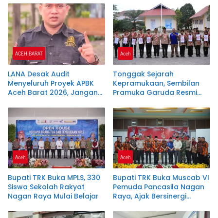
Pelanggaran.SK DI
merekomendasikan
PERTANYAKAN
Samsuar ( WAN Malaya )
PJ Ketua Partai Aceh
kabupaten Nagan Raya .
ACEH BARAT
Aceh
LANA Desak Audit
Tonggak Sejarah
Menyeluruh Proyek APBK
Kepramukaan, Sembilan
Aceh Barat 2026, Jangan
Pramuka Garuda Resmi
Biarkan Uang Rakyat
Dikukuhkan di Nagan Raya
Berpotensi Terbuang
Aceh
Aceh
Bupati TRK Buka MPLS, 330
Bupati TRK Buka Muscab VI
Siswa Sekolah Rakyat
Pemuda Pancasila Nagan
Nagan Raya Mulai Belajar
Raya, Ajak Bersinergi
Dukung Investasi dan
Pembangunan Daerah