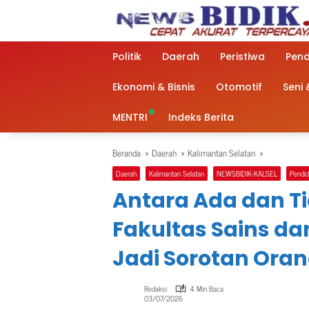
Langsung
ke
konten
Politik
Daerah
Peristiwa
Pend
Ekonomi & Bisnis
Otomotif
Seni
MENTRI
Indeks Berita
Beranda
Daerah
Kalimantan Selatan
Daerah
Kalimantan Selatan
NEWSBIDIK-KALSEL
Pendid
Antara Ada dan Ti
Fakultas Sains da
Jadi Sorotan Ora
Redaksi
4 Min Baca
03/07/2026