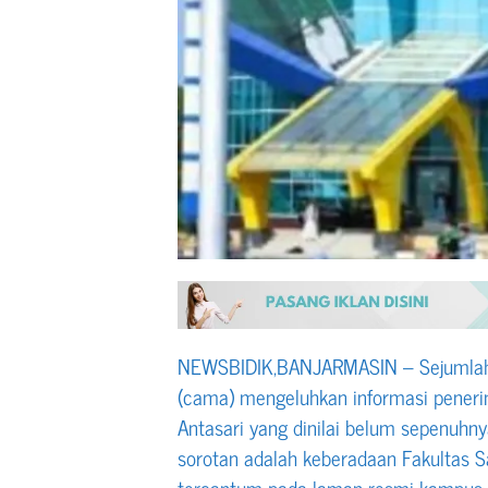
NEWSBIDIK,BANJARMASIN – Sejumlah 
(cama) mengeluhkan informasi pener
Antasari yang dinilai belum sepenuhny
sorotan adalah keberadaan Fakultas S
tercantum pada laman resmi kampus,