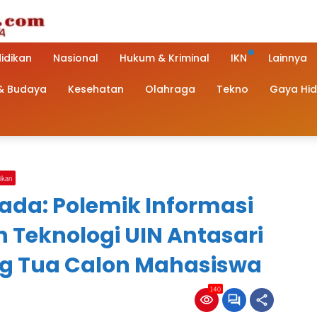
idikan
Nasional
Hukum & Kriminal
IKN
Lainnya
 & Budaya
Kesehatan
Olahraga
Tekno
Gaya Hi
ikan
ada: Polemik Informasi
n Teknologi UIN Antasari
ng Tua Calon Mahasiswa
140