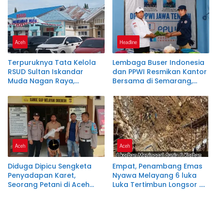
Aceh
Headline
Terpuruknya Tata Kelola
Lembaga Buser Indonesia
RSUD Sultan Iskandar
dan PPWI Resmikan Kantor
Muda Nagan Raya,
Bersama di Semarang,
Pemkab Diminta Lakukan
Perkuat Sinergi
Evaluasi Menyeluruh
Kelembagaan dan
Jurnalistik
Aceh
Aceh
Diduga Dipicu Sengketa
Empat, Penambang Emas
Penyadapan Karet,
Nyawa Melayang 6 luka
Seorang Petani di Aceh
Luka Tertimbun Longsor .
Jaya Tewas Dibacok
Kab.Aceh Jaya- Calang