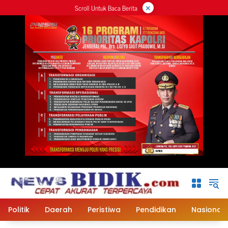
×
Langsung
Scroll Untuk Baca Berita
ke
konten
Politik
Daerah
Peristiwa
Pendidikan
Nasional