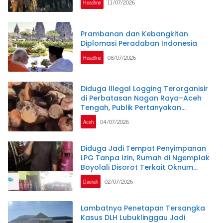
Headline
11/07/2026
Prambanan dan Kebangkitan
Diplomasi Peradaban Indonesia
Headline
08/07/2026
Diduga Illegal Logging Terorganisir
di Perbatasan Nagan Raya–Aceh
Tengah, Publik Pertanyakan
Ketegasan APH dan Satgas PKH
Aceh
04/07/2026
Diduga Jadi Tempat Penyimpanan
LPG Tanpa Izin, Rumah di Ngemplak
Boyolali Disorot Terkait Oknum
Kepolisian Jadi Backing
Daerah
02/07/2026
Lambatnya Penetapan Tersangka
Kasus DLH Lubuklinggau Jadi