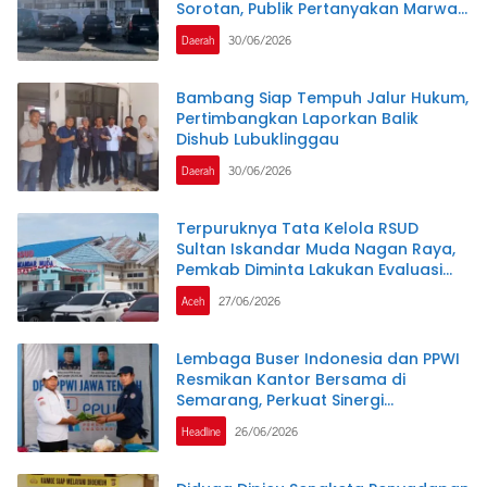
Sorotan, Publik Pertanyakan Marwah
Penegakan Hukum
Daerah
30/06/2026
Bambang Siap Tempuh Jalur Hukum,
Pertimbangkan Laporkan Balik
Dishub Lubuklinggau
Daerah
30/06/2026
Terpuruknya Tata Kelola RSUD
Sultan Iskandar Muda Nagan Raya,
Pemkab Diminta Lakukan Evaluasi
Menyeluruh
Aceh
27/06/2026
Lembaga Buser Indonesia dan PPWI
Resmikan Kantor Bersama di
Semarang, Perkuat Sinergi
Kelembagaan dan Jurnalistik
Headline
26/06/2026