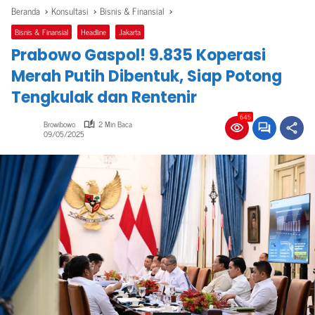
Beranda
Konsultasi
Bisnis & Finansial
Bisnis & Finansial
Headline
Jakarta
Prabowo Gaspol! 9.835 Koperasi
Merah Putih Dibentuk, Siap Potong
Tengkulak dan Rentenir
645
Browibowo
2 Min Baca
09/05/2025