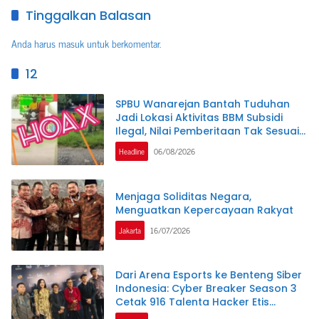
Tinggalkan Balasan
Anda harus
masuk
untuk berkomentar.
12
SPBU Wanarejan Bantah Tuduhan
Jadi Lokasi Aktivitas BBM Subsidi
Ilegal, Nilai Pemberitaan Tak Sesuai
Kode Etik Jurnalistik dan
Headline
06/08/2026
Pertimbangkan Jalur Hukum
Menjaga Soliditas Negara,
Menguatkan Kepercayaan Rakyat
Jakarta
16/07/2026
Dari Arena Esports ke Benteng Siber
Indonesia: Cyber Breaker Season 3
Cetak 916 Talenta Hacker Etis
Penjaga Negeri