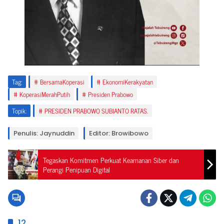
Tag:
BersamaKoperasi
EkonomiKerakyatan
KoperasiMerahPutih
Presiden Prabowo
Topik:
PRESIDEN PRABOWO SUBIANTO RATAS.
Penulis: Jaynuddin
Editor: Browibowo
Tegaskan Komitmen Perkuat Keamanan Siber dan
Perangi Penipuan Digital
12