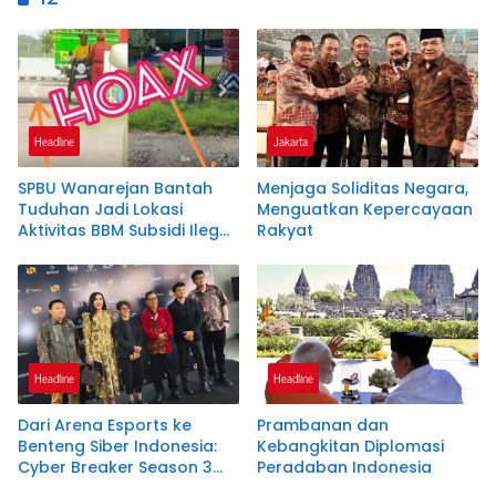
Headline
Jakarta
SPBU Wanarejan Bantah
Menjaga Soliditas Negara,
Tuduhan Jadi Lokasi
Menguatkan Kepercayaan
Aktivitas BBM Subsidi Ilegal,
Rakyat
Nilai Pemberitaan Tak
Sesuai Kode Etik Jurnalistik
dan Pertimbangkan Jalur
Hukum
Headline
Headline
Dari Arena Esports ke
Prambanan dan
Benteng Siber Indonesia:
Kebangkitan Diplomasi
Cyber Breaker Season 3
Peradaban Indonesia
Cetak 916 Talenta Hacker