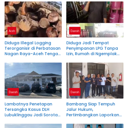
Etis Penjaga Negeri
Aceh
Daerah
Diduga Illegal Logging
Diduga Jadi Tempat
Terorganisir di Perbatasan
Penyimpanan LPG Tanpa
Nagan Raya–Aceh Tengah,
Izin, Rumah di Ngemplak
Publik Pertanyakan
Boyolali Disorot Terkait
Ketegasan APH dan
Oknum Kepolisian Jadi
Satgas PKH
Backing
Daerah
Daerah
Lambatnya Penetapan
Bambang Siap Tempuh
Tersangka Kasus DLH
Jalur Hukum,
Lubuklinggau Jadi Sorotan,
Pertimbangkan Laporkan
Publik Pertanyakan
Balik Dishub Lubuklinggau
Marwah Penegakan Hukum