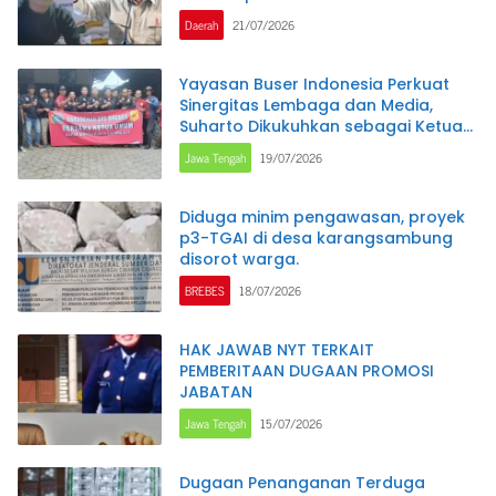
Bantuan Pangan
Daerah
21/07/2026
Yayasan Buser Indonesia Perkuat
Sinergitas Lembaga dan Media,
Suharto Dikukuhkan sebagai Ketua
DPC Brebes
Jawa Tengah
19/07/2026
Diduga minim pengawasan, proyek
p3-TGAI di desa karangsambung
disorot warga.
BREBES
18/07/2026
HAK JAWAB NYT TERKAIT
PEMBERITAAN DUGAAN PROMOSI
JABATAN
Jawa Tengah
15/07/2026
Dugaan Penanganan Terduga