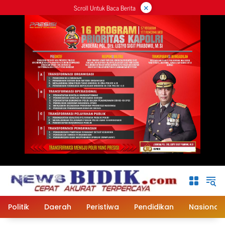
×
Langsung
Scroll Untuk Baca Berita
ke
konten
Politik
Daerah
Peristiwa
Pendidikan
Nasional