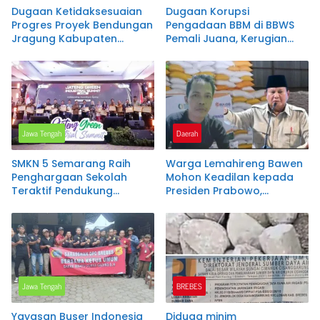
Dugaan Ketidaksesuaian
Dugaan Korupsi
Progres Proyek Bendungan
Pengadaan BBM di BBWS
Jragung Kabupaten
Pemali Juana, Kerugian
Semarang Mencuat,
Negara Disinyalir Capai
Administrasi Disebut MC
Rp1,5 Miliar per Bulan
100 Persen, Pantauan
Lapangan Diperkirakan
Baru Capai 91,51 Persen
Jawa Tengah
Daerah
SMKN 5 Semarang Raih
Warga Lemahireng Bawen
Penghargaan Sekolah
Mohon Keadilan kepada
Teraktif Pendukung
Presiden Prabowo,
Program Rengganis
Berharap Masuk Daftar
Mengajar pada Jateng
Penerima Bantuan Pangan
Green Industry Summit
2026
Jawa Tengah
BREBES
Yayasan Buser Indonesia
Diduga minim