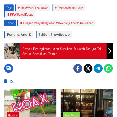
Tag:
HakWarisDipalsukan
PaimanMasihHidup
PPWIKawalKasus
Topik:
Dugaan Penyalahgunaan Wewenang Aparat Kelurahan
Penulis: Andi K
Editor: Browibowo
Proyek Peningkatan Jalan Susukan–Mluweh Diduga Tak
Sesuai Spesifikasi Teknis
12
Headline
Jawa Tengah