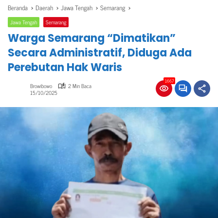
Beranda
Daerah
Jawa Tengah
Semarang
Jawa Tengah
Semarang
Warga Semarang “Dimatikan”
Secara Administratif, Diduga Ada
Perebutan Hak Waris
1667
Browibowo
2 Min Baca
15/10/2025