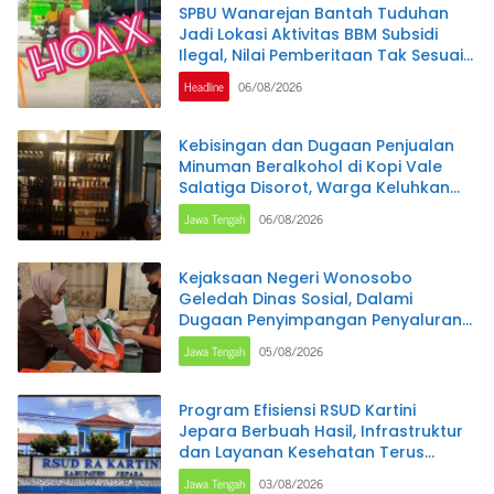
SPBU Wanarejan Bantah Tuduhan
Jadi Lokasi Aktivitas BBM Subsidi
Ilegal, Nilai Pemberitaan Tak Sesuai
Kode Etik Jurnalistik dan
Headline
06/08/2026
Pertimbangkan Jalur Hukum
Kebisingan dan Dugaan Penjualan
Minuman Beralkohol di Kopi Vale
Salatiga Disorot, Warga Keluhkan
Gangguan hingga Larut Malam
Jawa Tengah
06/08/2026
Kejaksaan Negeri Wonosobo
Geledah Dinas Sosial, Dalami
Dugaan Penyimpangan Penyaluran
Program PKH
Jawa Tengah
05/08/2026
Program Efisiensi RSUD Kartini
Jepara Berbuah Hasil, Infrastruktur
dan Layanan Kesehatan Terus
Ditingkatkan
Jawa Tengah
03/08/2026