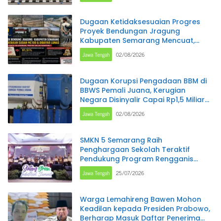
Dugaan Ketidaksesuaian Progres
Proyek Bendungan Jragung
Kabupaten Semarang Mencuat,
Administrasi Disebut MC 100 Persen,
Jawa Tengah
02/08/2026
Pantauan Lapangan Diperkirakan
Baru Capai 91,51 Persen
Dugaan Korupsi Pengadaan BBM di
BBWS Pemali Juana, Kerugian
Negara Disinyalir Capai Rp1,5 Miliar
per Bulan
Jawa Tengah
02/08/2026
SMKN 5 Semarang Raih
Penghargaan Sekolah Teraktif
Pendukung Program Rengganis
Mengajar pada Jateng Green
Jawa Tengah
25/07/2026
Industry Summit 2026
Warga Lemahireng Bawen Mohon
Keadilan kepada Presiden Prabowo,
Berharap Masuk Daftar Penerima