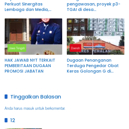
Perkuat Sinergitas
pengawasan, proyek p3-
Lembaga dan Media,
TGAI di desa
Suharto Dikukuhkan
karangsambung disorot
sebagai Ketua DPC Brebes
warga.
Jawa Tengah
Daerah
HAK JAWAB NYT TERKAIT
Dugaan Penanganan
PEMBERITAAN DUGAAN
Terduga Pengedar Obat
PROMOSI JABATAN
Keras Golongan G di
Pemalang Jadi Sorotan,
Keterangan Polisi Berbeda
dengan Rekaman Video
Tinggalkan Balasan
Anda harus
masuk
untuk berkomentar.
12