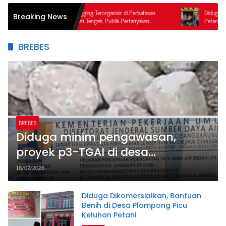
ga Illegal Logging Terorganisir di Perbatasan
Diduga Dipicu Sengketa Penyad
Breaking News
an Raya–Aceh Tengah, Publik Pertanyakan
Petani di Aceh Jaya Tewas Diba
egasan APH dan Satgas PKH
BREBES
BREBES
Diduga minim pengawasan,
proyek p3-TGAI di desa
karangsambung disorot warga.
18/07/2026
Diduga Dikomersialkan, Bantuan
Benih di Desa Plompong Picu
Keluhan Petani