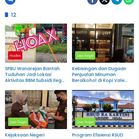
12
Headline
Jawa Tengah
SPBU Wanarejan Bantah
Kebisingan dan Dugaan
Tuduhan Jadi Lokasi
Penjualan Minuman
Aktivitas BBM Subsidi Ilegal,
Beralkohol di Kopi Vale
Nilai Pemberitaan Tak
Salatiga Disorot, Warga
Sesuai Kode Etik Jurnalistik
Keluhkan Gangguan
dan Pertimbangkan Jalur
hingga Larut Malam
Hukum
Jawa Tengah
Jawa Tengah
Kejaksaan Negeri
Program Efisiensi RSUD