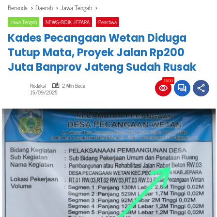
Beranda
Daerah
Jawa Tengah
Jawa Tengah
NEWS-BIDIK JEPARA
Peristiwa
Kades Pecangaan Wetan Diduga
Tutup Mata, Proyek Jalan Rp200
Juta Banprov Jateng Sudah Rusak
1600
Redaksi
2 Min Baca
15/09/2025