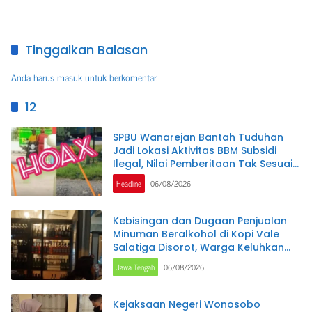
Pemalang Jadi Sorotan,
Keterangan Polisi Berbeda
dengan Rekaman Video
Tinggalkan Balasan
Anda harus
masuk
untuk berkomentar.
12
SPBU Wanarejan Bantah Tuduhan
Jadi Lokasi Aktivitas BBM Subsidi
Ilegal, Nilai Pemberitaan Tak Sesuai
Kode Etik Jurnalistik dan
Headline
06/08/2026
Pertimbangkan Jalur Hukum
Kebisingan dan Dugaan Penjualan
Minuman Beralkohol di Kopi Vale
Salatiga Disorot, Warga Keluhkan
Gangguan hingga Larut Malam
Jawa Tengah
06/08/2026
Kejaksaan Negeri Wonosobo