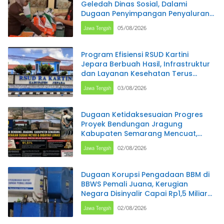
Geledah Dinas Sosial, Dalami
Dugaan Penyimpangan Penyaluran
Program PKH
Jawa Tengah
05/08/2026
Program Efisiensi RSUD Kartini
Jepara Berbuah Hasil, Infrastruktur
dan Layanan Kesehatan Terus
Ditingkatkan
Jawa Tengah
03/08/2026
Dugaan Ketidaksesuaian Progres
Proyek Bendungan Jragung
Kabupaten Semarang Mencuat,
Administrasi Disebut MC 100 Persen,
Jawa Tengah
02/08/2026
Pantauan Lapangan Diperkirakan
Baru Capai 91,51 Persen
Dugaan Korupsi Pengadaan BBM di
BBWS Pemali Juana, Kerugian
Negara Disinyalir Capai Rp1,5 Miliar
per Bulan
Jawa Tengah
02/08/2026