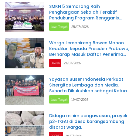
SMKN 5 Semarang Raih
Penghargaan Sekolah Teraktif
Pendukung Program Rengganis
Mengajar pada Jateng Green
Jawa Tengah
25/07/2026
Industry Summit 2026
Warga Lemahireng Bawen Mohon
Keadilan kepada Presiden Prabowo,
Berharap Masuk Daftar Penerima
Bantuan Pangan
Daerah
21/07/2026
Yayasan Buser Indonesia Perkuat
Sinergitas Lembaga dan Media,
Suharto Dikukuhkan sebagai Ketua
DPC Brebes
Jawa Tengah
19/07/2026
Diduga minim pengawasan, proyek
p3-TGAI di desa karangsambung
disorot warga.
BREBES
18/07/2026