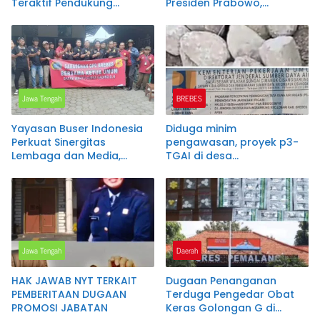
Teraktif Pendukung
Presiden Prabowo,
Program Rengganis
Berharap Masuk Daftar
Mengajar pada Jateng
Penerima Bantuan Pangan
Green Industry Summit
2026
Jawa Tengah
BREBES
Yayasan Buser Indonesia
Diduga minim
Perkuat Sinergitas
pengawasan, proyek p3-
Lembaga dan Media,
TGAI di desa
Suharto Dikukuhkan
karangsambung disorot
sebagai Ketua DPC Brebes
warga.
Jawa Tengah
Daerah
HAK JAWAB NYT TERKAIT
Dugaan Penanganan
PEMBERITAAN DUGAAN
Terduga Pengedar Obat
PROMOSI JABATAN
Keras Golongan G di