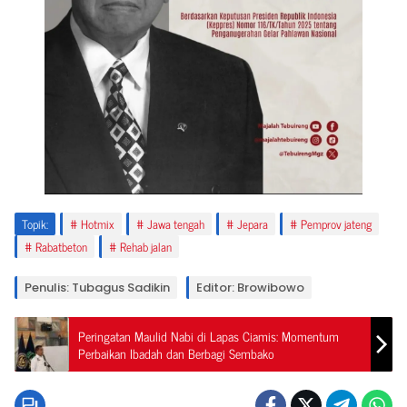
Topik:
Hotmix
Jawa tengah
Jepara
Pemprov jateng
Rabatbeton
Rehab jalan
Penulis: Tubagus Sadikin
Editor: Browibowo
Peringatan Maulid Nabi di Lapas Ciamis: Momentum
Perbaikan Ibadah dan Berbagi Sembako