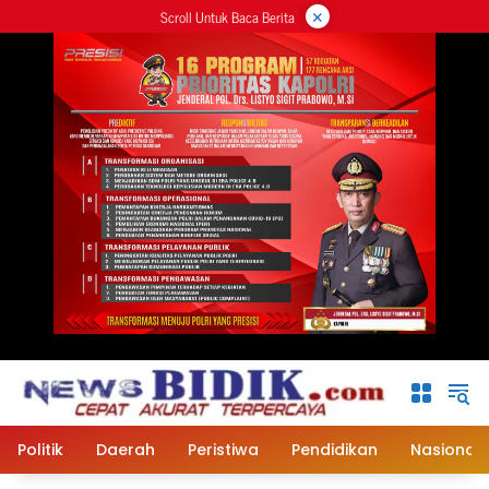
×
Langsung
Scroll Untuk Baca Berita
ke
konten
Politik
Daerah
Peristiwa
Pendidikan
Nasional