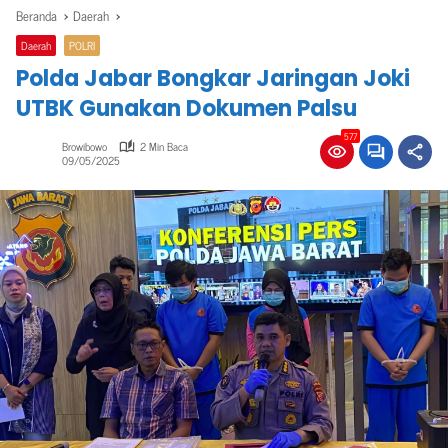
Beranda
Daerah
Daerah
POLRI
Polda Jabar Bongkar Jaringan Joki
UTBK Gunakan Dokumen Palsu
577
Browibowo
2 Min Baca
09/05/2025