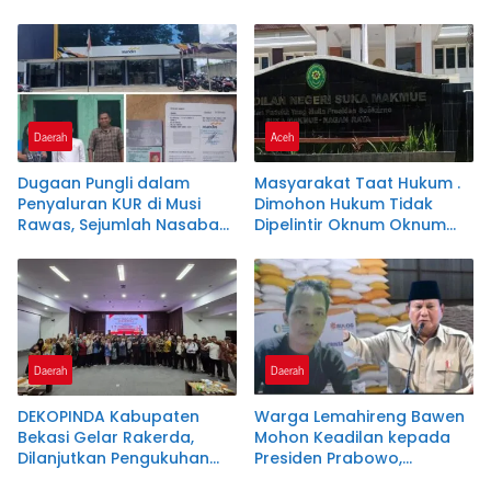
Warganet Soroti Dugaan
Tingkat Nasional
Pelanggaran.SK DI
PERTANYAKAN
Daerah
Aceh
Dugaan Pungli dalam
Masyarakat Taat Hukum .
Penyaluran KUR di Musi
Dimohon Hukum Tidak
Rawas, Sejumlah Nasabah
Dipelintir Oknum Oknum
Sebut Diminta Setor Uang
Tertentu . Sesuai Amanah
Jutaan Rupiah
UU1945 Pasal 27
Daerah
Daerah
DEKOPINDA Kabupaten
Warga Lemahireng Bawen
Bekasi Gelar Rakerda,
Mohon Keadilan kepada
Dilanjutkan Pengukuhan
Presiden Prabowo,
Pengurus Badan Khusus
Berharap Masuk Daftar