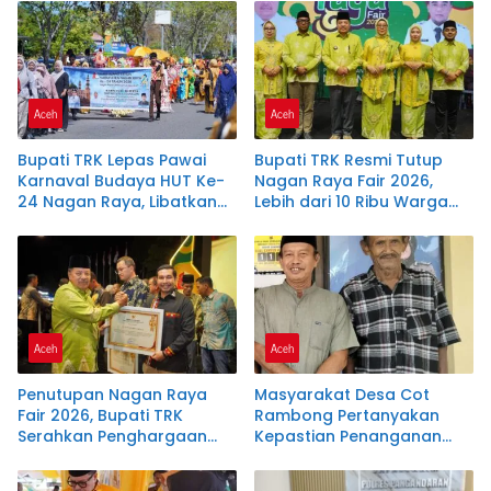
dan Lembaga Teknis
Penerima Bantuan Pangan
Aceh
Aceh
Bupati TRK Lepas Pawai
Bupati TRK Resmi Tutup
Karnaval Budaya HUT Ke-
Nagan Raya Fair 2026,
24 Nagan Raya, Libatkan
Lebih dari 10 Ribu Warga
1.042 Peserta dari Delapan
Padati Alun-Alun Suka
SMP
Makmue
Aceh
Aceh
Penutupan Nagan Raya
Masyarakat Desa Cot
Fair 2026, Bupati TRK
Rambong Pertanyakan
Serahkan Penghargaan
Kepastian Penanganan
kepada 22 Perusahaan
Laporan Dugaan
Pemalsuan Tanda Tangan