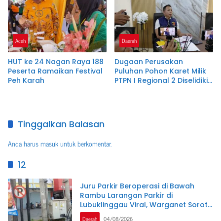
di Polres Nagan Raya
Aceh
Daerah
HUT ke 24 Nagan Raya 188
Dugaan Perusakan
Peserta Ramaikan Festival
Puluhan Pohon Karet Milik
Peh Karah
PTPN I Regional 2 Diselidiki
Polres Pangandaran
Tinggalkan Balasan
Anda harus
masuk
untuk berkomentar.
12
Juru Parkir Beroperasi di Bawah
Rambu Larangan Parkir di
Lubuklinggau Viral, Warganet Soroti
Dugaan Pelanggaran.SK DI
Daerah
04/08/2026