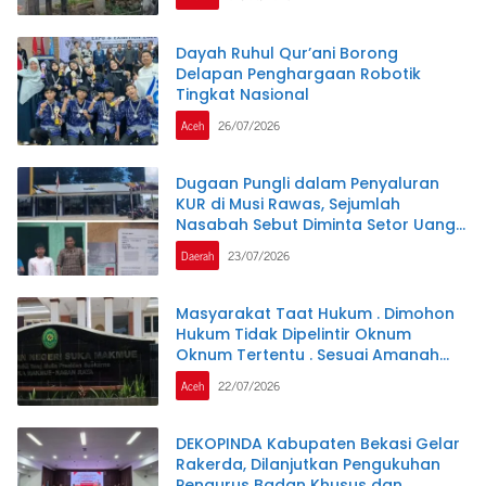
PERTANYAKAN
Dayah Ruhul Qur’ani Borong
Delapan Penghargaan Robotik
Tingkat Nasional
Aceh
26/07/2026
Dugaan Pungli dalam Penyaluran
KUR di Musi Rawas, Sejumlah
Nasabah Sebut Diminta Setor Uang
Jutaan Rupiah
Daerah
23/07/2026
Masyarakat Taat Hukum . Dimohon
Hukum Tidak Dipelintir Oknum
Oknum Tertentu . Sesuai Amanah
UU1945 Pasal 27
Aceh
22/07/2026
DEKOPINDA Kabupaten Bekasi Gelar
Rakerda, Dilanjutkan Pengukuhan
Pengurus Badan Khusus dan