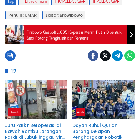
Tag:
Ditreskrimum
KAPOLDA JABAR
POLDA JABAR
Penulis: UMAR
Editor: Browibowo
Prabowo Gaspol! 9.835 Koperasi Merah Putih Dibentuk,
Siap Potong Tengkulak dan Rentenir
12
Daerah
Aceh
Juru Parkir Beroperasi di
Dayah Ruhul Qur’ani
Bawah Rambu Larangan
Borong Delapan
Parkir di Lubuklinggau Viral,
Penghargaan Robotik