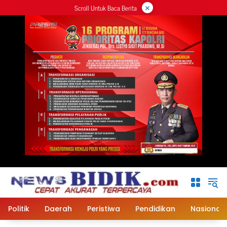
×
Langsung
Scroll Untuk Baca Berita
ke
konten
Politik
Daerah
Peristiwa
Pendidikan
Nasional