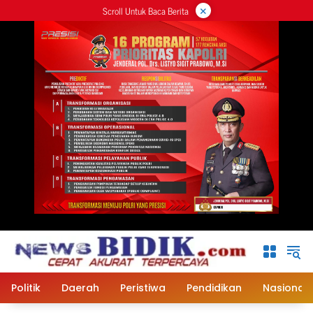
×
Langsung
Scroll Untuk Baca Berita
ke
konten
Politik
Daerah
Peristiwa
Pendidikan
Nasional