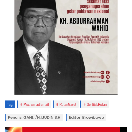
Tag:
MuchamadIsmail
RutanGarut
SertijabRutan
Penulis: GANI, /H.IJUDIN S.H
Editor: Browibowo