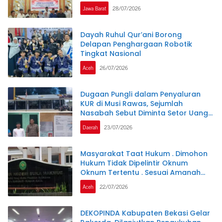
Kesejahteraan Guru Ngaji
Jawa Barat
28/07/2026
Dayah Ruhul Qur’ani Borong
Delapan Penghargaan Robotik
Tingkat Nasional
Aceh
26/07/2026
Dugaan Pungli dalam Penyaluran
KUR di Musi Rawas, Sejumlah
Nasabah Sebut Diminta Setor Uang
Jutaan Rupiah
Daerah
23/07/2026
Masyarakat Taat Hukum . Dimohon
Hukum Tidak Dipelintir Oknum
Oknum Tertentu . Sesuai Amanah
UU1945 Pasal 27
Aceh
22/07/2026
DEKOPINDA Kabupaten Bekasi Gelar