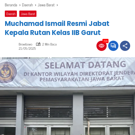
Beranda
Daerah
Jawa Barat
Daerah
Jawa Barat
Muchamad Ismail Resmi Jabat
Kepala Rutan Kelas IIB Garut
728
Browibowo
2 Min Baca
21/05/2025