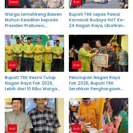
Daerah
Aceh
Warga Lemahireng Bawen
Bupati TRK Lepas Pawai
Mohon Keadilan kepada
Karnaval Budaya HUT Ke-
Presiden Prabowo,
24 Nagan Raya, Libatkan
Berharap Masuk Daftar
1.042 Peserta dari Delapan
Penerima Bantuan Pangan
SMP
Aceh
Aceh
Bupati TRK Resmi Tutup
Penutupan Nagan Raya
Nagan Raya Fair 2026,
Fair 2026, Bupati TRK
Lebih dari 10 Ribu Warga
Serahkan Penghargaan
Padati Alun-Alun Suka
kepada 22 Perusahaan
Makmue
Aceh
Aceh