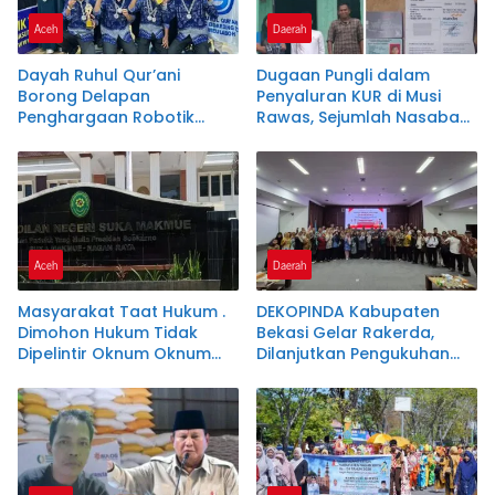
Aceh
Daerah
Dayah Ruhul Qur’ani
Dugaan Pungli dalam
Borong Delapan
Penyaluran KUR di Musi
Penghargaan Robotik
Rawas, Sejumlah Nasabah
Tingkat Nasional
Sebut Diminta Setor Uang
Jutaan Rupiah
Aceh
Daerah
Masyarakat Taat Hukum .
DEKOPINDA Kabupaten
Dimohon Hukum Tidak
Bekasi Gelar Rakerda,
Dipelintir Oknum Oknum
Dilanjutkan Pengukuhan
Tertentu . Sesuai Amanah
Pengurus Badan Khusus
UU1945 Pasal 27
dan Lembaga Teknis