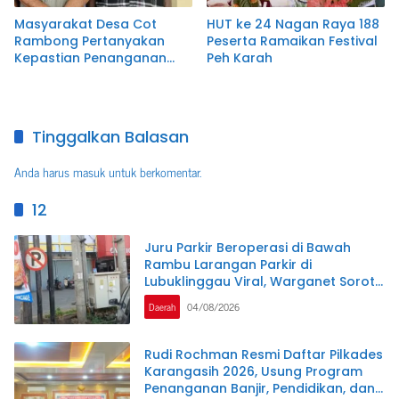
Masyarakat Desa Cot
HUT ke 24 Nagan Raya 188
Rambong Pertanyakan
Peserta Ramaikan Festival
Kepastian Penanganan
Peh Karah
Laporan Dugaan
Pemalsuan Tanda Tangan
di Polres Nagan Raya
Tinggalkan Balasan
Anda harus
masuk
untuk berkomentar.
12
Juru Parkir Beroperasi di Bawah
Rambu Larangan Parkir di
Lubuklinggau Viral, Warganet Soroti
Dugaan Pelanggaran.SK DI
Daerah
04/08/2026
PERTANYAKAN
Rudi Rochman Resmi Daftar Pilkades
Karangasih 2026, Usung Program
Penanganan Banjir, Pendidikan, dan