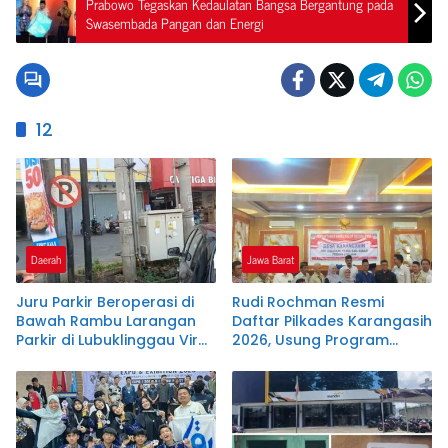
Prabowo Tegaskan Kedaulatan Bangsa Bergantung pada
Swasembada Pangan dan Energi
12
Daerah
Jawa Barat
Juru Parkir Beroperasi di
Rudi Rochman Resmi
Bawah Rambu Larangan
Daftar Pilkades Karangasih
Parkir di Lubuklinggau Viral,
2026, Usung Program
Warganet Soroti Dugaan
Penanganan Banjir,
Pelanggaran.SK DI
Pendidikan, dan
PERTANYAKAN
Kesejahteraan Guru Ngaji