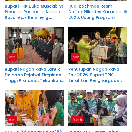
Bupati TRK Buka Muscab VI
Rudi Rochman Resmi
Pemuda Pancasila Nagan
Daftar Pilkades Karangasih
Raya, Ajak Bersinergi
2026, Usung Program
Dukung Investasi dan
Penanganan Banjir,
Pembangunan Daerah
Pendidikan, dan
Kesejahteraan Guru Ngaji
Aceh
Aceh
Bupati Nagan Raya Lantik
Penutupan Nagan Raya
Delapan Pejabat Pimpinan
Fair 2026, Bupati TRK
Tinggi Pratama, Tekankan
Serahkan Penghargaan
Integritas dan Disiplin ASN
kepada 22 Perusahaan
Aceh
Daerah