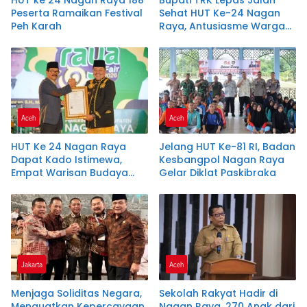
HUT ke 24 Nagan Raya 188
Bupati TRK Lepas Jalan
Peserta Ramaikan Festival
Sehat HUT Ke-24 Nagan
Peh Karah
Raya, Antusiasme Warga
Tembus 15 Ribu Peserta
Aceh
Aceh
HUT Ke 24 Nagan Raya
Jelang HUT Ke-81 RI, Badan
Dapat Kado Istimewa,
Kesbangpol Nagan Raya
Empat Warisan Budaya
Gelar Diklat Paskibraka
Resmi Dilindungi Negara
Jakarta
Aceh
Menjaga Soliditas Negara,
Sekolah Rakyat Hadir di
Menguatkan Kepercayaan
Nagan Raya, 270 Anak dari