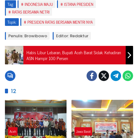
Tag:
INDONESIA MAJU
ISTANA PRESIDEN
RATAS BERSAMA NETRI
Topik:
PRESIDEN RATAS BERSAMA MENTRI NYA
Penulis: Browibowo
Editor: Redaktur
Habis Libur Lebaran, Bupati Aceh Barat Sidak: Kehadiran
ASN Hampir 100 Persen
12
Aceh
Jawa Barat