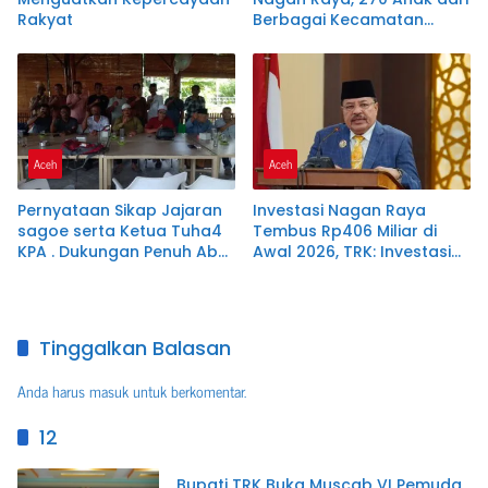
Rakyat
Berbagai Kecamatan
Dapat Pendidikan Gratis
Aceh
Aceh
Pernyataan Sikap Jajaran
Investasi Nagan Raya
sagoe serta Ketua Tuha4
Tembus Rp406 Miliar di
KPA . Dukungan Penuh Abu
Awal 2026, TRK: Investasi
Said Isa Quraisy ( Abu
Hadirkan Manfaat Nyata
Malaka)
bagi Masyarakat
Tinggalkan Balasan
Anda harus
masuk
untuk berkomentar.
12
Bupati TRK Buka Muscab VI Pemuda