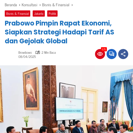
Beranda
Konsultasi
Bisnis & Finansial
Bisnis & Finansial
Jakarta
Politik
Prabowo Pimpin Rapat Ekonomi,
Siapkan Strategi Hadapi Tarif AS
dan Gejolak Global
675
Browibowo
2 Min Baca
08/04/2025