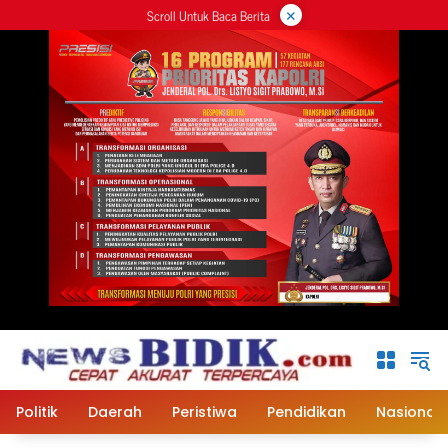
×
Langsung
Scroll Untuk Baca Berita
ke
konten
Politik
Daerah
Peristiwa
Pendidikan
Nasional