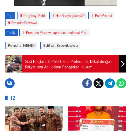
Tag:
DirgahayuPolri
HariBhayangkara79
PolriPresisi
PresidenPrabowo
Topik:
Presiden Prabowo apresiasi dedikasi Polri
Penulis: NENDI
Editor: Browibowo
Susi Pudjiastuti: Polri Harus Profesional, Dekat dengan
Rakyat, dan Adil dalam Penegakan Hukum
12