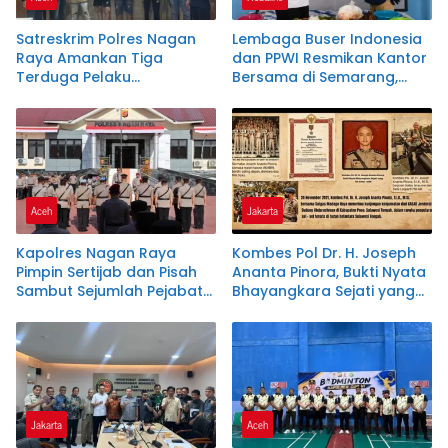
Satreskrim Polres Nagan
Lembaga Buser Indonesia
Raya Amankan Tiga
dan PPWI Resmikan Kantor
Terduga Pelaku
Bersama di Semarang,
Penyalahgunaan Pupuk
Perkuat Sinergi
Bersubsidi dan Bio Solar
Kelembagaan dan
Bersubsidi.
Jurnalistik
Aceh
Jakarta
Kapolres Nagan Raya
Kombes Pol Dr. H. Joseph
Pimpin Sertijab dan Pisah
Ananta Pinora, Bukti Nyata
Sambut Sejumlah Pejabat
Bhayangkara Sejati yang
Utama dan Kapolsek
Tak Kenal Lelah
Jajaran
Jakarta
Aceh