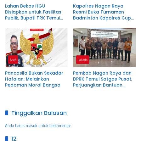
Lahan Bekas HGU
Kapolres Nagan Raya
Disiapkan untuk Fasilitas
Resmi Buka Turnamen
Publik, Bupati TRK Temui
Badminton Kapolres Cup
Dirjen Kementerian
VI dalam Rangka Hari
ATR/BPN
Bhayangkara ke-80
Aceh
Jakarta
Pancasila Bukan Sekadar
Pemkab Nagan Raya dan
Hafalan, Melainkan
DPRK Temui Satgas Pusat,
Pedoman Moral Bangsa
Perjuangkan Bantuan
Korban Bencana
Hidrometeorologi
Tinggalkan Balasan
Anda harus
masuk
untuk berkomentar.
12