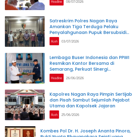
Headline
08/07/2026
Satreskrim Polres Nagan Raya
Amankan Tiga Terduga Pelaku
Penyalahgunaan Pupuk Bersubsidi
dan Bio Solar Bersubsidi.
Aceh
03/07/2026
Lembaga Buser Indonesia dan PPWI
Resmikan Kantor Bersama di
Semarang, Perkuat Sinergi
Kelembagaan dan Jurnalistik
Headline
26/06/2026
Kapolres Nagan Raya Pimpin Sertijab
dan Pisah Sambut Sejumlah Pejabat
Utama dan Kapolsek Jajaran
Aceh
25/06/2026
Kombes Pol Dr. H. Joseph Ananta Pinora,
Bukti Nyata Bhayangkara Sejati yang