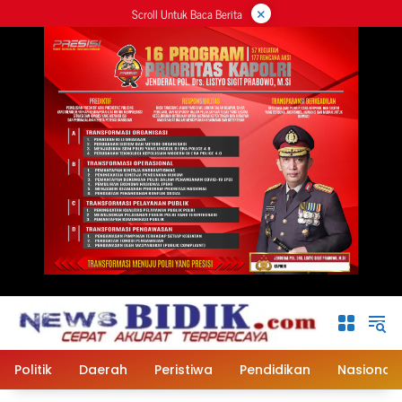
×
Langsung
Scroll Untuk Baca Berita
ke
konten
Politik
Daerah
Peristiwa
Pendidikan
Nasional