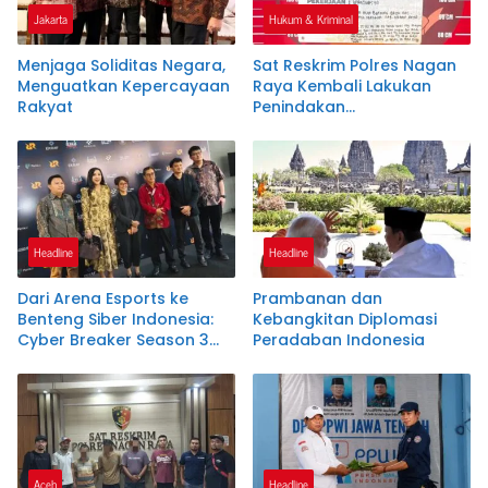
Jakarta
Hukum & Kriminal
Menjaga Soliditas Negara,
Sat Reskrim Polres Nagan
Menguatkan Kepercayaan
Raya Kembali Lakukan
Rakyat
Penindakan
Penyalahgunaan BBM
Bersubsidi, Tiga Tersangka
Ditahan.
Headline
Headline
Dari Arena Esports ke
Prambanan dan
Benteng Siber Indonesia:
Kebangkitan Diplomasi
Cyber Breaker Season 3
Peradaban Indonesia
Cetak 916 Talenta Hacker
Etis Penjaga Negeri
Aceh
Headline