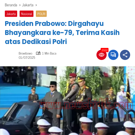
Beranda
Jakarta
Jakarta
Nasional
POLRI
Presiden Prabowo: Dirgahayu
Bhayangkara ke-79, Terima Kasih
atas Dedikasi Polri
2022
Browibowo
1 Min Baca
01/07/2025