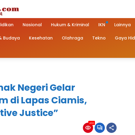
idikan
Nasional
Hukum & Kriminal
IKN
Lainnya
 & Budaya
Kesehatan
Olahraga
Tekno
Gaya Hi
ak Negeri Gelar
 di Lapas Ciamis,
ive Justice”
466