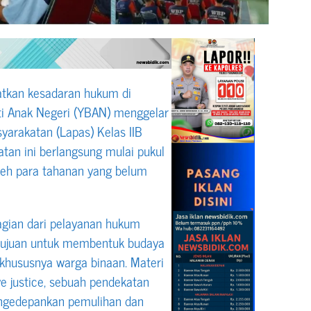
tkan kesadaran hukum di
ti Anak Negeri (YBAN) menggelar
arakatan (Lapas) Kelas IIB
an ini berlangsung mulai pukul
oleh para tahanan yang belum
agian dari pelayanan hukum
rtujuan untuk membentuk budaya
 khususnya warga binaan. Materi
e justice, sebuah pendekatan
engedepankan pemulihan dan