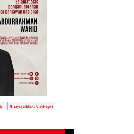
is
YayasanBhaktiAnakNegeri