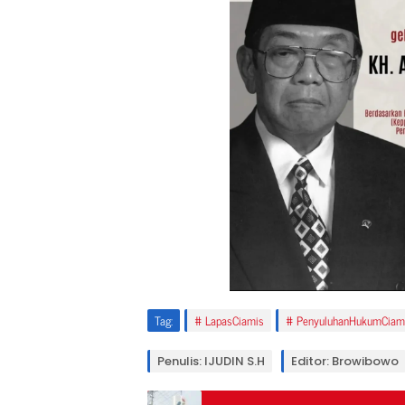
Tag:
LapasCiamis
PenyuluhanHukumCiam
Penulis: IJUDIN S.H
Editor: Browibowo