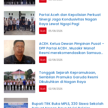
Partai Aceh dan Kepolisian Perkuat
Sinergi Jaga Kondusivitas Nagan
Raya Lewat Ngopi Pagi
Aceh
05/08/2026
ACEH. Ketua Dewan Pimpinan Pusat –
DPP Partai ACEH , Muzakir Manaf
Resmi merekomendasikan Samsuar
( WAN Malaya ) PJ Ketua Partai Aceh
Aceh
02/08/2026
kabupaten Nagan Raya .
Tonggak Sejarah Kepramukaan,
Sembilan Pramuka Garuda Resmi
Dikukuhkan di Nagan Raya
Aceh
02/08/2026
Bupati TRK Buka MPLS, 330 Siswa Sekolah