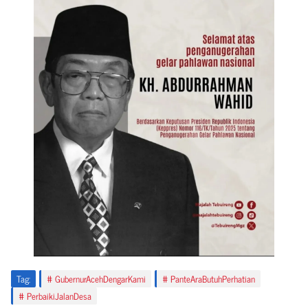
Tag:
GubernurAcehDengarKami
PanteAraButuhPerhatian
PerbaikiJalanDesa