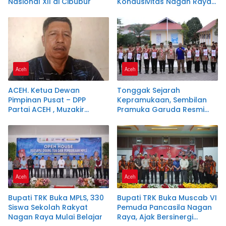
Nasional XII di Cibubur
Kondusivitas Nagan Raya
Lewat Ngopi Pagi
Aceh
Aceh
ACEH. Ketua Dewan
Tonggak Sejarah
Pimpinan Pusat – DPP
Kepramukaan, Sembilan
Partai ACEH , Muzakir
Pramuka Garuda Resmi
Manaf Resmi
Dikukuhkan di Nagan Raya
merekomendasikan
Samsuar ( WAN Malaya )
PJ Ketua Partai Aceh
kabupaten Nagan Raya .
Aceh
Aceh
Bupati TRK Buka MPLS, 330
Bupati TRK Buka Muscab VI
Siswa Sekolah Rakyat
Pemuda Pancasila Nagan
Nagan Raya Mulai Belajar
Raya, Ajak Bersinergi