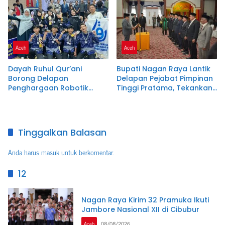
Commander Wish Kapolda
Aceh
Aceh
Aceh
Dayah Ruhul Qur’ani
Bupati Nagan Raya Lantik
Borong Delapan
Delapan Pejabat Pimpinan
Penghargaan Robotik
Tinggi Pratama, Tekankan
Tingkat Nasional
Integritas dan Disiplin ASN
Tinggalkan Balasan
Anda harus
masuk
untuk berkomentar.
12
Nagan Raya Kirim 32 Pramuka Ikuti
Jambore Nasional XII di Cibubur
Aceh
08/08/2026