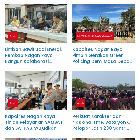
Dukung Investasi dan
Pembangunan Daerah
Aceh
NEWS-BIDIK NAGANRAYA
Limbah Sawit Jadi Energi,
Kapolres Nagan Raya
Pemkab Nagan Raya
Pimpin Gerakan Green
Bangun Kolaborasi
Policing Demi Masa Depan
dengan PLTU dan PMKS
Lingkungan yang Lestari
Aceh
Aceh
Kapolres Nagan Raya
Perkuat Karakter dan
Tinjau Pelayanan SAMSAT
Nasionalisme, Batalyon C
dan SATPAS, Wujudkan
Pelopor Latih 230 Santri
Pelayanan Publik Prima
Dayah Terpadu Nurul
Melalui Program
Ikhwah