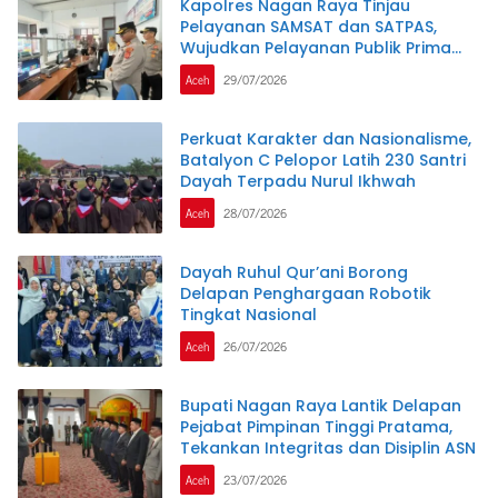
Kapolres Nagan Raya Tinjau
Pelayanan SAMSAT dan SATPAS,
Wujudkan Pelayanan Publik Prima
Melalui Program Commander Wish
Aceh
29/07/2026
Kapolda Aceh
Perkuat Karakter dan Nasionalisme,
Batalyon C Pelopor Latih 230 Santri
Dayah Terpadu Nurul Ikhwah
Aceh
28/07/2026
Dayah Ruhul Qur’ani Borong
Delapan Penghargaan Robotik
Tingkat Nasional
Aceh
26/07/2026
Bupati Nagan Raya Lantik Delapan
Pejabat Pimpinan Tinggi Pratama,
Tekankan Integritas dan Disiplin ASN
Aceh
23/07/2026