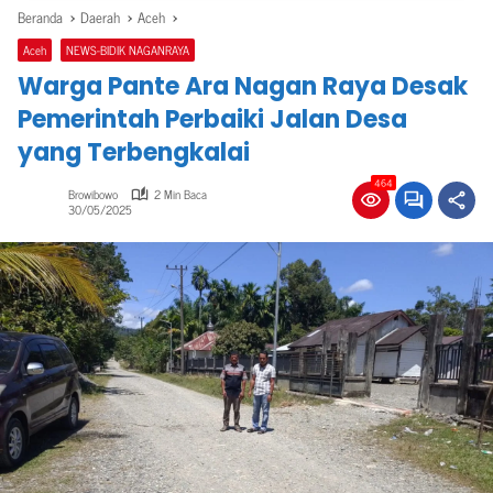
Beranda
Daerah
Aceh
Aceh
NEWS-BIDIK NAGANRAYA
Warga Pante Ara Nagan Raya Desak
Pemerintah Perbaiki Jalan Desa
yang Terbengkalai
464
Browibowo
2 Min Baca
30/05/2025