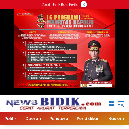
×
Langsung
Scroll Untuk Baca Berita
ke
konten
Politik
Daerah
Peristiwa
Pendidikan
Nasional