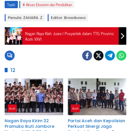
Topik:
Akses Ekonomi dan Pendidikan
Penulis: ZAHARA. Z
Editor: Browibowo
Nagan Raya Raih Juara I Posyantek dalam TTG Provinsi
Aceh XXVI
12
Aceh
Aceh
Nagan Raya Kirim 32
Partai Aceh dan Kepolisian
Pramuka Ikuti Jambore
Perkuat Sinergi Jaga