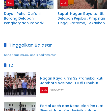
Aceh
Aceh
Dayah Ruhul Qur’ani
Bupati Nagan Raya Lantik
Borong Delapan
Delapan Pejabat Pimpinan
Penghargaan Robotik
Tinggi Pratama, Tekankan
Tingkat Nasional
Integritas dan Disiplin ASN
Tinggalkan Balasan
Anda harus
masuk
untuk berkomentar.
12
Nagan Raya Kirim 32 Pramuka Ikuti
Jambore Nasional XII di Cibubur
Aceh
08/08/2026
Partai Aceh dan Kepolisian Perkuat
Sinergi Jaga Kondusivitas Nagan