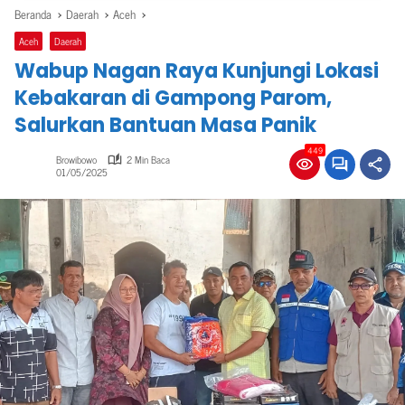
Beranda
Daerah
Aceh
Aceh
Daerah
Wabup Nagan Raya Kunjungi Lokasi
Kebakaran di Gampong Parom,
Salurkan Bantuan Masa Panik
449
Browibowo
2 Min Baca
01/05/2025