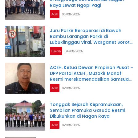
Raya Lewat Ngopi Pagi
Aceh
05/08/2026
Juru Parkir Beroperasi di Bawah
Rambu Larangan Parkir di
Lubuklinggau Viral, Warganet Soroti
Dugaan Pelanggaran.SK DI
Daerah
04/08/2026
PERTANYAKAN
ACEH. Ketua Dewan Pimpinan Pusat –
DPP Partai ACEH , Muzakir Manaf
Resmi merekomendasikan Samsuar
( WAN Malaya ) PJ Ketua Partai Aceh
Aceh
02/08/2026
kabupaten Nagan Raya .
Tonggak Sejarah Kepramukaan,
Sembilan Pramuka Garuda Resmi
Dikukuhkan di Nagan Raya
Aceh
02/08/2026