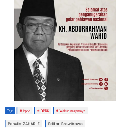
Tag:
bpbd
DPRK
Wabub naganraya
Penulis: ZAHARI Z
Editor: Browibowo