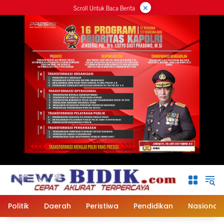
×
Langsung
Scroll Untuk Baca Berita
ke
konten
Politik
Daerah
Peristiwa
Pendidikan
Nasional