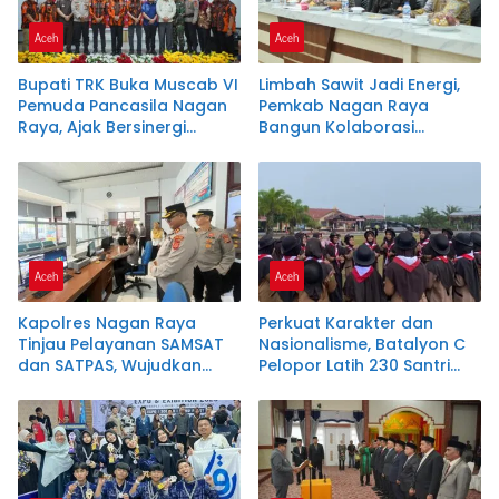
Aceh
Aceh
Bupati TRK Buka Muscab VI
Limbah Sawit Jadi Energi,
Pemuda Pancasila Nagan
Pemkab Nagan Raya
Raya, Ajak Bersinergi
Bangun Kolaborasi
Dukung Investasi dan
dengan PLTU dan PMKS
Pembangunan Daerah
Aceh
Aceh
Kapolres Nagan Raya
Perkuat Karakter dan
Tinjau Pelayanan SAMSAT
Nasionalisme, Batalyon C
dan SATPAS, Wujudkan
Pelopor Latih 230 Santri
Pelayanan Publik Prima
Dayah Terpadu Nurul
Melalui Program
Ikhwah
Commander Wish Kapolda
Aceh