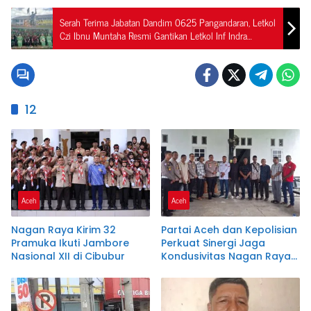
Serah Terima Jabatan Dandim 0625 Pangandaran, Letkol
Czi Ibnu Muntaha Resmi Gantikan Letkol Inf Indra
Mardianto
12
Aceh
Aceh
Nagan Raya Kirim 32
Partai Aceh dan Kepolisian
Pramuka Ikuti Jambore
Perkuat Sinergi Jaga
Nasional XII di Cibubur
Kondusivitas Nagan Raya
Lewat Ngopi Pagi