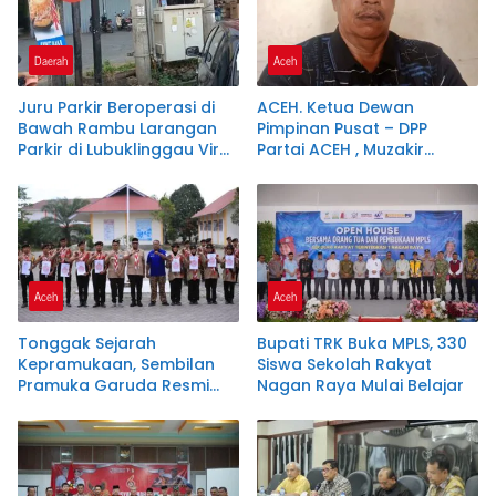
Daerah
Aceh
Juru Parkir Beroperasi di
ACEH. Ketua Dewan
Bawah Rambu Larangan
Pimpinan Pusat – DPP
Parkir di Lubuklinggau Viral,
Partai ACEH , Muzakir
Warganet Soroti Dugaan
Manaf Resmi
Pelanggaran.SK DI
merekomendasikan
PERTANYAKAN
Samsuar ( WAN Malaya )
PJ Ketua Partai Aceh
kabupaten Nagan Raya .
Aceh
Aceh
Tonggak Sejarah
Bupati TRK Buka MPLS, 330
Kepramukaan, Sembilan
Siswa Sekolah Rakyat
Pramuka Garuda Resmi
Nagan Raya Mulai Belajar
Dikukuhkan di Nagan Raya