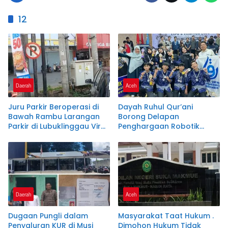
12
Daerah
Aceh
Juru Parkir Beroperasi di
Dayah Ruhul Qur’ani
Bawah Rambu Larangan
Borong Delapan
Parkir di Lubuklinggau Viral,
Penghargaan Robotik
Warganet Soroti Dugaan
Tingkat Nasional
Pelanggaran.SK DI
PERTANYAKAN
Daerah
Aceh
Dugaan Pungli dalam
Masyarakat Taat Hukum .
Penyaluran KUR di Musi
Dimohon Hukum Tidak