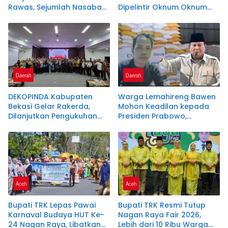
Rawas, Sejumlah Nasabah
Dipelintir Oknum Oknum
Sebut Diminta Setor Uang
Tertentu . Sesuai Amanah
Jutaan Rupiah
UU1945 Pasal 27
Daerah
Daerah
DEKOPINDA Kabupaten
Warga Lemahireng Bawen
Bekasi Gelar Rakerda,
Mohon Keadilan kepada
Dilanjutkan Pengukuhan
Presiden Prabowo,
Pengurus Badan Khusus
Berharap Masuk Daftar
dan Lembaga Teknis
Penerima Bantuan Pangan
Aceh
Aceh
Bupati TRK Lepas Pawai
Bupati TRK Resmi Tutup
Karnaval Budaya HUT Ke-
Nagan Raya Fair 2026,
24 Nagan Raya, Libatkan
Lebih dari 10 Ribu Warga