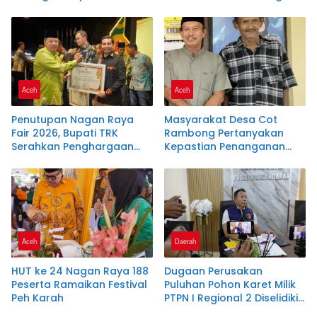
1.042 Peserta dari Delapan
Padati Alun-Alun Suka
SMP
Makmue
Aceh
Aceh
Penutupan Nagan Raya
Masyarakat Desa Cot
Fair 2026, Bupati TRK
Rambong Pertanyakan
Serahkan Penghargaan
Kepastian Penanganan
kepada 22 Perusahaan
Laporan Dugaan
Pemalsuan Tanda Tangan
di Polres Nagan Raya
Aceh
Daerah
HUT ke 24 Nagan Raya 188
Dugaan Perusakan
Peserta Ramaikan Festival
Puluhan Pohon Karet Milik
Peh Karah
PTPN I Regional 2 Diselidiki
Polres Pangandaran