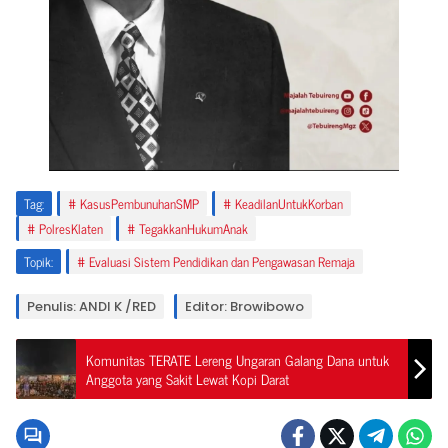
Tag:
KasusPembunuhanSMP
KeadilanUntukKorban
PolresKlaten
TegakkanHukumAnak
Topik:
Evaluasi Sistem Pendidikan dan Pengawasan Remaja
Penulis: ANDI K /RED
Editor: Browibowo
Komunitas TERATE Lereng Ungaran Galang Dana untuk
Anggota yang Sakit Lewat Kopi Darat