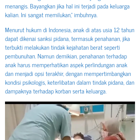
menangis. Bayangkan jika hal ini terjadi pada keluarga
kalian. Ini sangat memilukan,” imbuhnya.
Menurut hukum di Indonesia, anak di atas usia 12 tahun
dapat dikenai sanksi pidana, termasuk penahanan, jika
terbukti melakukan tindak kejahatan berat seperti
pembunuhan. Namun demikian, penahanan terhadap
anak harus memperhatikan aspek perlindungan anak
dan menjadi opsi terakhir, dengan mempertimbangkan
kondisi psikologis, keterlibatan dalam tindak pidana, dan
dampaknya terhadap korban serta keluarga.