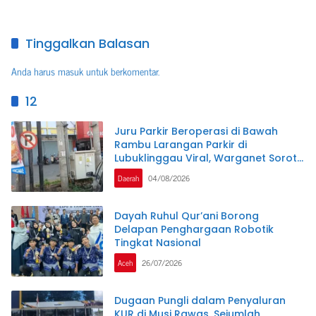
Tinggalkan Balasan
Anda harus
masuk
untuk berkomentar.
12
Juru Parkir Beroperasi di Bawah
Rambu Larangan Parkir di
Lubuklinggau Viral, Warganet Soroti
Dugaan Pelanggaran.SK DI
Daerah
04/08/2026
PERTANYAKAN
Dayah Ruhul Qur’ani Borong
Delapan Penghargaan Robotik
Tingkat Nasional
Aceh
26/07/2026
Dugaan Pungli dalam Penyaluran
KUR di Musi Rawas, Sejumlah