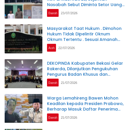
Nasabah Sebut Diminta Setor Uang
Jutaan Rupiah
Daerah
23/07/2026
Masyarakat Taat Hukum . Dimohon
Hukum Tidak Dipelintir Oknum
Oknum Tertentu . Sesuai Amanah
UU1945 Pasal 27
Aceh
22/07/2026
DEKOPINDA Kabupaten Bekasi Gelar
Rakerda, Dilanjutkan Pengukuhan
Pengurus Badan Khusus dan
Lembaga Teknis
Daerah
21/07/2026
Warga Lemahireng Bawen Mohon
Keadilan kepada Presiden Prabowo,
Berharap Masuk Daftar Penerima
Bantuan Pangan
Daerah
21/07/2026