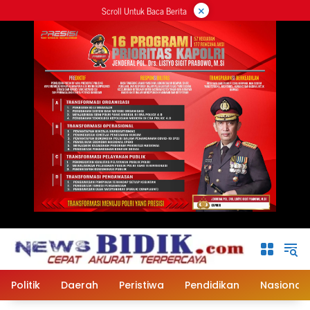
×
Langsung
Scroll Untuk Baca Berita
ke
konten
Politik
Daerah
Peristiwa
Pendidikan
Nasional