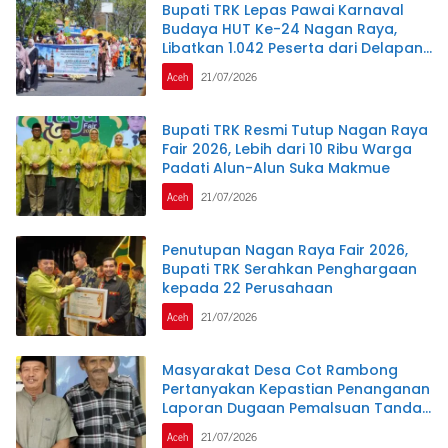
Bupati TRK Lepas Pawai Karnaval
Budaya HUT Ke-24 Nagan Raya,
Libatkan 1.042 Peserta dari Delapan
SMP
Aceh
21/07/2026
Bupati TRK Resmi Tutup Nagan Raya
Fair 2026, Lebih dari 10 Ribu Warga
Padati Alun-Alun Suka Makmue
Aceh
21/07/2026
Penutupan Nagan Raya Fair 2026,
Bupati TRK Serahkan Penghargaan
kepada 22 Perusahaan
Aceh
21/07/2026
Masyarakat Desa Cot Rambong
Pertanyakan Kepastian Penanganan
Laporan Dugaan Pemalsuan Tanda
Tangan di Polres Nagan Raya
Aceh
21/07/2026