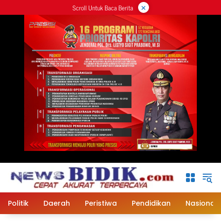
×
Langsung
Scroll Untuk Baca Berita
ke
konten
Politik
Daerah
Peristiwa
Pendidikan
Nasional