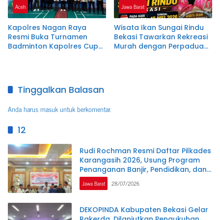
Aceh
Jawa Barat
Kapolres Nagan Raya
Wisata Ikan Sungai Rindu
Resmi Buka Turnamen
Bekasi Tawarkan Rekreasi
Badminton Kapolres Cup
Murah dengan Perpaduan
VI dalam Rangka Hari
Alam, Kuliner, dan Hiburan
Bhayangkara ke-80
Dangdut yang Menarik
Minat Pengunjung dari
Berbagai Daerah
Tinggalkan Balasan
Anda harus
masuk
untuk berkomentar.
12
Rudi Rochman Resmi Daftar Pilkades
Karangasih 2026, Usung Program
Penanganan Banjir, Pendidikan, dan
Kesejahteraan Guru Ngaji
Jawa Barat
28/07/2026
DEKOPINDA Kabupaten Bekasi Gelar
Rakerda, Dilanjutkan Pengukuhan