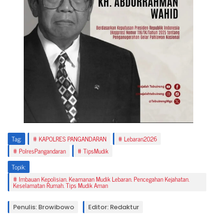
Tag:
KAPOLRES PANGANDARAN
Lebaran2026
PolresPangandaran
TipsMudik
Topik:
Imbauan Kepolisian. Keamanan Mudik Lebaran. Pencegahan Kejahatan.
Keselamatan Rumah. Tips Mudik Aman
Penulis: Browibowo
Editor: Redaktur