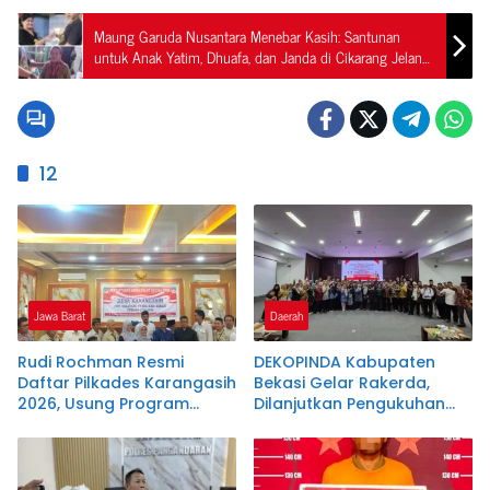
Maung Garuda Nusantara Menebar Kasih: Santunan
untuk Anak Yatim, Dhuafa, dan Janda di Cikarang Jelang
Idul Fitri
12
Jawa Barat
Daerah
Rudi Rochman Resmi
DEKOPINDA Kabupaten
Daftar Pilkades Karangasih
Bekasi Gelar Rakerda,
2026, Usung Program
Dilanjutkan Pengukuhan
Penanganan Banjir,
Pengurus Badan Khusus
Pendidikan, dan
dan Lembaga Teknis
Kesejahteraan Guru Ngaji