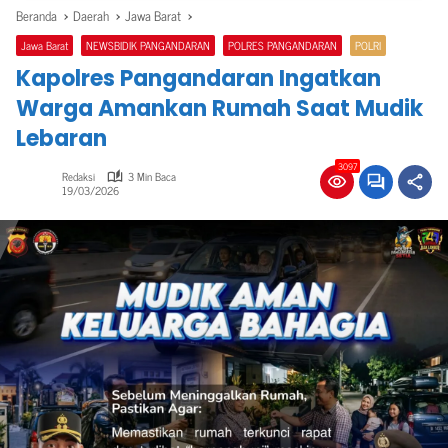
Beranda
Daerah
Jawa Barat
Jawa Barat
NEWSBIDIK PANGANDARAN
POLRES PANGANDARAN
POLRI
Kapolres Pangandaran Ingatkan
Warga Amankan Rumah Saat Mudik
Lebaran
3097
Redaksi
3 Min Baca
19/03/2026