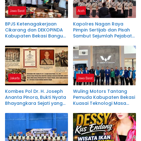
Jawa Barat
Aceh
BPJS Ketenagakerjaan
Kapolres Nagan Raya
Cikarang dan DEKOPINDA
Pimpin Sertijab dan Pisah
Kabupaten Bekasi Bangun
Sambut Sejumlah Pejabat
Sinergitas Tingkatkan
Utama dan Kapolsek
Perlindungan Pekerja
Jajaran
Koperasi dan UKM
Jakarta
Jawa Barat
Kombes Pol Dr. H. Joseph
Wuling Motors Tantang
Ananta Pinora, Bukti Nyata
Pemuda Kabupaten Bekasi
Bhayangkara Sejati yang
Kuasai Teknologi Masa
Tak Kenal Lelah
Depan