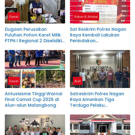
Daerah
Hukum & Kriminal
Dugaan Perusakan
Sat Reskrim Polres Nagan
Puluhan Pohon Karet Milik
Raya Kembali Lakukan
PTPN I Regional 2 Diselidiki
Penindakan
Polres Pangandaran
Penyalahgunaan BBM
Bersubsidi, Tiga Tersangka
Ditahan.
Daerah
Aceh
Antusiasme Tinggi Warnai
Satreskrim Polres Nagan
Final Camat Cup 2026 di
Raya Amankan Tiga
Alun-alun Malangbong
Terduga Pelaku
Penyalahgunaan Pupuk
Bersubsidi dan Bio Solar
Bersubsidi.