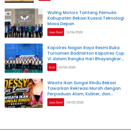
Wuling Motors Tantang Pemuda
Kabupaten Bekasi Kuasai Teknologi
Masa Depan
Jawa Barat
11/06/2026
Kapolres Nagan Raya Resmi Buka
Turnamen Badminton Kapolres Cup
VI dalam Rangka Hari Bhayangkara
ke-80
Aceh
10/06/2026
Wisata Ikan Sungai Rindu Bekasi
Tawarkan Rekreasi Murah dengan
Perpaduan Alam, Kuliner, dan
Hiburan Dangdut yang Menarik
Jawa Barat
04/05/2026
Minat Pengunjung dari Berbagai
Daerah