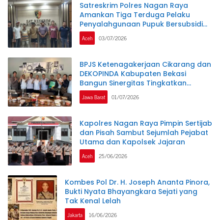
Satreskrim Polres Nagan Raya
Amankan Tiga Terduga Pelaku
Penyalahgunaan Pupuk Bersubsidi
dan Bio Solar Bersubsidi.
Aceh
03/07/2026
BPJS Ketenagakerjaan Cikarang dan
DEKOPINDA Kabupaten Bekasi
Bangun Sinergitas Tingkatkan
Perlindungan Pekerja Koperasi dan
Jawa Barat
01/07/2026
UKM
Kapolres Nagan Raya Pimpin Sertijab
dan Pisah Sambut Sejumlah Pejabat
Utama dan Kapolsek Jajaran
Aceh
25/06/2026
Kombes Pol Dr. H. Joseph Ananta Pinora,
Bukti Nyata Bhayangkara Sejati yang
Tak Kenal Lelah
Jakarta
16/06/2026