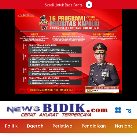
×
Langsung
Scroll Untuk Baca Berita
ke
konten
Politik
Daerah
Peristiwa
Pendidikan
Nasional