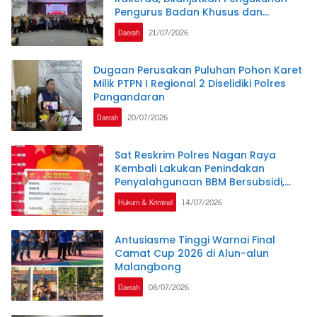
Pengurus Badan Khusus dan
Lembaga Teknis
Daerah
21/07/2026
Dugaan Perusakan Puluhan Pohon Karet
Milik PTPN I Regional 2 Diselidiki Polres
Pangandaran
Daerah
20/07/2026
Sat Reskrim Polres Nagan Raya
Kembali Lakukan Penindakan
Penyalahgunaan BBM Bersubsidi,
Tiga Tersangka Ditahan.
Hukum & Kriminal
14/07/2026
Antusiasme Tinggi Warnai Final
Camat Cup 2026 di Alun-alun
Malangbong
Daerah
08/07/2026