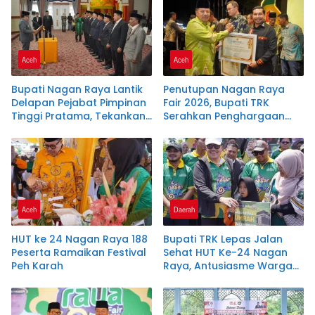
Kesejahteraan Guru Ngaji
Aceh
Aceh
Bupati Nagan Raya Lantik
Penutupan Nagan Raya
Delapan Pejabat Pimpinan
Fair 2026, Bupati TRK
Tinggi Pratama, Tekankan
Serahkan Penghargaan
Integritas dan Disiplin ASN
kepada 22 Perusahaan
Aceh
Daerah
HUT ke 24 Nagan Raya 188
Bupati TRK Lepas Jalan
Peserta Ramaikan Festival
Sehat HUT Ke-24 Nagan
Peh Karah
Raya, Antusiasme Warga
Tembus 15 Ribu Peserta