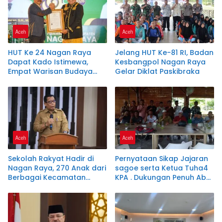
Aceh
Aceh
HUT Ke 24 Nagan Raya
Jelang HUT Ke-81 RI, Badan
Dapat Kado Istimewa,
Kesbangpol Nagan Raya
Empat Warisan Budaya
Gelar Diklat Paskibraka
Resmi Dilindungi Negara
Aceh
Aceh
Sekolah Rakyat Hadir di
Pernyataan Sikap Jajaran
Nagan Raya, 270 Anak dari
sagoe serta Ketua Tuha4
Berbagai Kecamatan
KPA . Dukungan Penuh Abu
Dapat Pendidikan Gratis
Said Isa Quraisy ( Abu
Malaka)