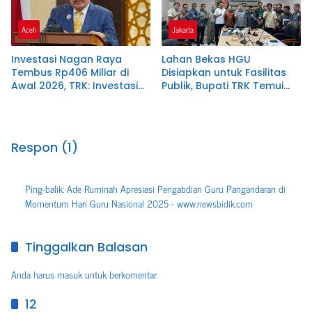
Aceh
Jakarta
Investasi Nagan Raya
Lahan Bekas HGU
Tembus Rp406 Miliar di
Disiapkan untuk Fasilitas
Awal 2026, TRK: Investasi
Publik, Bupati TRK Temui
Hadirkan Manfaat Nyata
Dirjen Kementerian
bagi Masyarakat
ATR/BPN
Respon (1)
Ping-balik:
Ade Ruminah Apresiasi Pengabdian Guru Pangandaran di
Momentum Hari Guru Nasional 2025 - www.newsbidik.com
Tinggalkan Balasan
Anda harus
masuk
untuk berkomentar.
12