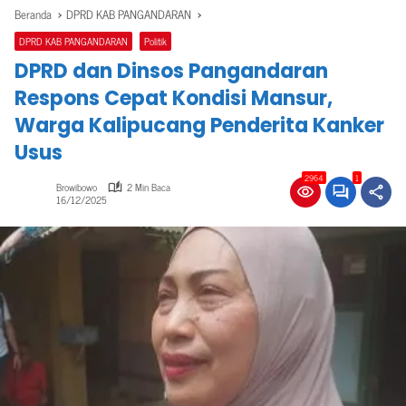
Beranda
DPRD KAB PANGANDARAN
DPRD KAB PANGANDARAN
Politik
DPRD dan Dinsos Pangandaran
Respons Cepat Kondisi Mansur,
Warga Kalipucang Penderita Kanker
Usus
2964
1
Browibowo
2 Min Baca
16/12/2025