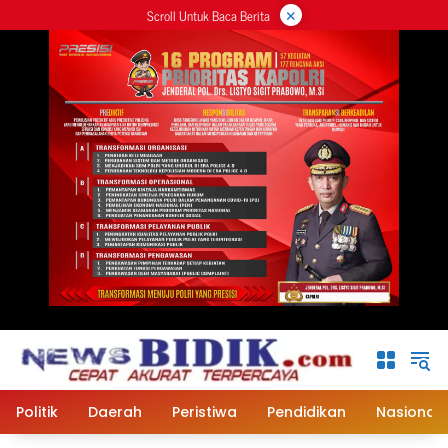
×
Langsung
Scroll Untuk Baca Berita
ke
konten
Politik
Daerah
Peristiwa
Pendidikan
Nasional