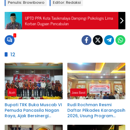
Penulis: Browibowo
Editor: Redaksi
UPTD PPA Kota Tasikmalaya Dampingi Psikologis Lima
Korban Dugaan Pencabulan
1
12
Aceh
Jawa Barat
Bupati TRK Buka Muscab VI
Rudi Rochman Resmi
Pemuda Pancasila Nagan
Daftar Pilkades Karangasih
Raya, Ajak Bersinergi
2026, Usung Program
Dukung Investasi dan
Penanganan Banjir,
Pembangunan Daerah
Pendidikan, dan