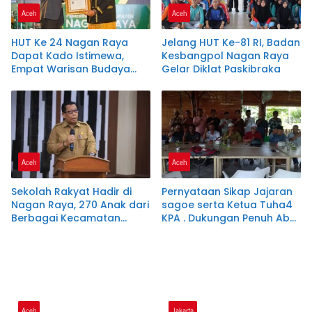
Aceh
Aceh
HUT Ke 24 Nagan Raya
Jelang HUT Ke-81 RI, Badan
Dapat Kado Istimewa,
Kesbangpol Nagan Raya
Empat Warisan Budaya
Gelar Diklat Paskibraka
Resmi Dilindungi Negara
Aceh
Aceh
Sekolah Rakyat Hadir di
Pernyataan Sikap Jajaran
Nagan Raya, 270 Anak dari
sagoe serta Ketua Tuha4
Berbagai Kecamatan
KPA . Dukungan Penuh Abu
Dapat Pendidikan Gratis
Said Isa Quraisy ( Abu
Malaka)
Aceh
Jakarta