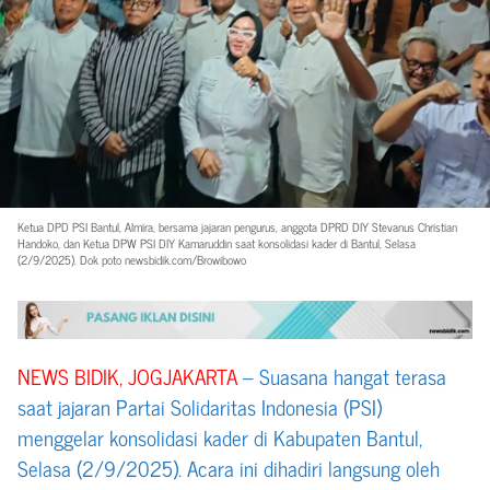
Ketua DPD PSI Bantul, Almira, bersama jajaran pengurus, anggota DPRD DIY Stevanus Christian
Handoko, dan Ketua DPW PSI DIY Kamaruddin saat konsolidasi kader di Bantul, Selasa
(2/9/2025). Dok poto newsbidik.com/Browibowo
NEWS BIDIK, JOGJAKARTA
– Suasana hangat terasa
saat jajaran Partai Solidaritas Indonesia (PSI)
menggelar konsolidasi kader di Kabupaten Bantul,
Selasa (2/9/2025). Acara ini dihadiri langsung oleh