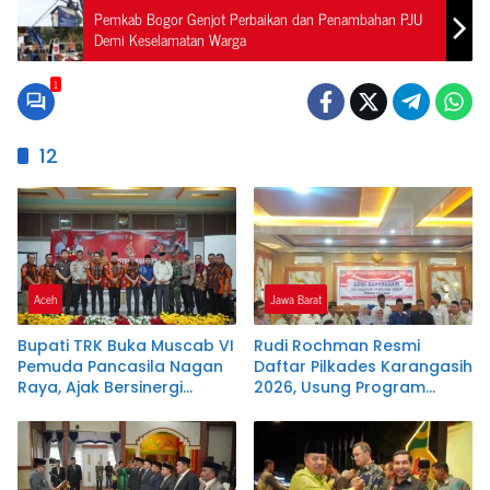
Pemkab Bogor Genjot Perbaikan dan Penambahan PJU
Demi Keselamatan Warga
1
12
Aceh
Jawa Barat
Bupati TRK Buka Muscab VI
Rudi Rochman Resmi
Pemuda Pancasila Nagan
Daftar Pilkades Karangasih
Raya, Ajak Bersinergi
2026, Usung Program
Dukung Investasi dan
Penanganan Banjir,
Pembangunan Daerah
Pendidikan, dan
Kesejahteraan Guru Ngaji