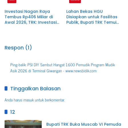
Investasi Nagan Raya
Lahan Bekas HGU
Tembus Rp406 Miliar di
Disiapkan untuk Fasilitas
Awal 2026, TRK: Investasi
Publik, Bupati TRK Temui
Hadirkan Manfaat Nyata
Dirjen Kementerian
bagi Masyarakat
ATR/BPN
Respon (1)
Ping-balik:
PSI DIY Sambut Hangat 1.600 Pemudik Program Mudik
Asik 2026 di Terminal Giwangan - www.newsbidik.com
Tinggalkan Balasan
Anda harus
masuk
untuk berkomentar.
12
Bupati TRK Buka Muscab VI Pemuda