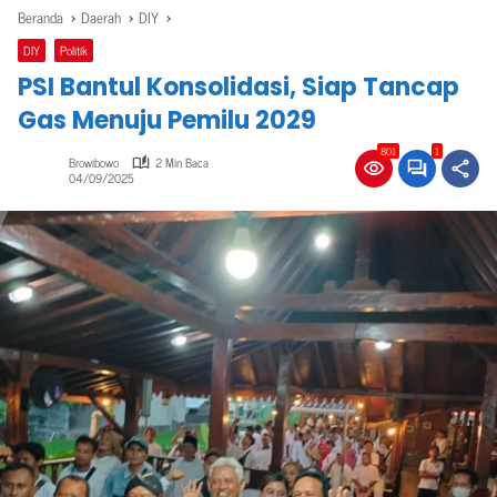
Beranda
Daerah
DIY
DIY
Politik
PSI Bantul Konsolidasi, Siap Tancap
Gas Menuju Pemilu 2029
801
1
Browibowo
2 Min Baca
04/09/2025