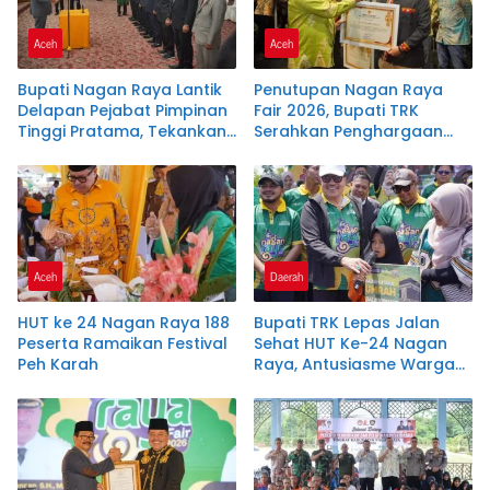
Aceh
Aceh
Bupati Nagan Raya Lantik
Penutupan Nagan Raya
Delapan Pejabat Pimpinan
Fair 2026, Bupati TRK
Tinggi Pratama, Tekankan
Serahkan Penghargaan
Integritas dan Disiplin ASN
kepada 22 Perusahaan
Aceh
Daerah
HUT ke 24 Nagan Raya 188
Bupati TRK Lepas Jalan
Peserta Ramaikan Festival
Sehat HUT Ke-24 Nagan
Peh Karah
Raya, Antusiasme Warga
Tembus 15 Ribu Peserta