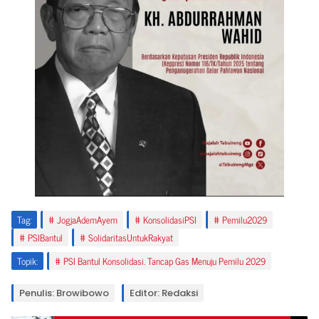
Tag:
JogjaAdemAyem
KonsolidasiPSI
Pemilu2029
PSIBantul
SolidaritasUntukRakyat
Topik:
PSI Bantul Konsolidasi. Tancap Gas Menuju Pemilu 2029
Penulis: Browibowo
Editor: Redaksi