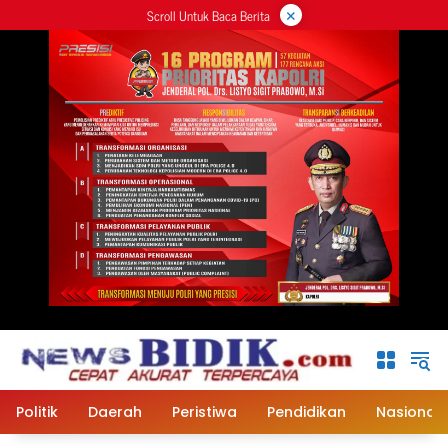
×
Langsung
Scroll Untuk Baca Berita
ke
konten
Politik
Daerah
Peristiwa
Pendidikan
Nasional