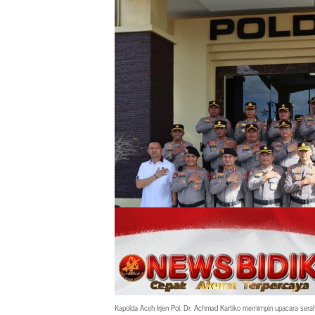
Kapolda Aceh Irjen Pol. Dr. Achmad Kartiko memimpin upacara serah 