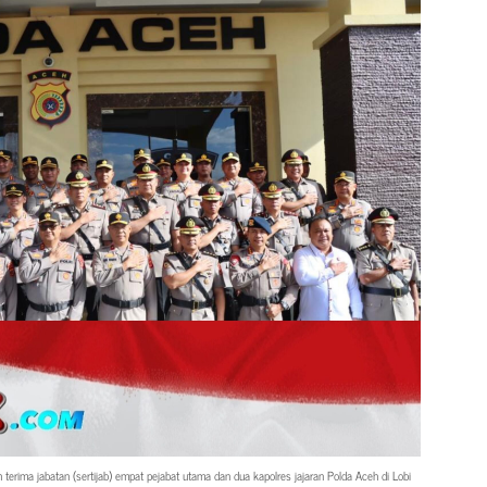
terima jabatan (sertijab) empat pejabat utama dan dua kapolres jajaran Polda Aceh di Lobi