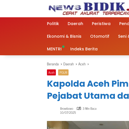
Langsung
ke
konten
Politik
Daerah
Peristiwa
Pend
Ekonomi & Bisnis
Otomotif
Seni
MENTRI
Indeks Berita
Beranda
Daerah
Aceh
Aceh
POLRI
Kapolda Aceh Pim
Pejabat Utama da
Browibowo
3 Min Baca
10/07/2025