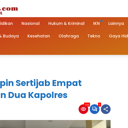
idikan
Nasional
Hukum & Kriminal
IKN
Lainnya
 & Budaya
Kesehatan
Olahraga
Tekno
Gaya Hi
pin Sertijab Empat
n Dua Kapolres
938
6