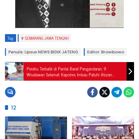
Tag:
SEMARANG JAWA TENGAH
Penulis: Lipsus NEWS BIDIK JATENG
Editor: Browibowo
Perahu Terbalik di Pantai Barat Pangandaran, 9
Wisatawan Selamat: Kapolres Imbau Patuhi Aturan
Keselamatan
12