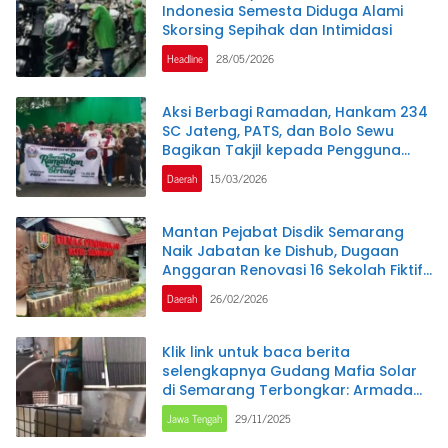
Indonesia Semesta Diduga Alami
Skorsing Sepihak dan Intimidasi
Headline
28/05/2026
Aksi Berbagi Ramadan, Hankam 234
SC Jateng, PATS, dan Bolo Sewu
Bagikan Takjil kepada Pengguna
Jalan di Semarang
Daerah
15/03/2026
Mantan Pejabat Disdik Semarang
Naik Jabatan ke Dishub, Dugaan
Anggaran Renovasi 16 Sekolah Fiktif
Belum Tuntas
Daerah
26/02/2026
Klik link untuk baca berita
selengkapnya Gudang Mafia Solar
di Semarang Terbongkar: Armada
Mobil Khusus, Penjaga Kabur, dan
Jawa Tengah
29/11/2025
Puluhan Tandon BBM Bersubsidi
Ditemukan