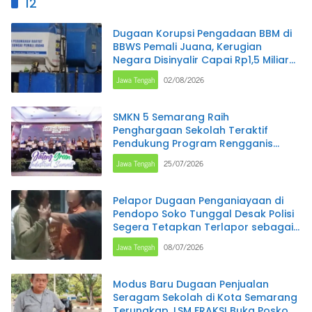
12
Dugaan Korupsi Pengadaan BBM di
BBWS Pemali Juana, Kerugian
Negara Disinyalir Capai Rp1,5 Miliar
per Bulan
Jawa Tengah
02/08/2026
SMKN 5 Semarang Raih
Penghargaan Sekolah Teraktif
Pendukung Program Rengganis
Mengajar pada Jateng Green
Jawa Tengah
25/07/2026
Industry Summit 2026
Pelapor Dugaan Penganiayaan di
Pendopo Soko Tunggal Desak Polisi
Segera Tetapkan Terlapor sebagai
Tersangka
Jawa Tengah
08/07/2026
Modus Baru Dugaan Penjualan
Seragam Sekolah di Kota Semarang
Terungkap, LSM FRAKSI Buka Posko