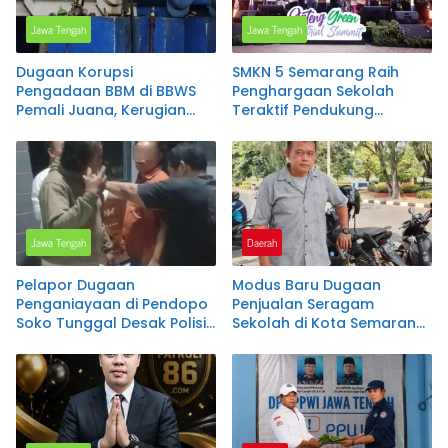
Jawa Tengah
Jawa Tengah
Dugaan Korupsi
SMKN 5 Semarang Raih
Pengadaan BBM di BBWS
Penghargaan Sekolah
Pemali Juana, Kerugian
Teraktif Pendukung
Negara Disinyalir Capai
Program Rengganis
Rp1,5 Miliar per Bulan
Mengajar pada Jateng
Green Industry Summit
2026
Jawa Tengah
Daerah
Pelapor Dugaan
Modus Baru Dugaan
Penganiayaan di Pendopo
Penjualan Seragam
Soko Tunggal Desak Polisi
Sekolah di Kota Semarang
Segera Tetapkan Terlapor
Terungkap, LSM FRAKSI
sebagai Tersangka
Buka Posko Aduan