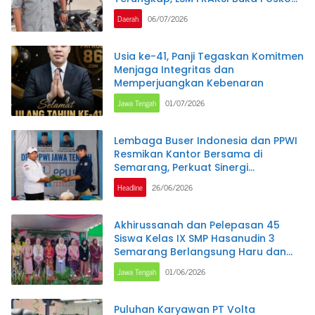
Aduan
Daerah
06/07/2026
Usia ke-41, Panji Tegaskan Komitmen
Menjaga Integritas dan
Memperjuangkan Kebenaran
Jawa Tengah
01/07/2026
Lembaga Buser Indonesia dan PPWI
Resmikan Kantor Bersama di
Semarang, Perkuat Sinergi
Kelembagaan dan Jurnalistik
Headline
26/06/2026
Akhirussanah dan Pelepasan 45
Siswa Kelas IX SMP Hasanudin 3
Semarang Berlangsung Haru dan
Penuh Makna
Jawa Tengah
01/06/2026
Puluhan Karyawan PT Volta