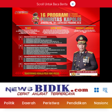
×
Langsung
Scroll Untuk Baca Berita
ke
konten
Politik
Daerah
Peristiwa
Pendidikan
Nasional