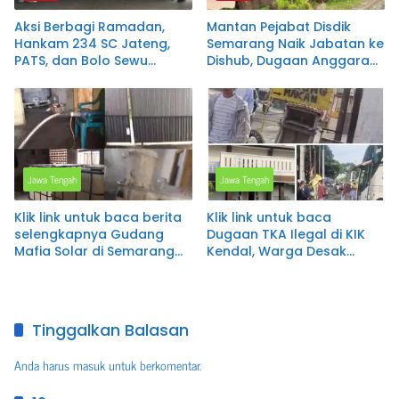
Aksi Berbagi Ramadan,
Mantan Pejabat Disdik
Hankam 234 SC Jateng,
Semarang Naik Jabatan ke
PATS, dan Bolo Sewu
Dishub, Dugaan Anggaran
Bagikan Takjil kepada
Renovasi 16 Sekolah Fiktif
Pengguna Jalan di
Belum Tuntas
Semarang
Jawa Tengah
Jawa Tengah
Klik link untuk baca berita
Klik link untuk baca
selengkapnya Gudang
Dugaan TKA Ilegal di KIK
Mafia Solar di Semarang
Kendal, Warga Desak
Terbongkar: Armada Mobil
Imigrasi Jawa Tengah
Khusus, Penjaga Kabur,
Bertindak Tegas
dan Puluhan Tandon BBM
Bersubsidi Ditemukan
Tinggalkan Balasan
Anda harus
masuk
untuk berkomentar.