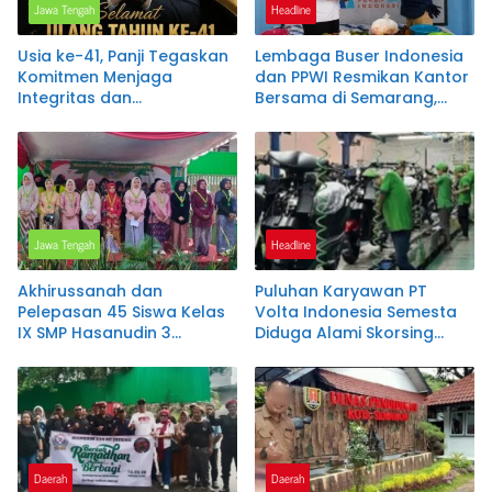
Jawa Tengah
Headline
Usia ke-41, Panji Tegaskan
Lembaga Buser Indonesia
Komitmen Menjaga
dan PPWI Resmikan Kantor
Integritas dan
Bersama di Semarang,
Memperjuangkan
Perkuat Sinergi
Kebenaran
Kelembagaan dan
Jurnalistik
Jawa Tengah
Headline
Akhirussanah dan
Puluhan Karyawan PT
Pelepasan 45 Siswa Kelas
Volta Indonesia Semesta
IX SMP Hasanudin 3
Diduga Alami Skorsing
Semarang Berlangsung
Sepihak dan Intimidasi
Haru dan Penuh Makna
Daerah
Daerah