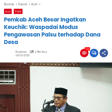
Beranda
Daerah
Aceh
Aceh
Politik
Pemkab Aceh Besar Ingatkan
Keuchik: Waspadai Modus
Pengawasan Palsu terhadap Dana
Desa
598
Browibowo
2 Min Baca
18/03/2025