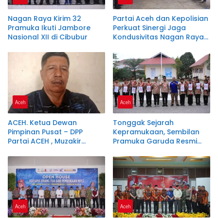
Nagan Raya Kirim 32
Partai Aceh dan Kepolisian
Pramuka Ikuti Jambore
Perkuat Sinergi Jaga
Nasional XII di Cibubur
Kondusivitas Nagan Raya
Lewat Ngopi Pagi
Aceh
Aceh
ACEH. Ketua Dewan
Tonggak Sejarah
Pimpinan Pusat – DPP
Kepramukaan, Sembilan
Partai ACEH , Muzakir
Pramuka Garuda Resmi
Manaf Resmi
Dikukuhkan di Nagan Raya
merekomendasikan
Samsuar ( WAN Malaya )
PJ Ketua Partai Aceh
kabupaten Nagan Raya .
Aceh
Aceh