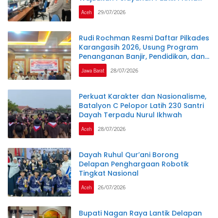
Melalui Program Commander Wish
Aceh
29/07/2026
Kapolda Aceh
Rudi Rochman Resmi Daftar Pilkades
Karangasih 2026, Usung Program
Penanganan Banjir, Pendidikan, dan
Kesejahteraan Guru Ngaji
Jawa Barat
28/07/2026
Perkuat Karakter dan Nasionalisme,
Batalyon C Pelopor Latih 230 Santri
Dayah Terpadu Nurul Ikhwah
Aceh
28/07/2026
Dayah Ruhul Qur’ani Borong
Delapan Penghargaan Robotik
Tingkat Nasional
Aceh
26/07/2026
Bupati Nagan Raya Lantik Delapan