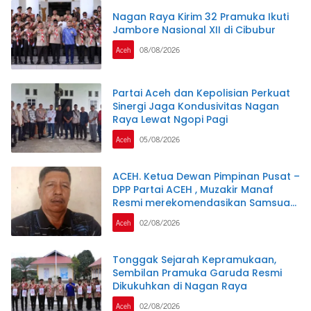
Nagan Raya Kirim 32 Pramuka Ikuti
Jambore Nasional XII di Cibubur
Aceh
08/08/2026
Partai Aceh dan Kepolisian Perkuat
Sinergi Jaga Kondusivitas Nagan
Raya Lewat Ngopi Pagi
Aceh
05/08/2026
ACEH. Ketua Dewan Pimpinan Pusat –
DPP Partai ACEH , Muzakir Manaf
Resmi merekomendasikan Samsuar
( WAN Malaya ) PJ Ketua Partai Aceh
Aceh
02/08/2026
kabupaten Nagan Raya .
Tonggak Sejarah Kepramukaan,
Sembilan Pramuka Garuda Resmi
Dikukuhkan di Nagan Raya
Aceh
02/08/2026