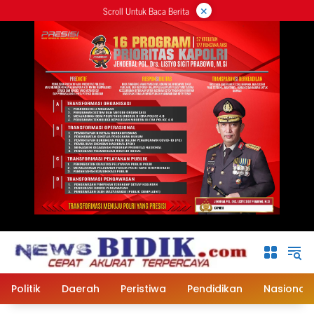
×
Langsung
Scroll Untuk Baca Berita
ke
konten
Politik
Daerah
Peristiwa
Pendidikan
Nasional