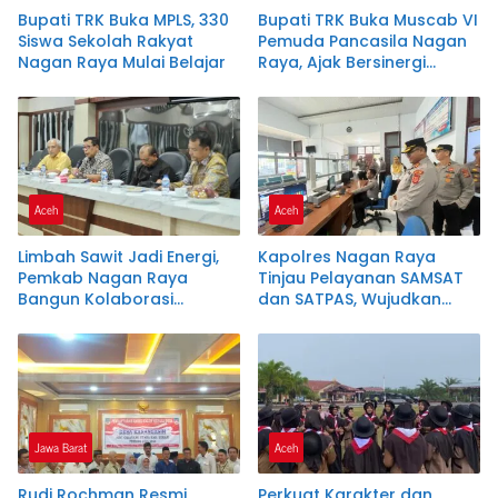
Bupati TRK Buka MPLS, 330
Bupati TRK Buka Muscab VI
Siswa Sekolah Rakyat
Pemuda Pancasila Nagan
Nagan Raya Mulai Belajar
Raya, Ajak Bersinergi
Dukung Investasi dan
Pembangunan Daerah
Aceh
Aceh
Limbah Sawit Jadi Energi,
Kapolres Nagan Raya
Pemkab Nagan Raya
Tinjau Pelayanan SAMSAT
Bangun Kolaborasi
dan SATPAS, Wujudkan
dengan PLTU dan PMKS
Pelayanan Publik Prima
Melalui Program
Commander Wish Kapolda
Aceh
Jawa Barat
Aceh
Rudi Rochman Resmi
Perkuat Karakter dan