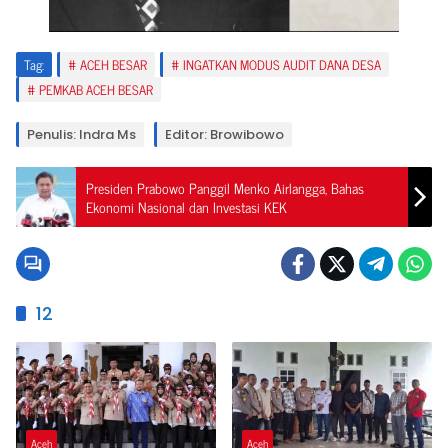
Tag:
ACEH BESAR
INGATKAN MODUS AUDIT DANA DESA
PEMKAB ACEH BESAR
Penulis: Indra Ms
Editor: Browibowo
Presiden Prabowo Panggil Menko Airlangga, Bahas
Ekonomi Nasional dan Investasi KEK
12
Aceh
Aceh