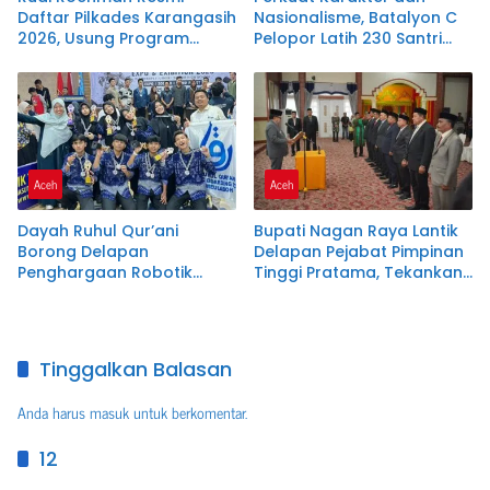
Daftar Pilkades Karangasih
Nasionalisme, Batalyon C
2026, Usung Program
Pelopor Latih 230 Santri
Penanganan Banjir,
Dayah Terpadu Nurul
Pendidikan, dan
Ikhwah
Kesejahteraan Guru Ngaji
Aceh
Aceh
Dayah Ruhul Qur’ani
Bupati Nagan Raya Lantik
Borong Delapan
Delapan Pejabat Pimpinan
Penghargaan Robotik
Tinggi Pratama, Tekankan
Tingkat Nasional
Integritas dan Disiplin ASN
Tinggalkan Balasan
Anda harus
masuk
untuk berkomentar.
12