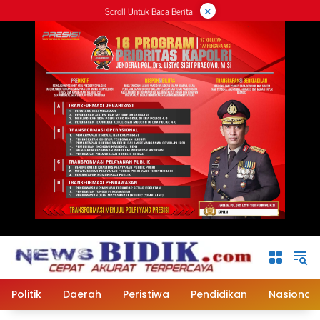
×
Langsung
Scroll Untuk Baca Berita
ke
konten
Politik
Daerah
Peristiwa
Pendidikan
Nasional