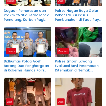
Daerah
Aceh
Dugaan Pemerasan dan
Polres Nagan Raya Gelar
Praktik “Mafia Peradilan” di
Rekonstruksi Kasus
Pemalang, Korban Rugi
Pembunuhan di Tadu Raya
Hingga Rp100 Juta
dengan Pengamanan
Ketat.
Jakarta
Peristiwa
Bidhumas Polda Aceh
Polres Empat Lawang
Borong Dua Penghargaan
Evakuasi Bayi Perempuan
di Rakernis Humas Polri
Ditemukan di Semak,
2026
Penyelidikan Intensif
Dilakukan
Aceh
Aceh