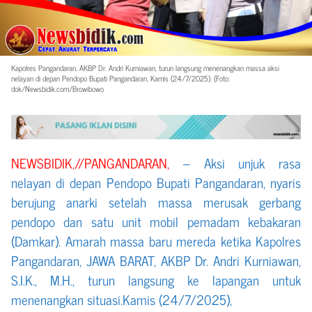
Kapolres Pangandaran, AKBP Dr. Andri Kurniawan, turun langsung menenangkan massa aksi
nelayan di depan Pendopo Bupati Pangandaran, Kamis (24/7/2025). (Foto:
dok/Newsbidik.com/Browibowo
NEWSBIDIK,//PANGANDARAN,
– Aksi unjuk rasa
nelayan di depan Pendopo Bupati Pangandaran, nyaris
berujung anarki setelah massa merusak gerbang
pendopo dan satu unit mobil pemadam kebakaran
(Damkar). Amarah massa baru mereda ketika Kapolres
Pangandaran, JAWA BARAT, AKBP Dr. Andri Kurniawan,
S.I.K., M.H., turun langsung ke lapangan untuk
menenangkan situasi.Kamis (24/7/2025),