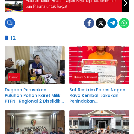
Puluhan Tahun HGU di Nagan Raya, Tapi Tak Sehektare
pun Plasma untuk Rakyat
12
Daerah
Hukum & Kriminal
Dugaan Perusakan
Sat Reskrim Polres Nagan
Puluhan Pohon Karet Milik
Raya Kembali Lakukan
PTPN I Regional 2 Diselidiki
Penindakan
Polres Pangandaran
Penyalahgunaan BBM
Bersubsidi, Tiga Tersangka
Ditahan.