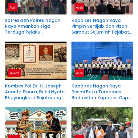
Aceh
Aceh
Satreskrim Polres Nagan
Kapolres Nagan Raya
Raya Amankan Tiga
Pimpin Sertijab dan Pisah
Terduga Pelaku
Sambut Sejumlah Pejabat
Penyalahgunaan Pupuk
Utama dan Kapolsek
Bersubsidi dan Bio Solar
Jajaran
Bersubsidi.
Jakarta
Aceh
Kombes Pol Dr. H. Joseph
Kapolres Nagan Raya
Ananta Pinora, Bukti Nyata
Resmi Buka Turnamen
Bhayangkara Sejati yang
Badminton Kapolres Cup
Tak Kenal Lelah
VI dalam Rangka Hari
Bhayangkara ke-80