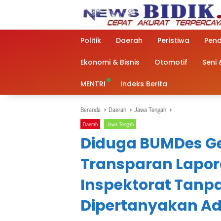
Langsung
ke
konten
Politik
Daerah
Peristiwa
Pend
Ekonomi & Bisnis
Otomotif
Seni
MENTRI
Indeks Berita
Beranda
Daerah
Jawa Tengah
Daerah
Jawa Tengah
Diduga BUMDes G
Transparan Lapo
Inspektorat Tanpa
Dipertanyakan Ad