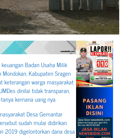
 keuangan Badan Usaha Milik
 Mondokan, Kabupaten Sragen
rut keterangan warga masyarakat
MDes dinilai tidak transparan,
-tanya kemana uang nya.
 masyarakat Desa Gemantar
sebut sudah mulai didirikan
n 2019 digelontorkan dana desa