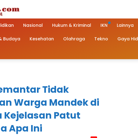
idikan
Nasional
Hukum & Kriminal
IKN
Lainnya
 & Budaya
Kesehatan
Olahraga
Tekno
Gaya Hi
emantar Tidak
ran Warga Mandek di
 Kejelasan Patut
a Apa Ini