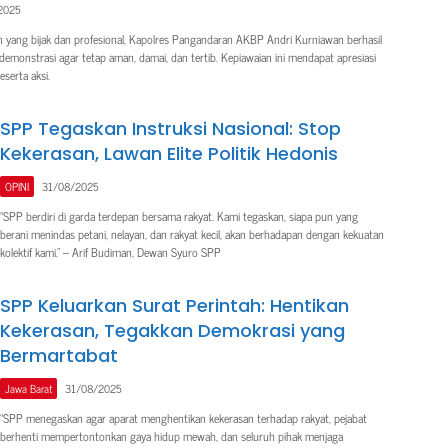
2025
yang bijak dan profesional, Kapolres Pangandaran AKBP Andri Kurniawan berhasil
 demonstrasi agar tetap aman, damai, dan tertib. Kepiawaian ini mendapat apresiasi
serta aksi.
SPP Tegaskan Instruksi Nasional: Stop
Kekerasan, Lawan Elite Politik Hedonis
OPINI
31/08/2025
“SPP berdiri di garda terdepan bersama rakyat. Kami tegaskan, siapa pun yang
berani menindas petani, nelayan, dan rakyat kecil, akan berhadapan dengan kekuatan
kolektif kami.” – Arif Budiman, Dewan Syuro SPP
SPP Keluarkan Surat Perintah: Hentikan
Kekerasan, Tegakkan Demokrasi yang
Bermartabat
Jawa Barat
31/08/2025
“SPP menegaskan agar aparat menghentikan kekerasan terhadap rakyat, pejabat
berhenti mempertontonkan gaya hidup mewah, dan seluruh pihak menjaga