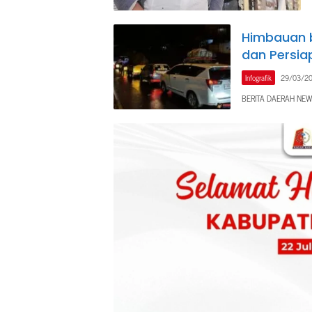
Himbauan 
dan Persia
Infografik
29/03/2
BERITA DAERAH NEW