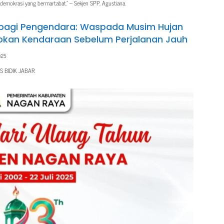
demokrasi yang bermartabat.” – Sekjen SPP, Agustiana.
bagi Pengendara: Waspada Musim Hujan
pkan Kendaraan Sebelum Perjalanan Jauh
025
S BIDIK JABAR