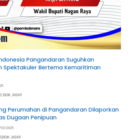
Indonesia Pangandaran Suguhkan
n Spektakuler Bertema Kemaritiman
25
S BIDIK JABAR
g Perumahan di Pangandaran Dilaporkan
atas Dugaan Penipuan
/03/2025
SBIDIK JABAR