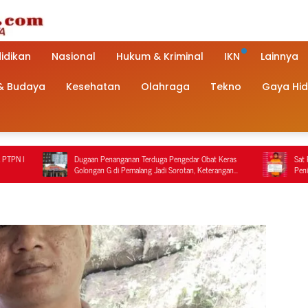
idikan
Nasional
Hukum & Kriminal
IKN
Lainnya
 & Budaya
Kesehatan
Olahraga
Tekno
Gaya Hi
an Penanganan Terduga Pengedar Obat Keras
Sat Reskrim Polres Nagan Raya K
gan G di Pemalang Jadi Sorotan, Keterangan
Penindakan Penyalahgunaan BBM 
i Berbeda dengan Rekaman Video
Tersangka Ditahan.