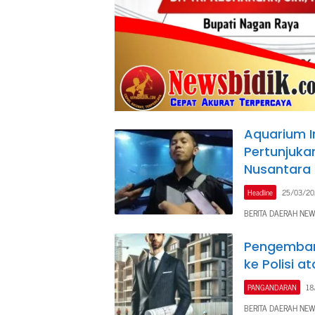
Aquarium 
Pertunjuka
Nusantara
Headline
25/03/20
BERITA DAERAH NEW
Pengemban
ke Polisi 
PANGANDARAN
18
BERITA DAERAH NEW