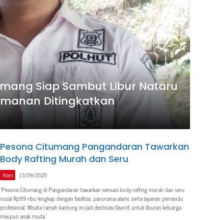
umang Siap Sambut Libur Nataru
amanan Ditingkatkan
Pesona Citumang Pangandaran Tawarkan
Body Rafting Murah dan Seru
Alam
13/09/2025
“Pesona Citumang di Pangandaran tawarkan sensasi body rafting murah dan seru
mulai Rp99 ribu lengkap dengan fasilitas, panorama alami, serta layanan pemandu
profesional. Wisata ramah kantong ini jadi destinasi favorit untuk liburan keluarga
maupun anak muda.”