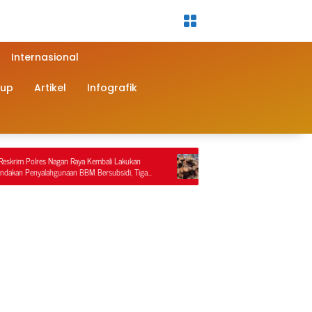
Internasional
dup
Artikel
Infografik
embali Lakukan
Diduga Illegal Logging Terorganisir di Perbatasan
Bersubsidi, Tiga
Nagan Raya–Aceh Tengah, Publik Pertanyakan
Ketegasan APH dan Satgas PKH