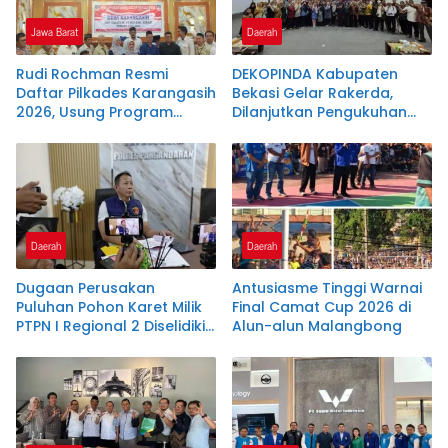
Jawa Barat
Daerah
Rudi Rochman Resmi
DEKOPINDA Kabupaten
Daftar Pilkades Karangasih
Bekasi Gelar Rakerda,
2026, Usung Program
Dilanjutkan Pengukuhan
Penanganan Banjir,
Pengurus Badan Khusus
Pendidikan, dan
dan Lembaga Teknis
Kesejahteraan Guru Ngaji
Daerah
Daerah
Dugaan Perusakan
Antusiasme Tinggi Warnai
Puluhan Pohon Karet Milik
Final Camat Cup 2026 di
PTPN I Regional 2 Diselidiki
Alun-alun Malangbong
Polres Pangandaran