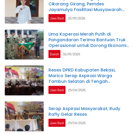
Cikarang Girang, Pemdes
Jayamulya Fasilitasi Musyawarah
Hingga Disepakati Ini Kata Asep
Jawa Barat
02/05/2026
Gunawan
Lima Koperasi Merah Putih di
Pangandaran Terima Bantuan Truk
Operasional untuk Dorong Ekonomi
Desa
Daerah
02/05/2026
Reses DPRD Kabupaten Bekasi,
Marico Serap Aspirasi Warga
Tambun Selatan di Tengah
Tantangan Anggaran dan Tata
Jawa Barat
29/04/2026
Kelola
Serap Aspirasi Masyarakat, Rudy
Rafly Gelar Reses
Jawa Barat
29/04/2026