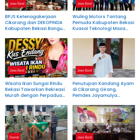
Jawa Barat
Jawa Barat
BPJS Ketenagakerjaan
Wuling Motors Tantang
Cikarang dan DEKOPINDA
Pemuda Kabupaten Bekasi
Kabupaten Bekasi Bangun
Kuasai Teknologi Masa
Sinergitas Tingkatkan
Depan
Perlindungan Pekerja
Koperasi dan UKM
Jawa Barat
Jawa Barat
Wisata Ikan Sungai Rindu
Penutupan Kandang Ayam
Bekasi Tawarkan Rekreasi
di Cikarang Girang,
Murah dengan Perpaduan
Pemdes Jayamulya
Alam, Kuliner, dan Hiburan
Fasilitasi Musyawarah
Dangdut yang Menarik
Hingga Disepakati Ini Kata
Minat Pengunjung dari
Asep Gunawan
Berbagai Daerah
Daerah
Jawa Barat