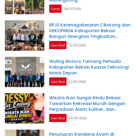
Daerah
08/07/2026
BPJS Ketenagakerjaan Cikarang dan
DEKOPINDA Kabupaten Bekasi
Bangun Sinergitas Tingkatkan
Perlindungan Pekerja Koperasi dan
Jawa Barat
01/07/2026
UKM
Wuling Motors Tantang Pemuda
Kabupaten Bekasi Kuasai Teknologi
Masa Depan
Jawa Barat
11/06/2026
Wisata Ikan Sungai Rindu Bekasi
Tawarkan Rekreasi Murah dengan
Perpaduan Alam, Kuliner, dan
Hiburan Dangdut yang Menarik
Jawa Barat
04/05/2026
Minat Pengunjung dari Berbagai
Daerah
Penutupan Kandang Ayam di