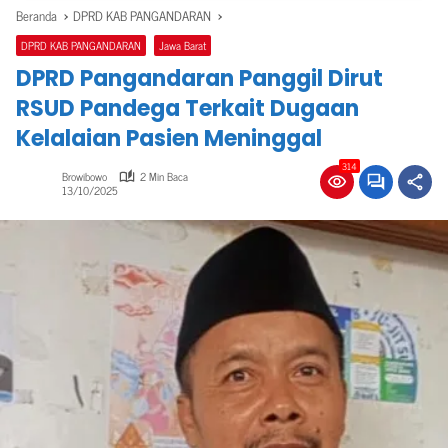
Beranda
DPRD KAB PANGANDARAN
DPRD KAB PANGANDARAN
Jawa Barat
DPRD Pangandaran Panggil Dirut
RSUD Pandega Terkait Dugaan
Kelalaian Pasien Meninggal
314
Browibowo
2 Min Baca
13/10/2025