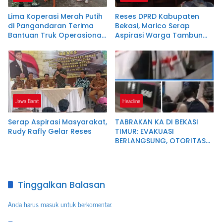
Lima Koperasi Merah Putih
Reses DPRD Kabupaten
di Pangandaran Terima
Bekasi, Marico Serap
Bantuan Truk Operasional
Aspirasi Warga Tambun
untuk Dorong Ekonomi
Selatan di Tengah
Desa
Tantangan Anggaran dan
Tata Kelola
Jawa Barat
Headline
Serap Aspirasi Masyarakat,
TABRAKAN KA DI BEKASI
Rudy Rafly Gelar Reses
TIMUR: EVAKUASI
BERLANGSUNG, OTORITAS
BELUM BERI KETERANGAN
RESMI
Tinggalkan Balasan
Anda harus
masuk
untuk berkomentar.