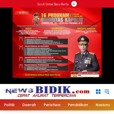
×
Langsung
Scroll Untuk Baca Berita
ke
konten
Politik
Daerah
Peristiwa
Pendidikan
Nasional