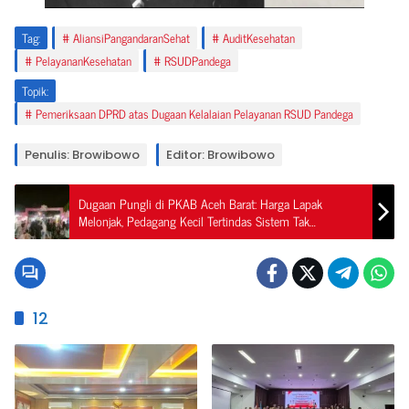
Tag:
AliansiPangandaranSehat
AuditKesehatan
PelayananKesehatan
RSUDPandega
Topik:
Pemeriksaan DPRD atas Dugaan Kelalaian Pelayanan RSUD Pandega
Penulis: Browibowo
Editor: Browibowo
Dugaan Pungli di PKAB Aceh Barat: Harga Lapak
Melonjak, Pedagang Kecil Tertindas Sistem Tak
Transparan
12