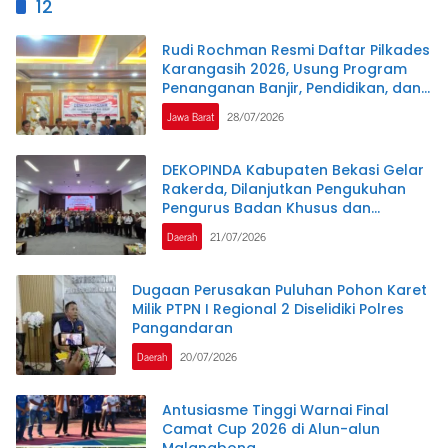
12
Rudi Rochman Resmi Daftar Pilkades
Karangasih 2026, Usung Program
Penanganan Banjir, Pendidikan, dan
Kesejahteraan Guru Ngaji
Jawa Barat
28/07/2026
DEKOPINDA Kabupaten Bekasi Gelar
Rakerda, Dilanjutkan Pengukuhan
Pengurus Badan Khusus dan
Lembaga Teknis
Daerah
21/07/2026
Dugaan Perusakan Puluhan Pohon Karet
Milik PTPN I Regional 2 Diselidiki Polres
Pangandaran
Daerah
20/07/2026
Antusiasme Tinggi Warnai Final
Camat Cup 2026 di Alun-alun
Malangbong