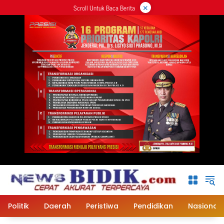
×
Langsung
Scroll Untuk Baca Berita
ke
konten
Politik
Daerah
Peristiwa
Pendidikan
Nasional