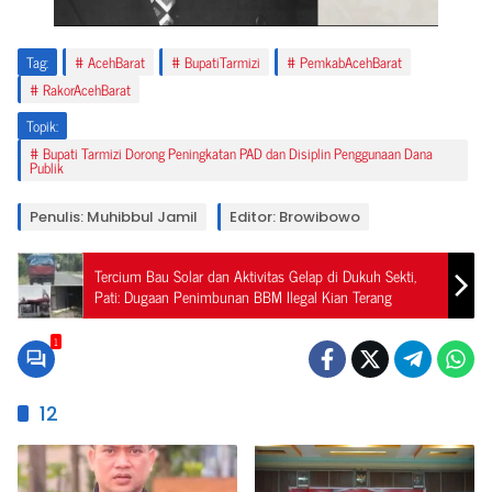
Tag:
AcehBarat
BupatiTarmizi
PemkabAcehBarat
RakorAcehBarat
Topik:
Bupati Tarmizi Dorong Peningkatan PAD dan Disiplin Penggunaan Dana
Publik
Penulis: Muhibbul Jamil
Editor: Browibowo
Tercium Bau Solar dan Aktivitas Gelap di Dukuh Sekti,
Pati: Dugaan Penimbunan BBM Ilegal Kian Terang
1
12