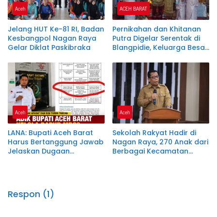
Aceh
ACEH BARAT
Jelang HUT Ke-81 RI, Badan
Pernikahan dan Khitanan
Kesbangpol Nagan Raya
Putra Digelar Serentak di
Gelar Diklat Paskibraka
Blangpidie, Keluarga Besar
Kharma Hadis Undang
Masyarakat Hadiri Resepsi
Aceh
Aceh
LANA: Bupati Aceh Barat
Sekolah Rakyat Hadir di
Harus Bertanggung Jawab
Nagan Raya, 270 Anak dari
Jelaskan Dugaan
Berbagai Kecamatan
Keterlibatan Adiknya
Dapat Pendidikan Gratis
dalam Pengelolaan Dapur
MBG
Respon (1)