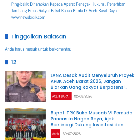
Ping-balik:
Diharapkan Kepada Aparat Penegak Hukum . Penertiban
Tambang Emas Rakyat Pakai Bahan Kimia Di Aceh Barat Daya. -
www.newsbidik.com
Tinggalkan Balasan
Anda harus
masuk
untuk berkomentar.
12
LANA Desak Audit Menyeluruh Proyek
APBK Aceh Barat 2026, Jangan
Biarkan Uang Rakyat Berpotensi
Terbuang
ACEH BARAT
02/08/2026
Bupati TRK Buka Muscab VI Pemuda
Pancasila Nagan Raya, Ajak
Bersinergi Dukung Investasi dan
Pembangunan Daerah
Aceh
30/07/2026