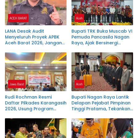
ACEH BARAT
Aceh
LANA Desak Audit
Bupati TRK Buka Muscab VI
Menyeluruh Proyek APBK
Pemuda Pancasila Nagan
Aceh Barat 2026, Jangan
Raya, Ajak Bersinergi
Biarkan Uang Rakyat
Dukung Investasi dan
Berpotensi Terbuang
Pembangunan Daerah
Jawa Barat
Aceh
Rudi Rochman Resmi
Bupati Nagan Raya Lantik
Daftar Pilkades Karangasih
Delapan Pejabat Pimpinan
2026, Usung Program
Tinggi Pratama, Tekankan
Penanganan Banjir,
Integritas dan Disiplin ASN
Pendidikan, dan
Kesejahteraan Guru Ngaji