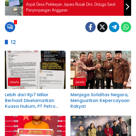
Aspal Desa Petekeyan Jepara Rusak Dini, Diduga Sarat
Penyimpangan Anggaran
1
12
Jakarta
Jakarta
Lebih dari Rp7 Miliar
Menjaga Soliditas Negara,
Berhasil Diselamatkan
Menguatkan Kepercayaan
Kuasa Hukum, PT Petro
Rakyat
Utama Energi Disomasi
atas Dugaan Wanprestasi
Pembayaran Success Fee