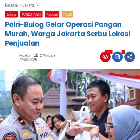
Beranda
Jakarta
Jakarta
MABES POLRI
Nasional
POLRI
Polri-Bulog Gelar Operasi Pangan
Murah, Warga Jakarta Serbu Lokasi
Penjualan
3161
1
Redaksi
2 Min Baca
27/08/2025