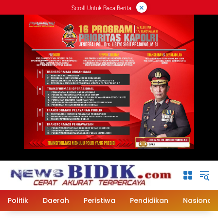
×
Langsung
Scroll Untuk Baca Berita
ke
konten
Politik
Daerah
Peristiwa
Pendidikan
Nasional