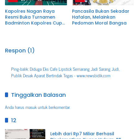
Kapolres Nagan Raya
Pancasila Bukan Sekadar
Resmi Buka Turnamen
Hafalan, Melainkan
Badminton Kapolres Cup
Pedoman Moral Bangsa
VI dalam Rangka Hari
Bhayangkara ke-80
Respon (1)
Ping-balik:
Diduga Eks Cafe Lipstick Semarang Jadi Sarang Judi,
Publik Desak Aparat Bertindak Tegas - www.newsbidik.com
Tinggalkan Balasan
Anda harus
masuk
untuk berkomentar.
12
Lebih dari Rp7 Miliar Berhasil