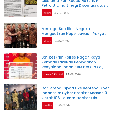
Diselamatkan Kuasa Hukum, PT
Petro Utama Energi Disomasi atas
Dugaan Wanprestasi Pembayaran
Jakarta
30/07/2026
Success Fee
Menjaga Soliditas Negara,
Menguatkan Kepercayaan Rakyat
Jakarta
16/07/2026
Sat Reskrim Polres Nagan Raya
Kembali Lakukan Penindakan
Penyalahgunaan BBM Bersubsidi,
Tiga Tersangka Ditahan.
Hukum & Kriminal
14/07/2026
Dari Arena Esports ke Benteng Siber
Indonesia: Cyber Breaker Season 3
Cetak 916 Talenta Hacker Etis
Penjaga Negeri
Headline
11/07/2026