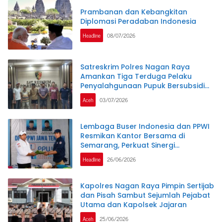
Prambanan dan Kebangkitan
Diplomasi Peradaban Indonesia
Headline
08/07/2026
Satreskrim Polres Nagan Raya
Amankan Tiga Terduga Pelaku
Penyalahgunaan Pupuk Bersubsidi
dan Bio Solar Bersubsidi.
Aceh
03/07/2026
Lembaga Buser Indonesia dan PPWI
Resmikan Kantor Bersama di
Semarang, Perkuat Sinergi
Kelembagaan dan Jurnalistik
Headline
26/06/2026
Kapolres Nagan Raya Pimpin Sertijab
dan Pisah Sambut Sejumlah Pejabat
Utama dan Kapolsek Jajaran
Aceh
25/06/2026