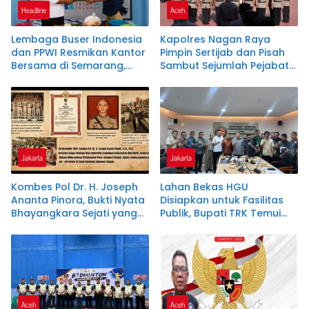
Headline
Aceh
Lembaga Buser Indonesia
Kapolres Nagan Raya
dan PPWI Resmikan Kantor
Pimpin Sertijab dan Pisah
Bersama di Semarang,
Sambut Sejumlah Pejabat
Perkuat Sinergi
Utama dan Kapolsek
Kelembagaan dan
Jajaran
Jurnalistik
Jakarta
Jakarta
Kombes Pol Dr. H. Joseph
Lahan Bekas HGU
Ananta Pinora, Bukti Nyata
Disiapkan untuk Fasilitas
Bhayangkara Sejati yang
Publik, Bupati TRK Temui
Tak Kenal Lelah
Dirjen Kementerian
ATR/BPN
Aceh
Aceh