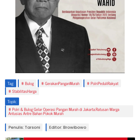
Tag:
Bulog
GerakanPanganMurah
PolriPeduliRakyat
StabilitasHarga
Topik:
Polri & Bulog Gelar Operasi Pangan Murah di Jakarta.Ratusan Warga
Antusias Antre Bahan Pokok Murah
Penulis: Tarsoni
Editor: Browibowo