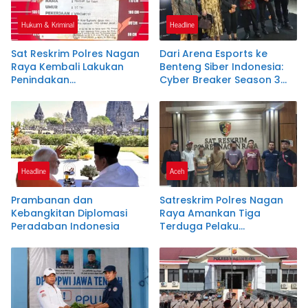
Hukum & Kriminal
Headline
Sat Reskrim Polres Nagan
Dari Arena Esports ke
Raya Kembali Lakukan
Benteng Siber Indonesia:
Penindakan
Cyber Breaker Season 3
Penyalahgunaan BBM
Cetak 916 Talenta Hacker
Bersubsidi, Tiga Tersangka
Etis Penjaga Negeri
Ditahan.
Headline
Aceh
Prambanan dan
Satreskrim Polres Nagan
Kebangkitan Diplomasi
Raya Amankan Tiga
Peradaban Indonesia
Terduga Pelaku
Penyalahgunaan Pupuk
Bersubsidi dan Bio Solar
Bersubsidi.