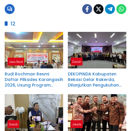
12
Jawa Barat
Daerah
Rudi Rochman Resmi
DEKOPINDA Kabupaten
Daftar Pilkades Karangasih
Bekasi Gelar Rakerda,
2026, Usung Program
Dilanjutkan Pengukuhan
Penanganan Banjir,
Pengurus Badan Khusus
Pendidikan, dan
dan Lembaga Teknis
Kesejahteraan Guru Ngaji
Daerah
Jakarta