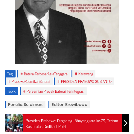
Tag:
BateraiTerbesarAsiaTenggara
Karawang
PrabowoResmikanBaterai
PRESIDEN PRABOWO SUBIANTO
Topik:
Peresmian Proyek Baterai Terintegrasi
Penulis: Sulaiman.
Editor: Browibowo
Presiden Prabowo: Dirgahayu Bhayangkara ke-79, Terima
Kasih atas Dedikasi Polri