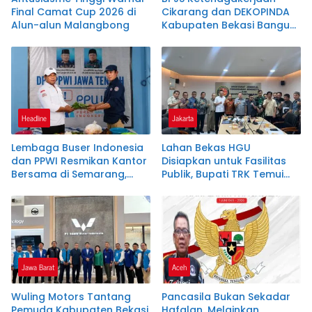
Final Camat Cup 2026 di
Cikarang dan DEKOPINDA
Alun-alun Malangbong
Kabupaten Bekasi Bangun
Sinergitas Tingkatkan
Perlindungan Pekerja
Koperasi dan UKM
Headline
Jakarta
Lembaga Buser Indonesia
Lahan Bekas HGU
dan PPWI Resmikan Kantor
Disiapkan untuk Fasilitas
Bersama di Semarang,
Publik, Bupati TRK Temui
Perkuat Sinergi
Dirjen Kementerian
Kelembagaan dan
ATR/BPN
Jurnalistik
Jawa Barat
Aceh
Wuling Motors Tantang
Pancasila Bukan Sekadar
Pemuda Kabupaten Bekasi
Hafalan, Melainkan