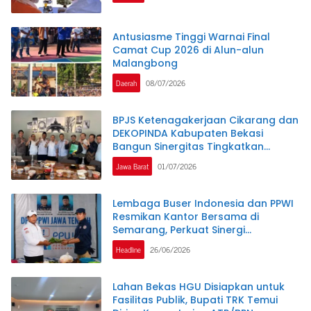
Antusiasme Tinggi Warnai Final
Camat Cup 2026 di Alun-alun
Malangbong
Daerah
08/07/2026
BPJS Ketenagakerjaan Cikarang dan
DEKOPINDA Kabupaten Bekasi
Bangun Sinergitas Tingkatkan
Perlindungan Pekerja Koperasi dan
Jawa Barat
01/07/2026
UKM
Lembaga Buser Indonesia dan PPWI
Resmikan Kantor Bersama di
Semarang, Perkuat Sinergi
Kelembagaan dan Jurnalistik
Headline
26/06/2026
Lahan Bekas HGU Disiapkan untuk
Fasilitas Publik, Bupati TRK Temui