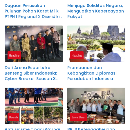
Dugaan Perusakan
Menjaga Soliditas Negara,
Puluhan Pohon Karet Milik
Menguatkan Kepercayaan
PTPN I Regional 2 Diselidiki
Rakyat
Polres Pangandaran
Headline
Headline
Dari Arena Esports ke
Prambanan dan
Benteng Siber Indonesia:
Kebangkitan Diplomasi
Cyber Breaker Season 3
Peradaban Indonesia
Cetak 916 Talenta Hacker
Etis Penjaga Negeri
Daerah
Jawa Barat
Antusiasme Tinggi Warnai
BPJS Ketenagakerjaan