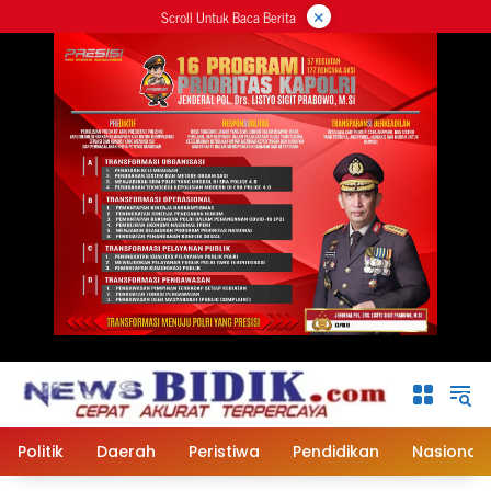
×
Langsung
Scroll Untuk Baca Berita
ke
konten
Politik
Daerah
Peristiwa
Pendidikan
Nasional