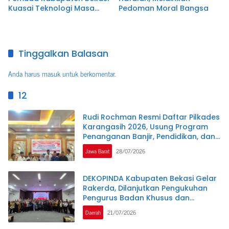
Kuasai Teknologi Masa
Pedoman Moral Bangsa
Depan
Tinggalkan Balasan
Anda harus
masuk
untuk berkomentar.
12
Rudi Rochman Resmi Daftar Pilkades
Karangasih 2026, Usung Program
Penanganan Banjir, Pendidikan, dan
Kesejahteraan Guru Ngaji
Jawa Barat
28/07/2026
DEKOPINDA Kabupaten Bekasi Gelar
Rakerda, Dilanjutkan Pengukuhan
Pengurus Badan Khusus dan
Lembaga Teknis
Daerah
21/07/2026