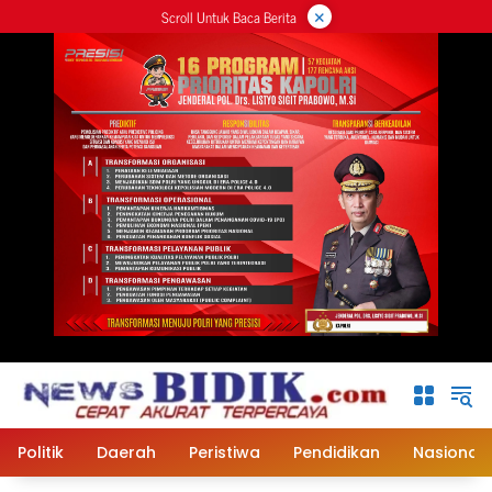
×
Langsung
Scroll Untuk Baca Berita
ke
konten
Politik
Daerah
Peristiwa
Pendidikan
Nasional