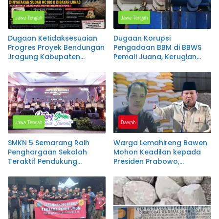
Jawa Tengah
Jawa Tengah
Dugaan Ketidaksesuaian
Dugaan Korupsi
Progres Proyek Bendungan
Pengadaan BBM di BBWS
Jragung Kabupaten
Pemali Juana, Kerugian
Semarang Mencuat,
Negara Disinyalir Capai
Administrasi Disebut MC
Rp1,5 Miliar per Bulan
100 Persen, Pantauan
Lapangan Diperkirakan
Baru Capai 91,51 Persen
Jawa Tengah
Daerah
SMKN 5 Semarang Raih
Warga Lemahireng Bawen
Penghargaan Sekolah
Mohon Keadilan kepada
Teraktif Pendukung
Presiden Prabowo,
Program Rengganis
Berharap Masuk Daftar
Mengajar pada Jateng
Penerima Bantuan Pangan
Green Industry Summit
2026