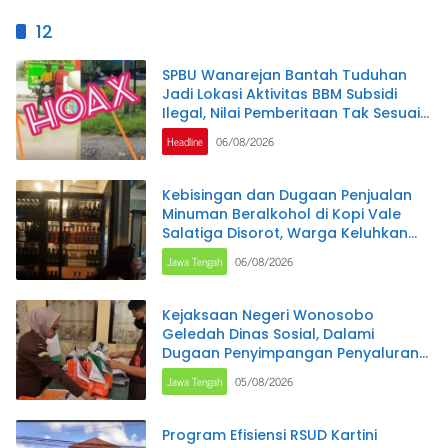
12
SPBU Wanarejan Bantah Tuduhan
Jadi Lokasi Aktivitas BBM Subsidi
Ilegal, Nilai Pemberitaan Tak Sesuai
Kode Etik Jurnalistik dan
Headline
06/08/2026
Pertimbangkan Jalur Hukum
Kebisingan dan Dugaan Penjualan
Minuman Beralkohol di Kopi Vale
Salatiga Disorot, Warga Keluhkan
Gangguan hingga Larut Malam
Jawa Tengah
06/08/2026
Kejaksaan Negeri Wonosobo
Geledah Dinas Sosial, Dalami
Dugaan Penyimpangan Penyaluran
Program PKH
Jawa Tengah
05/08/2026
Program Efisiensi RSUD Kartini