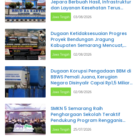
Jepara Berbuah Hasil, Infrastruktur
dan Layanan Kesehatan Terus
Ditingkatkan
Jawa Tengah
03/08/2026
Dugaan Ketidaksesuaian Progres
Proyek Bendungan Jragung
Kabupaten Semarang Mencuat,
Administrasi Disebut MC 100 Persen,
Jawa Tengah
02/08/2026
Pantauan Lapangan Diperkirakan
Baru Capai 91,51 Persen
Dugaan Korupsi Pengadaan BBM di
BBWS Pemali Juana, Kerugian
Negara Disinyalir Capai Rp1,5 Miliar
per Bulan
Jawa Tengah
02/08/2026
SMKN 5 Semarang Raih
Penghargaan Sekolah Teraktif
Pendukung Program Rengganis
Mengajar pada Jateng Green
Jawa Tengah
25/07/2026
Industry Summit 2026