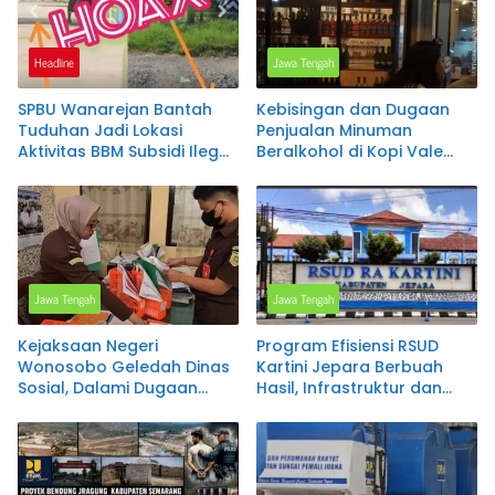
Headline
Jawa Tengah
SPBU Wanarejan Bantah
Kebisingan dan Dugaan
Tuduhan Jadi Lokasi
Penjualan Minuman
Aktivitas BBM Subsidi Ilegal,
Beralkohol di Kopi Vale
Nilai Pemberitaan Tak
Salatiga Disorot, Warga
Sesuai Kode Etik Jurnalistik
Keluhkan Gangguan
dan Pertimbangkan Jalur
hingga Larut Malam
Hukum
Jawa Tengah
Jawa Tengah
Kejaksaan Negeri
Program Efisiensi RSUD
Wonosobo Geledah Dinas
Kartini Jepara Berbuah
Sosial, Dalami Dugaan
Hasil, Infrastruktur dan
Penyimpangan Penyaluran
Layanan Kesehatan Terus
Program PKH
Ditingkatkan