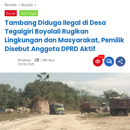
Beranda
Boyolali
Boyolali
Jawa Tengah
Tambang Diduga Ilegal di Desa
Tegalgiri Boyolali Rugikan
Lingkungan dan Masyarakat, Pemilik
Disebut Anggota DPRD Aktif
529
Browibowo
3 Min Baca
19/06/2025