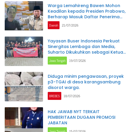
Warga Lemahireng Bawen Mohon
Keadilan kepada Presiden Prabowo,
Berharap Masuk Daftar Penerima
Bantuan Pangan
Daerah
21/07/2026
Yayasan Buser Indonesia Perkuat
Sinergitas Lembaga dan Media,
Suharto Dikukuhkan sebagai Ketua
DPC Brebes
Jawa Tengah
19/07/2026
Diduga minim pengawasan, proyek
p3-TGAI di desa karangsambung
disorot warga.
BREBES
18/07/2026
HAK JAWAB NYT TERKAIT
PEMBERITAAN DUGAAN PROMOSI
JABATAN
Jawa Tengah
15/07/2026