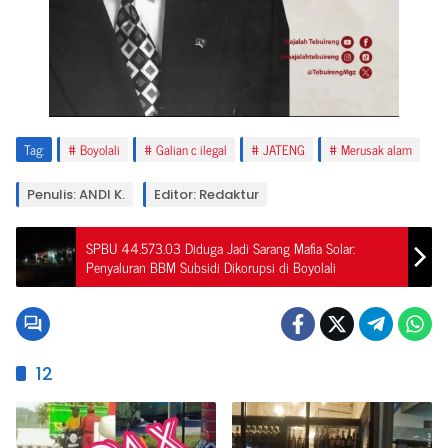
Tag:
Boyolali
Galian c ilegal
JATENG
Merusak alam
Penulis: ANDI K.
Editor: Redaktur
SPBU 44.573.03 Diduga Jadi Sarang Mafia Solar:
Penyaluran BBM Subsidi Dikorupsi di Boyolali
12