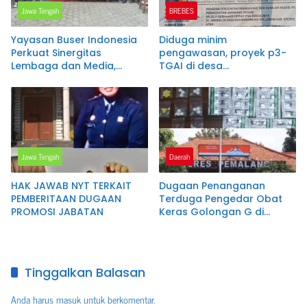
Jawa Tengah
BREBES
Yayasan Buser Indonesia
Diduga minim
Perkuat Sinergitas
pengawasan, proyek p3-
Lembaga dan Media,
TGAI di desa
Suharto Dikukuhkan
karangsambung disorot
sebagai Ketua DPC Brebes
warga.
Jawa Tengah
Daerah
HAK JAWAB NYT TERKAIT
Dugaan Penanganan
PEMBERITAAN DUGAAN
Terduga Pengedar Obat
PROMOSI JABATAN
Keras Golongan G di
Pemalang Jadi Sorotan,
Keterangan Polisi Berbeda
dengan Rekaman Video
Tinggalkan Balasan
Anda harus
masuk
untuk berkomentar.