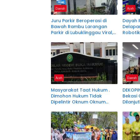
Daerah
Aceh
Juru Parkir Beroperasi di
Dayah R
Bawah Rambu Larangan
Delapa
Parkir di Lubuklinggau Viral,
Robotik
Warganet Soroti Dugaan
Pelanggaran.SK DI
PERTANYAKAN
Aceh
Daerah
Masyarakat Taat Hukum .
DEKOPI
Dimohon Hukum Tidak
Bekasi 
Dipelintir Oknum Oknum
Dilanj
Tertentu . Sesuai Amanah
Pengur
UU1945 Pasal 27
Lembag