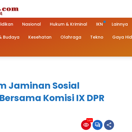
idikan
Nasional
Hukum & Kriminal
IKN
Lainnya
 & Budaya
Kesehatan
Olahraga
Tekno
Gaya Hi
am Jaminan Sosial
Bersama Komisi IX DPR
546