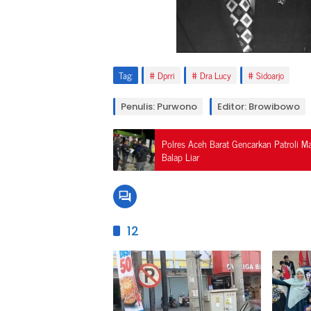
Tag:
Dprri
Dra Lucy
Sidoarjo
Penulis: Purwono
Editor: Browibowo
Polres Aceh Barat Gencarkan Patroli M
Balap Liar
12