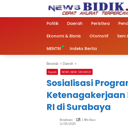
Langsung
ke
konten
Politik
Daerah
Peristiwa
Pend
Ekonomi & Bisnis
Otomotif
Seni
MENTRI
Indeks Berita
Beranda
Daerah
Daerah
NEWS BIDIK SIDOARJO
Sosialisasi Progr
Ketenagakerjaan 
RI di Surabaya
Browibowo
1 Min Baca
11/05/2025