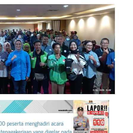
300 peserta menghadiri acara
etenagakerjaan yang digelar pada