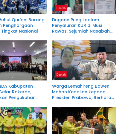
Daerah
uhul Qur’ani Borong
Dugaan Pungli dalam
n Penghargaan
Penyaluran KUR di Musi
 Tingkat Nasional
Rawas, Sejumlah Nasabah
Sebut Diminta Setor Uang
Jutaan Rupiah
Daerah
NDA Kabupaten
Warga Lemahireng Bawen
Gelar Rakerda,
Mohon Keadilan kepada
utkan Pengukuhan
Presiden Prabowo, Berharap
us Badan Khusus dan
Masuk Daftar Penerima
a Teknis
Bantuan Pangan