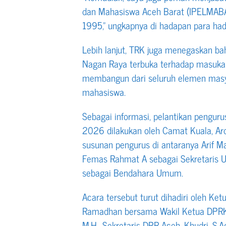
dan Mahasiswa Aceh Barat (IPELMAB
1995,” ungkapnya di hadapan para hadi
Lebih lanjut, TRK juga menegaskan b
Nagan Raya terbuka terhadap masukan 
membangun dari seluruh elemen masya
mahasiswa.
Sebagai informasi, pelantikan peng
2026 dilakukan oleh Camat Kuala, Ardi
susunan pengurus di antaranya Arif 
Femas Rahmat A sebagai Sekretaris 
sebagai Bendahara Umum.
Acara tersebut turut dihadiri oleh Ke
Ramadhan bersama Wakil Ketua DPRK, 
M.H., Sekretaris DPR Aceh, Khudri, S.Ag