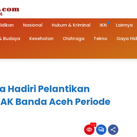
idikan
Nasional
Hukum & Kriminal
IKN
Lainnya
 & Budaya
Kesehatan
Olahraga
Tekno
Gaya Hi
 Hadiri Pelantikan
AK Banda Aceh Periode
572