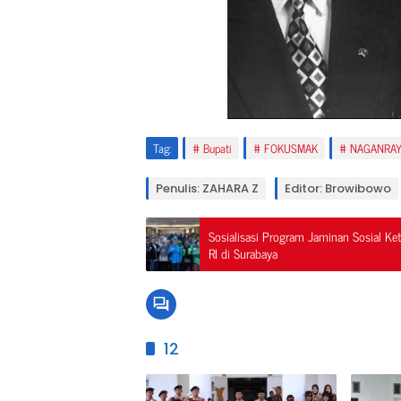
Tag:
Bupati
FOKUSMAK
NAGANRAY
Penulis: ZAHARA Z
Editor: Browibowo
Sosialisasi Program Jaminan Sosial Ke
RI di Surabaya
12