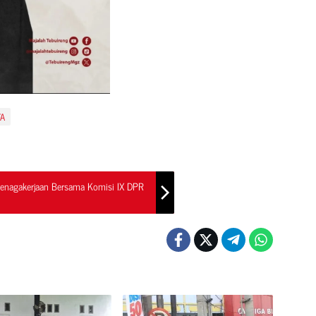
A
tenagakerjaan Bersama Komisi IX DPR