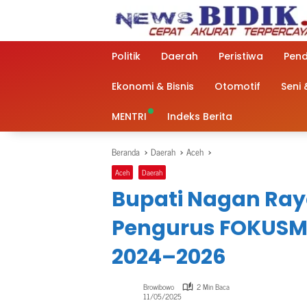
Langsung
ke
konten
Politik
Daerah
Peristiwa
Pend
Ekonomi & Bisnis
Otomotif
Seni
MENTRI
Indeks Berita
Beranda
Daerah
Aceh
Aceh
Daerah
Bupati Nagan Raya
Pengurus FOKUSM
2024–2026
Browibowo
2 Min Baca
11/05/2025