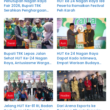
Penutupan Nagan Raya
HUT ke 24 Nagan Raya 188
Fair 2026, Bupati TRK
Peserta Ramaikan Festival
Serahkan Penghargaan
Peh Karah
kepada 22 Perusahaan
Daerah
Aceh
Bupati TRK Lepas Jalan
HUT Ke 24 Nagan Raya
Sehat HUT Ke-24 Nagan
Dapat Kado Istimewa,
Raya, Antusiasme Warga
Empat Warisan Budaya
Tembus 15 Ribu Peserta
Resmi Dilindungi Negara
Aceh
Headline
Jelang HUT Ke-81 RI, Badan
Dari Arena Esports ke