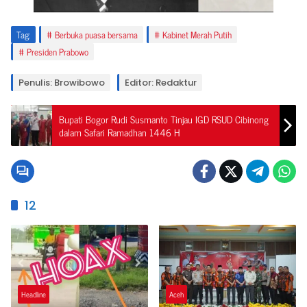
Tag:
Berbuka puasa bersama
Kabinet Merah Putih
Presiden Prabowo
Penulis: Browibowo
Editor: Redaktur
Bupati Bogor Rudi Susmanto Tinjau IGD RSUD Cibinong
dalam Safari Ramadhan 1446 H
12
Headline
Aceh