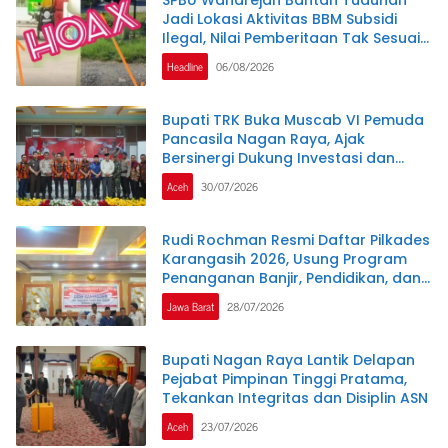
SPBU Wanarejan Bantah Tuduhan
Jadi Lokasi Aktivitas BBM Subsidi
Ilegal, Nilai Pemberitaan Tak Sesuai
Kode Etik Jurnalistik dan
Headline
06/08/2026
Pertimbangkan Jalur Hukum
Bupati TRK Buka Muscab VI Pemuda
Pancasila Nagan Raya, Ajak
Bersinergi Dukung Investasi dan
Pembangunan Daerah
Aceh
30/07/2026
Rudi Rochman Resmi Daftar Pilkades
Karangasih 2026, Usung Program
Penanganan Banjir, Pendidikan, dan
Kesejahteraan Guru Ngaji
Jawa Barat
28/07/2026
Bupati Nagan Raya Lantik Delapan
Pejabat Pimpinan Tinggi Pratama,
Tekankan Integritas dan Disiplin ASN
Aceh
23/07/2026