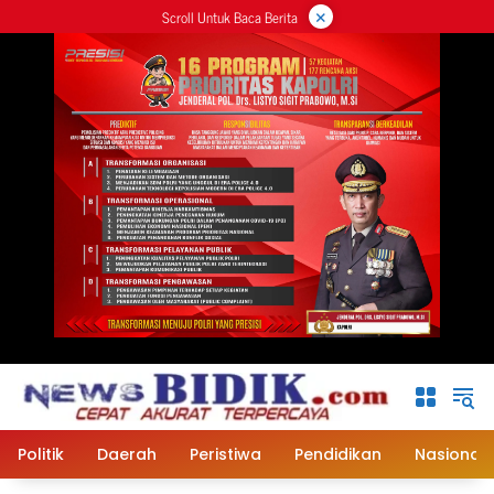
×
Langsung
Scroll Untuk Baca Berita
ke
konten
Politik
Daerah
Peristiwa
Pendidikan
Nasional