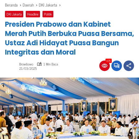
Beranda
Daerah
DKI Jakarta
DKI Jakarta
Headline
Politik
Presiden Prabowo dan Kabinet
Merah Putih Berbuka Puasa Bersama,
Ustaz Adi Hidayat Puasa Bangun
Integritas dan Moral
675
Browibowo
1 Min Baca
21/03/2025