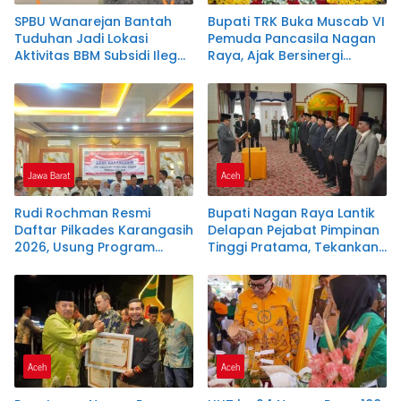
SPBU Wanarejan Bantah
Bupati TRK Buka Muscab VI
Tuduhan Jadi Lokasi
Pemuda Pancasila Nagan
Aktivitas BBM Subsidi Ilegal,
Raya, Ajak Bersinergi
Nilai Pemberitaan Tak
Dukung Investasi dan
Sesuai Kode Etik Jurnalistik
Pembangunan Daerah
dan Pertimbangkan Jalur
Hukum
Jawa Barat
Aceh
Rudi Rochman Resmi
Bupati Nagan Raya Lantik
Daftar Pilkades Karangasih
Delapan Pejabat Pimpinan
2026, Usung Program
Tinggi Pratama, Tekankan
Penanganan Banjir,
Integritas dan Disiplin ASN
Pendidikan, dan
Kesejahteraan Guru Ngaji
Aceh
Aceh