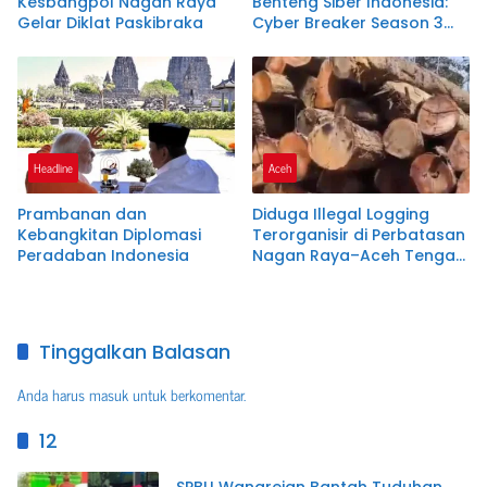
Kesbangpol Nagan Raya
Benteng Siber Indonesia:
Gelar Diklat Paskibraka
Cyber Breaker Season 3
Cetak 916 Talenta Hacker
Etis Penjaga Negeri
Headline
Aceh
Prambanan dan
Diduga Illegal Logging
Kebangkitan Diplomasi
Terorganisir di Perbatasan
Peradaban Indonesia
Nagan Raya–Aceh Tengah,
Publik Pertanyakan
Ketegasan APH dan
Satgas PKH
Tinggalkan Balasan
Anda harus
masuk
untuk berkomentar.
12