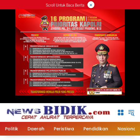
×
Langsung
Scroll Untuk Baca Berita
ke
konten
Politik
Daerah
Peristiwa
Pendidikan
Nasional