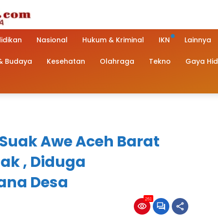
idikan
Nasional
Hukum & Kriminal
IKN
Lainnya
 & Budaya
Kesehatan
Olahraga
Tekno
Gaya Hi
Suak Awe Aceh Barat
ak , Diduga
ana Desa
261