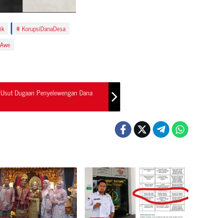
ik
KorupsiDanaDesa
 Awe
 Usut Dugaan Penyelewengan Dana