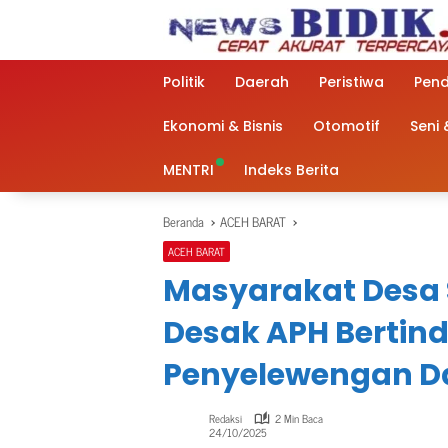
Langsung
ke
konten
Politik
Daerah
Peristiwa
Pend
Ekonomi & Bisnis
Otomotif
Seni
MENTRI
Indeks Berita
Beranda
ACEH BARAT
ACEH BARAT
Masyarakat Desa 
Desak APH Bertind
Penyelewengan D
Redaksi
2 Min Baca
24/10/2025