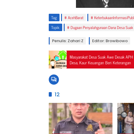
Tag:
AcehBarat
KeterbukaanInformasiPubl
Topik:
Dugaan Penyalahgunaan Dana Desa Suak
Penulis: Zahari Z
Editor: Browibowo
Masyarakat Desa Suak Awe Desak APH
Desa, Kaur Keuangan Beri Keterangan
12