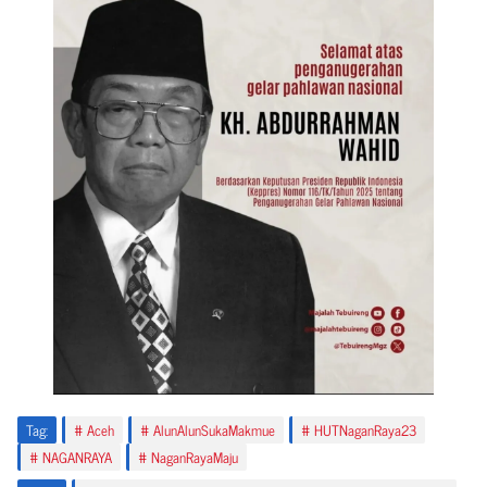
Tag:
Aceh
AlunAlunSukaMakmue
HUTNaganRaya23
NAGANRAYA
NaganRayaMaju