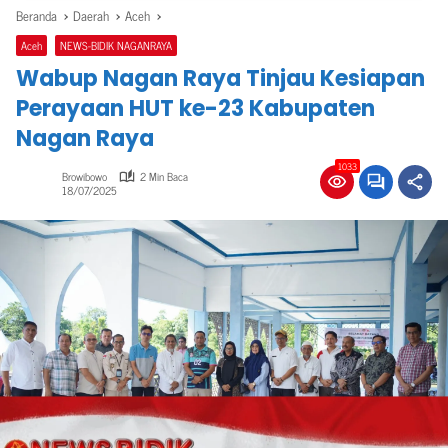
Beranda
Daerah
Aceh
Aceh
NEWS-BIDIK NAGANRAYA
Wabup Nagan Raya Tinjau Kesiapan
Perayaan HUT ke-23 Kabupaten
Nagan Raya
1033
Browibowo
2 Min Baca
18/07/2025