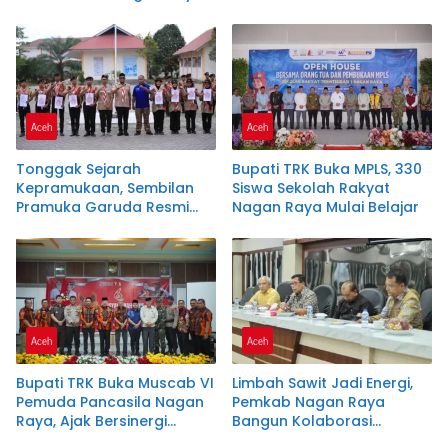
Lewat Ngopi Pagi
Manaf Resmi
merekomendasikan
Samsuar ( WAN Malaya )
PJ Ketua Partai Aceh
kabupaten Nagan Raya .
Aceh
Aceh
Tonggak Sejarah
Bupati TRK Buka MPLS, 330
Kepramukaan, Sembilan
Siswa Sekolah Rakyat
Pramuka Garuda Resmi
Nagan Raya Mulai Belajar
Dikukuhkan di Nagan Raya
Aceh
Aceh
Bupati TRK Buka Muscab VI
Limbah Sawit Jadi Energi,
Pemuda Pancasila Nagan
Pemkab Nagan Raya
Raya, Ajak Bersinergi
Bangun Kolaborasi
Dukung Investasi dan
dengan PLTU dan PMKS