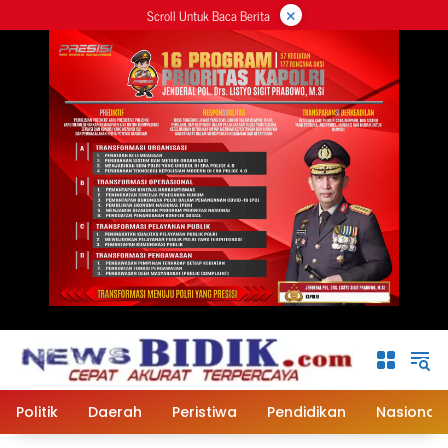
×
Langsung
Scroll Untuk Baca Berita
ke
konten
Politik
Daerah
Peristiwa
Pendidikan
Nasional