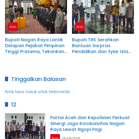
Aceh
Aceh
Bupati Nagan Raya Lantik
Bupati TRK Serahkan
Delapan Pejabat Pimpinan
Bantuan Sarpras
Tinggi Pratama, Tekankan
Pendidikan dan Syiar Islam
Integritas dan Disiplin ASN
kepada 27 Lembaga
Keagamaan
Tinggalkan Balasan
Anda harus
masuk
untuk berkomentar.
12
Partai Aceh dan Kepolisian Perkuat
Sinergi Jaga Kondusivitas Nagan
Raya Lewat Ngopi Pagi
Aceh
05/08/2026