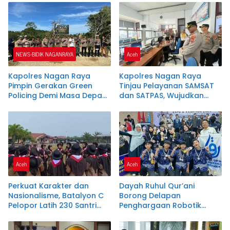
Pembangunan Daerah
NEWS-BIDIK NAGANRAYA
Aceh
Kapolres Nagan Raya
Kapolres Nagan Raya
Pimpin Gerakan Green
Tinjau Pelayanan SAMSAT
Policing Demi Masa Depan
dan SATPAS, Wujudkan
Lingkungan yang Lestari
Pelayanan Publik Prima
Melalui Program
Commander Wish Kapolda
Aceh
Aceh
Aceh
Perkuat Karakter dan
Dayah Ruhul Qur’ani
Nasionalisme, Batalyon C
Borong Delapan
Pelopor Latih 230 Santri
Penghargaan Robotik
Dayah Terpadu Nurul
Tingkat Nasional
Ikhwah