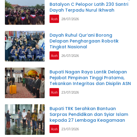
Batalyon C Pelopor Latih 230 Santri
Dayah Terpadu Nurul Ikhwah
Aceh
28/07/2026
Dayah Ruhul Qur’ani Borong
Delapan Penghargaan Robotik
Tingkat Nasional
Aceh
26/07/2026
Bupati Nagan Raya Lantik Delapan
Pejabat Pimpinan Tinggi Pratama,
Tekankan Integritas dan Disiplin ASN
Aceh
23/07/2026
Bupati TRK Serahkan Bantuan
Sarpras Pendidikan dan Syiar Islam
kepada 27 Lembaga Keagamaan
Aceh
23/07/2026