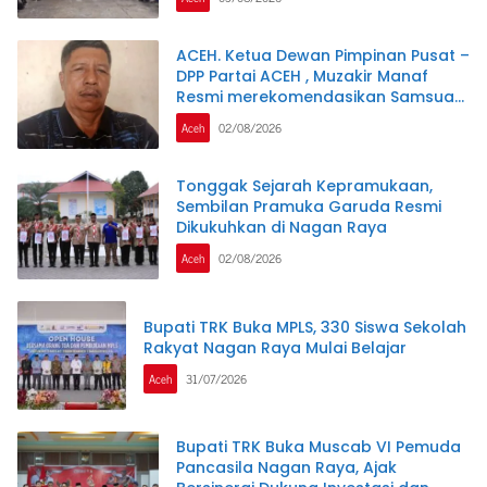
ACEH. Ketua Dewan Pimpinan Pusat –
DPP Partai ACEH , Muzakir Manaf
Resmi merekomendasikan Samsuar
( WAN Malaya ) PJ Ketua Partai Aceh
Aceh
02/08/2026
kabupaten Nagan Raya .
Tonggak Sejarah Kepramukaan,
Sembilan Pramuka Garuda Resmi
Dikukuhkan di Nagan Raya
Aceh
02/08/2026
Bupati TRK Buka MPLS, 330 Siswa Sekolah
Rakyat Nagan Raya Mulai Belajar
Aceh
31/07/2026
Bupati TRK Buka Muscab VI Pemuda
Pancasila Nagan Raya, Ajak