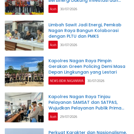
Bersinergi Dukung Investasi dan
Pembangunan Daerah
Aceh
30/07/2026
Limbah Sawit Jadi Energi, Pemkab
Nagan Raya Bangun Kolaborasi
dengan PLTU dan PMKS
Aceh
30/07/2026
Kapolres Nagan Raya Pimpin
Gerakan Green Policing Demi Masa
Depan Lingkungan yang Lestari
NEWS-BIDIK NAGANRAYA
30/07/2026
Kapolres Nagan Raya Tinjau
Pelayanan SAMSAT dan SATPAS,
Wujudkan Pelayanan Publik Prima
Melalui Program Commander Wish
Aceh
29/07/2026
Kapolda Aceh
Perkuat Karakter dan Nasionalisme,