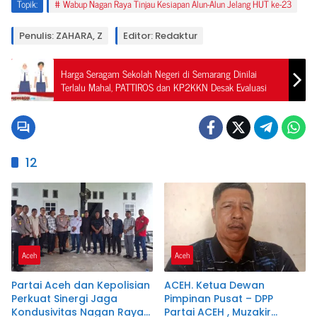
Topik:
Wabup Nagan Raya Tinjau Kesiapan Alun-Alun Jelang HUT ke-23
Penulis: ZAHARA, Z
Editor: Redaktur
Harga Seragam Sekolah Negeri di Semarang Dinilai
Terlalu Mahal, PATTIROS dan KP2KKN Desak Evaluasi
12
Aceh
Aceh
Partai Aceh dan Kepolisian
ACEH. Ketua Dewan
Perkuat Sinergi Jaga
Pimpinan Pusat – DPP
Kondusivitas Nagan Raya
Partai ACEH , Muzakir