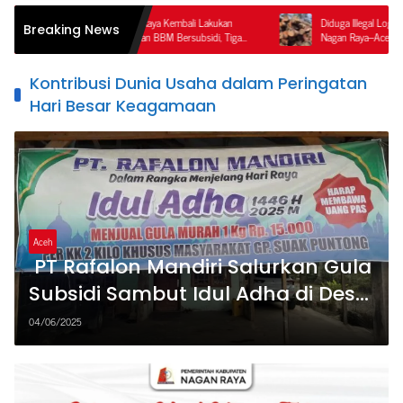
im Polres Nagan Raya Kembali Lakukan
Diduga Illegal Logging Terorganisir di
Breaking News
n Penyalahgunaan BBM Bersubsidi, Tiga
Nagan Raya–Aceh Tengah, Publik Per
 Ditahan.
Ketegasan APH dan Satgas PKH
Kontribusi Dunia Usaha dalam Peringatan
Hari Besar Keagamaan
Aceh
PT Rafalon Mandiri Salurkan Gula
Subsidi Sambut Idul Adha di Desa
Suak Puntong
04/06/2025