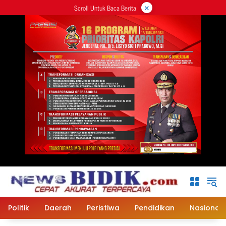
×
Langsung
Scroll Untuk Baca Berita
ke
konten
Politik
Daerah
Peristiwa
Pendidikan
Nasional