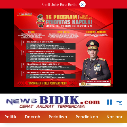
×
Langsung
Scroll Untuk Baca Berita
ke
konten
Politik
Daerah
Peristiwa
Pendidikan
Nasional