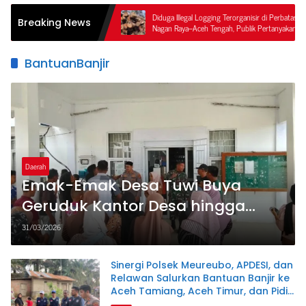
ukan
Diduga Illegal Logging Terorganisir di Perbatasan
Di
Breaking News
, Tiga
Nagan Raya–Aceh Tengah, Publik Pertanyakan
Pe
Ketegasan APH dan Satgas PKH
BantuanBanjir
Daerah
Emak-Emak Desa Tuwi Buya
Geruduk Kantor Desa hingga
Kecamatan, Tuntut Keadilan
31/03/2026
Bantuan Banjir
Sinergi Polsek Meureubo, APDESI, dan
Relawan Salurkan Bantuan Banjir ke
Aceh Tamiang, Aceh Timur, dan Pidie
Jaya