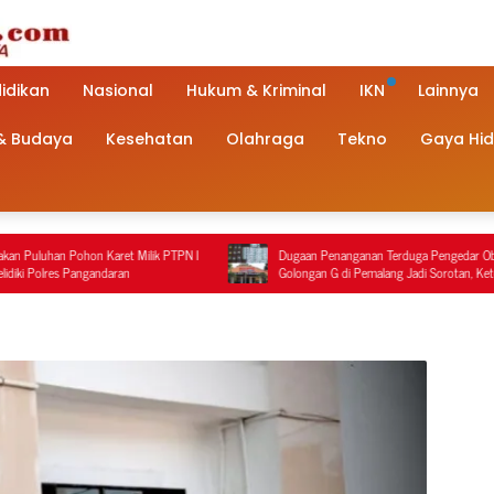
idikan
Nasional
Hukum & Kriminal
IKN
Lainnya
 & Budaya
Kesehatan
Olahraga
Tekno
Gaya Hi
ik PTPN I
Dugaan Penanganan Terduga Pengedar Obat Keras
Sa
Golongan G di Pemalang Jadi Sorotan, Keterangan
Pe
Polisi Berbeda dengan Rekaman Video
Ter