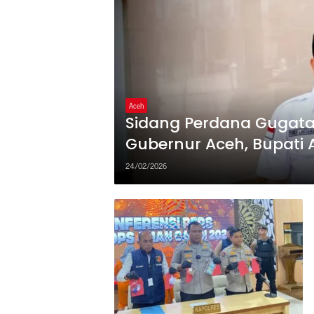
Aceh
Sidang Perdana Gugata
Gubernur Aceh, Bupati 
Digelar di PN Meulaboh
24/02/2026