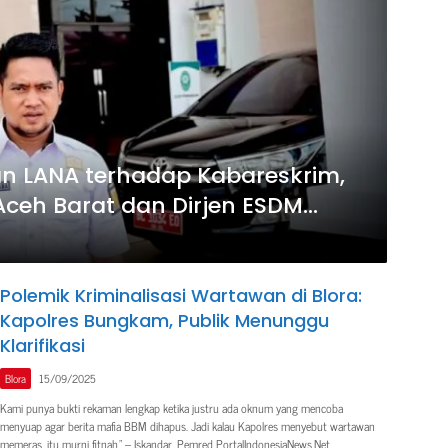
n LANA terhadap Kabareskrim,
Aceh Barat dan Dirjen ESDM
Polemik Kriminalisasi Wartawan di Blora:
Kapolres Bungkam, Publik Menunggu
Klarifikasi
Blora
15/09/2025
Kami punya bukti rekaman lengkap ketika justru ada oknum yang mencoba
menyuap agar berita mafia BBM dihapus. Jadi kalau Kapolres menyebut wartawan
memeras, itu murni fitnah,” – Iskandar, Pemred PortalIndonesiaNews.Net