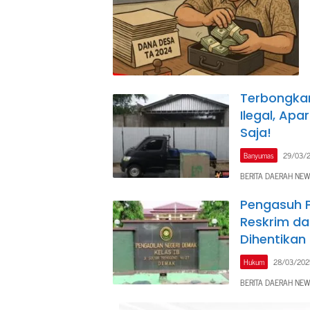
Terbongkar
Ilegal, Ap
Saja!
Banyumas
29/03/
BERITA DAERAH NEW
Pengasuh 
Reskrim d
Dihentikan 
Hukum
28/03/202
BERITA DAERAH NEW