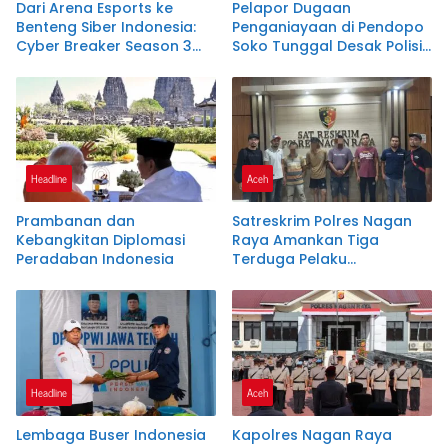
Dari Arena Esports ke
Pelapor Dugaan
Benteng Siber Indonesia:
Penganiayaan di Pendopo
Cyber Breaker Season 3
Soko Tunggal Desak Polisi
Cetak 916 Talenta Hacker
Segera Tetapkan Terlapor
Etis Penjaga Negeri
sebagai Tersangka
Headline
Aceh
Prambanan dan
Satreskrim Polres Nagan
Kebangkitan Diplomasi
Raya Amankan Tiga
Peradaban Indonesia
Terduga Pelaku
Penyalahgunaan Pupuk
Bersubsidi dan Bio Solar
Bersubsidi.
Headline
Aceh
Lembaga Buser Indonesia
Kapolres Nagan Raya