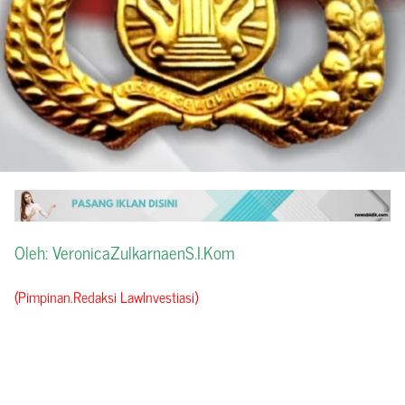
Oleh: VeronicaZulkarnaenS.I.Kom
(Pimpinan.Redaksi LawInvestiasi)