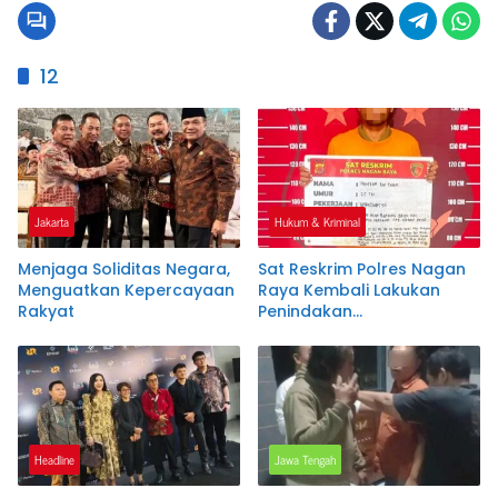
12
Jakarta
Hukum & Kriminal
Menjaga Soliditas Negara,
Sat Reskrim Polres Nagan
Menguatkan Kepercayaan
Raya Kembali Lakukan
Rakyat
Penindakan
Penyalahgunaan BBM
Bersubsidi, Tiga Tersangka
Ditahan.
Headline
Jawa Tengah