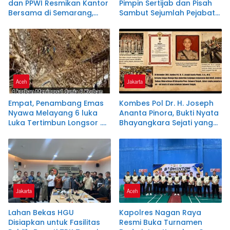
dan PPWI Resmikan Kantor
Pimpin Sertijab dan Pisah
Bersama di Semarang,
Sambut Sejumlah Pejabat
Perkuat Sinergi
Utama dan Kapolsek
Kelembagaan dan
Jajaran
Jurnalistik
Aceh
Jakarta
Empat, Penambang Emas
Kombes Pol Dr. H. Joseph
Nyawa Melayang 6 luka
Ananta Pinora, Bukti Nyata
Luka Tertimbun Longsor .
Bhayangkara Sejati yang
Kab.Aceh Jaya- Calang
Tak Kenal Lelah
Jakarta
Aceh
Lahan Bekas HGU
Kapolres Nagan Raya
Disiapkan untuk Fasilitas
Resmi Buka Turnamen