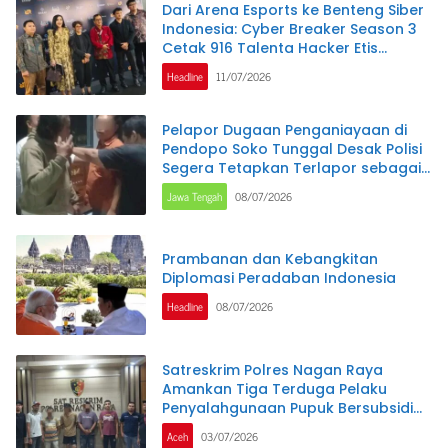
Dari Arena Esports ke Benteng Siber
Indonesia: Cyber Breaker Season 3
Cetak 916 Talenta Hacker Etis
Penjaga Negeri
Headline
11/07/2026
Pelapor Dugaan Penganiayaan di
Pendopo Soko Tunggal Desak Polisi
Segera Tetapkan Terlapor sebagai
Tersangka
Jawa Tengah
08/07/2026
Prambanan dan Kebangkitan
Diplomasi Peradaban Indonesia
Headline
08/07/2026
Satreskrim Polres Nagan Raya
Amankan Tiga Terduga Pelaku
Penyalahgunaan Pupuk Bersubsidi
dan Bio Solar Bersubsidi.
Aceh
03/07/2026