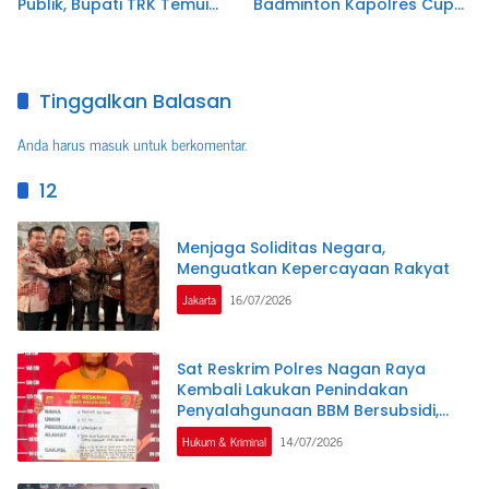
Publik, Bupati TRK Temui
Badminton Kapolres Cup
Dirjen Kementerian
VI dalam Rangka Hari
ATR/BPN
Bhayangkara ke-80
Tinggalkan Balasan
Anda harus
masuk
untuk berkomentar.
12
Menjaga Soliditas Negara,
Menguatkan Kepercayaan Rakyat
Jakarta
16/07/2026
Sat Reskrim Polres Nagan Raya
Kembali Lakukan Penindakan
Penyalahgunaan BBM Bersubsidi,
Tiga Tersangka Ditahan.
Hukum & Kriminal
14/07/2026