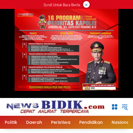
×
Langsung
Scroll Untuk Baca Berita
ke
konten
Politik
Daerah
Peristiwa
Pendidikan
Nasional