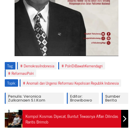
Tag:
DemokrasiIndonesia
PolriDiBawahKemendagri
ReformasiPolri
Topik:
Anomali dan Urgensi Reformasi Kepolisian Republik Indonesia
Penulis: Veronica
Editor:
Sumber
Zulkarnaen S.I.Kom
Browibowo
Berita
Kompol Kosmas Dipecat, Buntut Tewasnya Affan Dilindas
Rantis Brimob