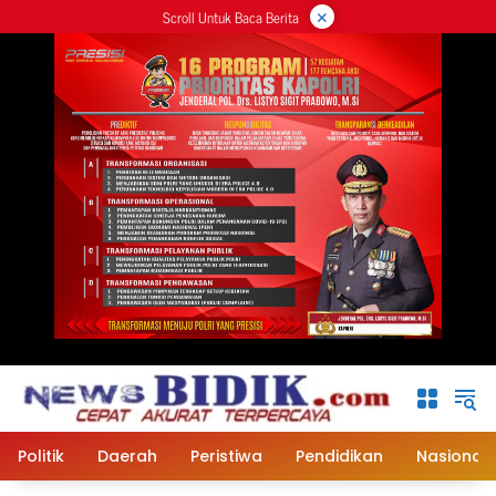
×
Langsung
Scroll Untuk Baca Berita
ke
konten
Politik
Daerah
Peristiwa
Pendidikan
Nasional