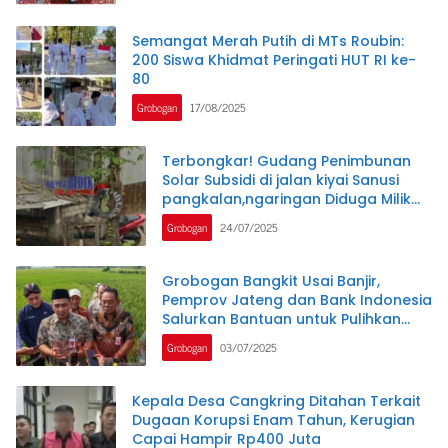
Semangat Merah Putih di MTs Roubin:
200 Siswa Khidmat Peringati HUT RI ke-
80
Grobogan
17/08/2025
Terbongkar! Gudang Penimbunan
Solar Subsidi di jalan kiyai Sanusi
pangkalan,ngaringan Diduga Milik
Oknum Berinisial,AN
Grobogan
24/07/2025
Grobogan Bangkit Usai Banjir,
Pemprov Jateng dan Bank Indonesia
Salurkan Bantuan untuk Pulihkan
Lahan Pertanian
Grobogan
03/07/2025
Kepala Desa Cangkring Ditahan Terkait
Dugaan Korupsi Enam Tahun, Kerugian
Capai Hampir Rp400 Juta