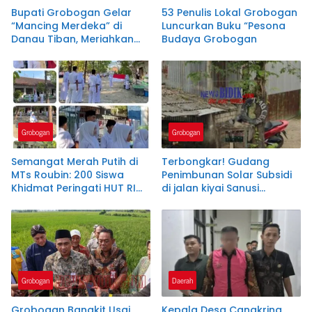
Bupati Grobogan Gelar
53 Penulis Lokal Grobogan
“Mancing Merdeka” di
Luncurkan Buku “Pesona
Danau Tiban, Meriahkan
Budaya Grobogan
HUT ke-80 RI
Grobogan
Grobogan
Semangat Merah Putih di
Terbongkar! Gudang
MTs Roubin: 200 Siswa
Penimbunan Solar Subsidi
Khidmat Peringati HUT RI
di jalan kiyai Sanusi
ke-80
pangkalan,ngaringan
Diduga Milik Oknum
Berinisial,AN
Grobogan
Daerah
Grobogan Bangkit Usai
Kepala Desa Cangkring