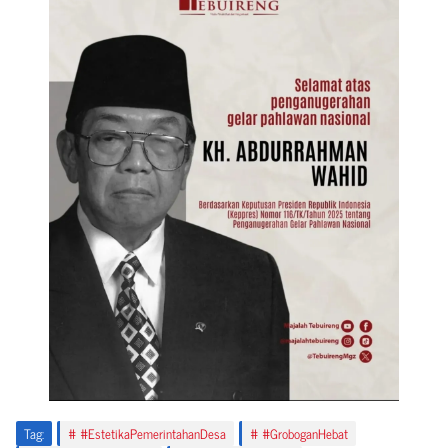
Tag:
#EstetikaPemerintahanDesa
#GroboganHebat