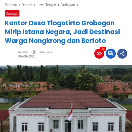
Beranda
Daerah
Jawa Tengah
Grobogan
Grobogan
Kantor Desa Tlogotirto Grobogan
Mirip Istana Negara, Jadi Destinasi
Warga Nongkrong dan Berfoto
782
Redaksi
3 Min Baca
06/08/2025