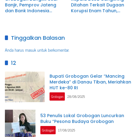
Banjir, Pemprov Jateng
Ditahan Terkait Dugaan
dan Bank Indonesia
Korupsi Enam Tahun,
Salurkan Bantuan untuk
Kerugian Capai Hampir
Pulihkan Lahan Pertanian
Rp400 Juta
Tinggalkan Balasan
Anda harus
masuk
untuk berkomentar.
12
Bupati Grobogan Gelar “Mancing
Merdeka” di Danau Tiban, Meriahkan
HUT ke-80 RI
Grobogan
28/08/2025
53 Penulis Lokal Grobogan Luncurkan
Buku “Pesona Budaya Grobogan
Grobogan
17/08/2025