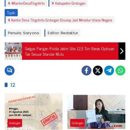
#KantorDesaTlogotirto
Kabupaten Grobogan
Topik:
Kantor Desa Tlogotirto Grobogan Disulap Jadi Miniatur Istana Negara
Penulis: Saryono
Editor: Redaktur
Satgas Pangan Polda Jatim Sita 12,5 Ton Beras Oplosan
Tak Sesuai Standar Mutu
12
Grobogan
Grobogan